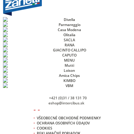
+421 (0)31 / 38 131 70
eshop@intercibus.sk
- -
•
VŠEOBECNÉ OBCHODNÉ PODMIENKY
•
OCHRANA OSOBNÝCH ÚDAJOV
•
COOKIES
•
REKLAMAČNÝ PORIADOK