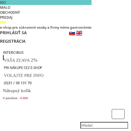
MO
MALO
OBCHODNÝ
PREDAJ
TU!
e-shop pre súkromné osoby a firmy mimo gastronómie
PRIHLÁSIŤ SA
REGISTRÁCIA
INTERCIBUS
2%
VAŠA ZĽAVA
PRI NÁKUPE CEZ E-SHOP
VOLAJTE PRE INFO
(0)31 / 38 131 70
Nákupný košík
0
položiek -
0.00€