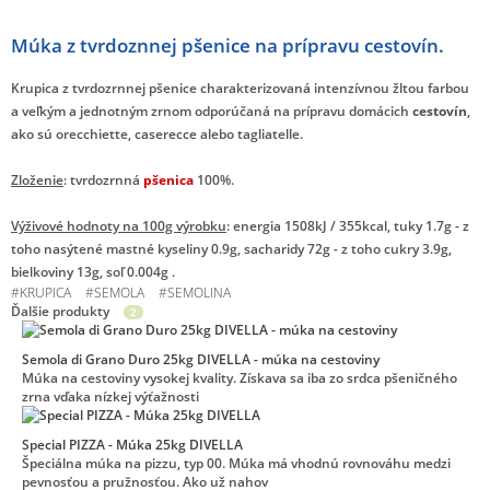
Múka z tvrdoznnej pšenice na prípravu cestovín.
Krupica z tvrdozrnnej pšenice charakterizovaná intenzívnou žltou farbou
a veľkým a jednotným zrnom odporúčaná na prípravu domácich
cestovín
,
ako sú orecchiette, caserecce alebo tagliatelle.
Zloženie
: tvrdozrnná
pšenica
100%.
Výživové hodnoty na 100g výrobku
: energia 1508kJ / 355kcal, tuky 1.7g - z
toho nasýtené mastné kyseliny 0.9g, sacharidy 72g - z toho cukry 3.9g,
bielkoviny 13g, soľ 0.004g .
#
KRUPICA
#
SEMOLA
#
SEMOLINA
Ďalšie produkty
2
Semola di Grano Duro 25kg DIVELLA - múka na cestoviny
Múka na cestoviny vysokej kvality. Získava sa iba zo srdca pšeničného
zrna vďaka nízkej výťažnosti
Special PIZZA - Múka 25kg DIVELLA
Špeciálna múka na pizzu, typ 00. Múka má vhodnú rovnováhu medzi
pevnosťou a pružnosťou. Ako už nahov