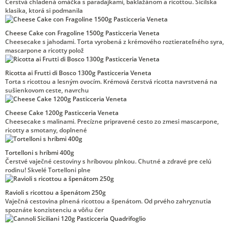
Čerstvá chladená omáčka s paradajkami, baklažánom a ricottou. Sicílska
klasika, ktorá si podmanila
Cheese Cake con Fragoline 1500g Pasticceria Veneta
Cheesecake s jahodami. Torta vyrobená z krémového roztierateľného syra,
mascarpone a ricotty polož
Ricotta ai Frutti di Bosco 1300g Pasticceria Veneta
Torta s ricottou a lesným ovocím. Krémová čerstvá ricotta navrstvená na
sušienkovom ceste, navrchu
Cheese Cake 1200g Pasticceria Veneta
Cheesecake s malinami. Precízne pripravené cesto zo zmesi mascarpone,
ricotty a smotany, doplnené
Tortelloni s hríbmi 400g
Čerstvé vaječné cestoviny s hríbovou plnkou. Chutné a zdravé pre celú
rodinu! Skvelé Tortelloni plne
Ravioli s ricottou a špenátom 250g
Vaječná cestovina plnená ricottou a špenátom. Od prvého zahryznutia
spoznáte konzistenciu a vôňu čer