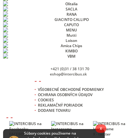
+421 (0)31 / 38 131 70
eshop@intercibus.sk
- -
•
VŠEOBECNÉ OBCHODNÉ PODMIENKY
•
OCHRANA OSOBNÝCH ÚDAJOV
•
COOKIES
•
REKLAMAČNÝ PORIADOK
•
DODANIE TOVARU
- -
X
Súbory cookies používame na
FACEBOOK
INSTAGRAM
X - twitter