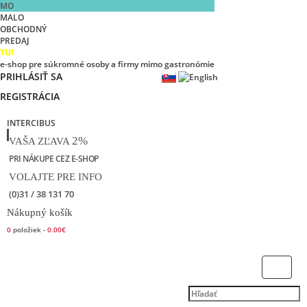
MO
MALO
OBCHODNÝ
PREDAJ
TU!
e-shop pre súkromné osoby a firmy mimo gastronómie
PRIHLÁSIŤ SA
REGISTRÁCIA
INTERCIBUS
2%
VAŠA ZĽAVA
PRI NÁKUPE CEZ E-SHOP
VOLAJTE PRE INFO
(0)31 / 38 131 70
Nákupný košík
0
položiek -
0.00€