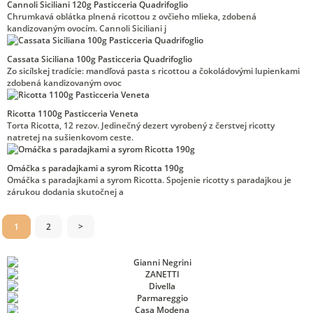
Cannoli Siciliani 120g Pasticceria Quadrifoglio
Chrumkavá oblátka plnená ricottou z ovčieho mlieka, zdobená
kandizovaným ovocím. Cannoli Siciliani j
Cassata Siciliana 100g Pasticceria Quadrifoglio
Zo sicílskej tradície: mandľová pasta s ricottou a čokoládovými lupienkami
zdobená kandizovaným ovoc
Ricotta 1100g Pasticceria Veneta
Torta Ricotta, 12 rezov. Jedinečný dezert vyrobený z čerstvej ricotty
natretej na sušienkovom ceste.
Omáčka s paradajkami a syrom Ricotta 190g
Omáčka s paradajkami a syrom Ricotta. Spojenie ricotty s paradajkou je
zárukou dodania skutočnej a
1
2
>