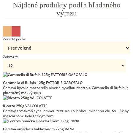
Nájdené produkty podľa hľadaného
výrazu
Zoradiť podľa:
Zobraziť:
Caramella di Bufala 125g FATTORIE GAROFALO
Čerstvá byvolia mozzarella plnená byvoliou ricottou. Caramella di Bufala je
plnotučný mäkký syr s
Ricotta 250g VALCOLATTE
Čerstvý srvátkový syr s jemnou textúrou a ľahkou mliečnou chuťou. Ak by
mascarpone bolo ťažkým zam
Čerstvá omáčka s baklažánom 225g RANA