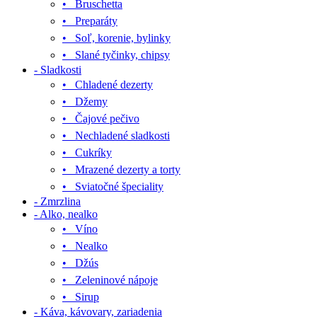
• Bruschetta
• Preparáty
• Soľ, korenie, bylinky
• Slané tyčinky, chipsy
- Sladkosti
• Chladené dezerty
• Džemy
• Čajové pečivo
• Nechladené sladkosti
• Cukríky
• Mrazené dezerty a torty
• Sviatočné špeciality
- Zmrzlina
- Alko, nealko
• Víno
• Nealko
• Džús
• Zeleninové nápoje
• Sirup
- Káva, kávovary, zariadenia