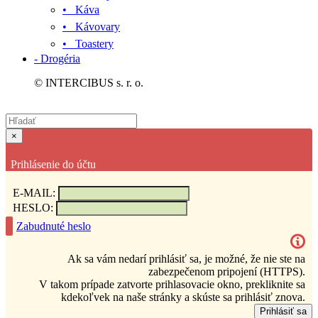
• Káva
• Kávovary
• Toastery
- Drogéria
© INTERCIBUS s. r. o.
×
Prihlásenie do účtu
E-MAIL:
HESLO:
Zabudnuté heslo
Ak sa vám nedarí prihlásiť sa, je možné, že nie ste na
zabezpečenom pripojení (HTTPS).
V takom prípade zatvorte prihlasovacie okno, prekliknite sa
kdekoľvek na naše stránky a skúste sa prihlásiť znova.
Prihlásiť sa