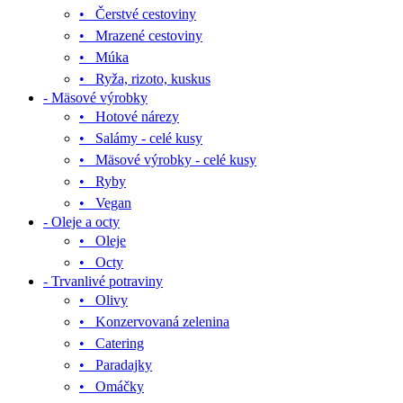
• Čerstvé cestoviny
• Mrazené cestoviny
• Múka
• Ryža, rizoto, kuskus
- Mäsové výrobky
• Hotové nárezy
• Salámy - celé kusy
• Mäsové výrobky - celé kusy
• Ryby
• Vegan
- Oleje a octy
• Oleje
• Octy
- Trvanlivé potraviny
• Olivy
• Konzervovaná zelenina
• Catering
• Paradajky
• Omáčky