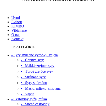
Úvod
E-shop
KIMBO
Vibiemme
O nás
Kontakt
KATEGÓRIE
- Syry, mliečne výrobky, vajcia
• Čerstvé syry
• Mäkké zrejúce syry
• Tvrdé zrejúce syry
• Strúhané syry
• Syry s plesňou
• Maslo, mlieko, smotana
• Vajcia
- Cestoviny, ryža, múka
• Suché cestoviny