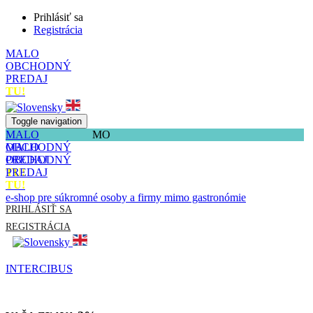
Prihlásiť sa
Registrácia
MALO
OBCHODNÝ
PREDAJ
TU!
Toggle navigation
MALO
MO
OBCHODNÝ
MALO
PREDAJ
OBCHODNÝ
TU!
PREDAJ
TU!
e-shop pre súkromné osoby a firmy mimo gastronómie
PRIHLÁSIŤ SA
REGISTRÁCIA
INTERCIBUS