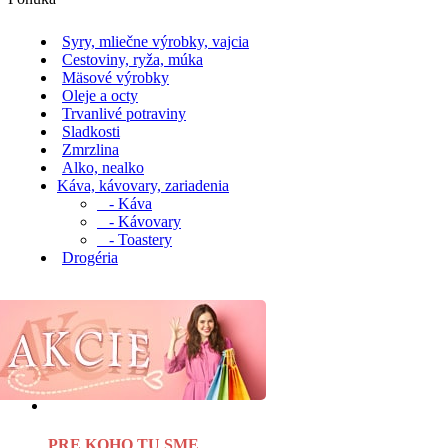
Syry, mliečne výrobky, vajcia
Cestoviny, ryža, múka
Mäsové výrobky
Oleje a octy
Trvanlivé potraviny
Sladkosti
Zmrzlina
Alko, nealko
Káva, kávovary, zariadenia
- Káva
- Kávovary
- Toastery
Drogéria
PRE KOHO TU SME