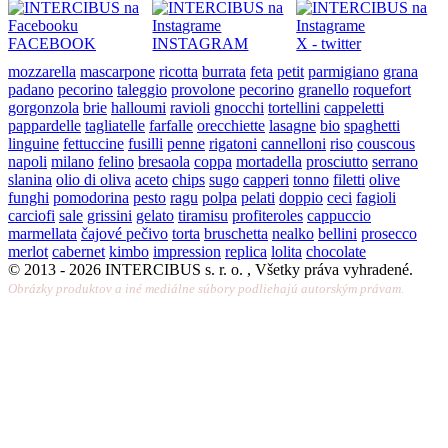
FACEBOOK
INSTAGRAM
X - twitter
mozzarella
mascarpone
ricotta
burrata
feta
petit
parmigiano
grana
padano
pecorino
taleggio
provolone
pecorino
granello
roquefort
gorgonzola
brie
halloumi
ravioli
gnocchi
tortellini
cappeletti
pappardelle
tagliatelle
farfalle
orecchiette
lasagne
bio
spaghetti
linguine
fettuccine
fusilli
penne
rigatoni
cannelloni
riso
couscous
napoli
milano
felino
bresaola
coppa
mortadella
prosciutto
serrano
slanina
olio di oliva
aceto
chips
sugo
capperi
tonno
filetti
olive
funghi
pomodorina
pesto
ragu
polpa
pelati
doppio
ceci
fagioli
carciofi
sale
grissini
gelato
tiramisu
profiteroles
cappuccio
marmellata
čajové pečivo
torta
bruschetta
nealko
bellini
prosecco
merlot
cabernet
kimbo
impression
replica
lolita
chocolate
© 2013 -
2026 INTERCIBUS s. r. o. , Všetky práva vyhradené.
Obrázky produktov a iné mediálne súbory podliehajú autorským právam.