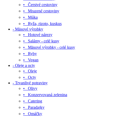
• Čerstvé cestoviny
• Mrazené cestoviny
• Múka
• Ryža, rizoto, kuskus
- Mäsové výrobky
• Hotové nárezy
• Salámy - celé kusy
• Mäsové výrobky - celé kusy
• Ryby
• Vegan
- Oleje a octy
• Oleje
• Octy
- Trvanlivé potraviny
• Olivy
• Konzervovaná zelenina
• Catering
• Paradajky
• Omáčky