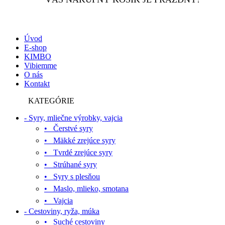
Úvod
E-shop
KIMBO
Vibiemme
O nás
Kontakt
KATEGÓRIE
- Syry, mliečne výrobky, vajcia
• Čerstvé syry
• Mäkké zrejúce syry
• Tvrdé zrejúce syry
• Strúhané syry
• Syry s plesňou
• Maslo, mlieko, smotana
• Vajcia
- Cestoviny, ryža, múka
• Suché cestoviny