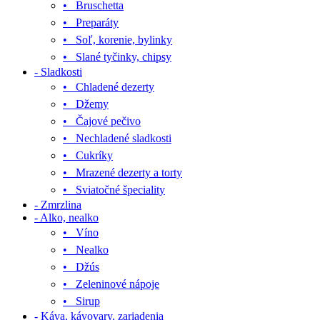
• Bruschetta
• Preparáty
• Soľ, korenie, bylinky
• Slané tyčinky, chipsy
- Sladkosti
• Chladené dezerty
• Džemy
• Čajové pečivo
• Nechladené sladkosti
• Cukríky
• Mrazené dezerty a torty
• Sviatočné špeciality
- Zmrzlina
- Alko, nealko
• Víno
• Nealko
• Džús
• Zeleninové nápoje
• Sirup
- Káva, kávovary, zariadenia