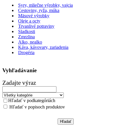
Syry, mliečne výrobky, vajcia
Cestoviny, ryža, múka
Mäsové výrobky
Oleje a octy
Trvanlivé potraviny
Sladkosti
Zmrzlina
Alko, nealko
Káva, kávovary, zariadenia
Drogéria
Vyhľadávanie
Zadajte výraz
Hľadať v podkategóriách
Hľadať v popisoch produktov