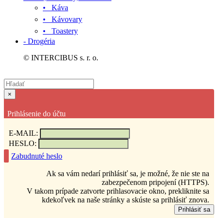
• Káva
• Kávovary
• Toastery
- Drogéria
© INTERCIBUS s. r. o.
×
Prihlásenie do účtu
E-MAIL:
HESLO:
Zabudnuté heslo
Ak sa vám nedarí prihlásiť sa, je možné, že nie ste na
zabezpečenom pripojení (HTTPS).
V takom prípade zatvorte prihlasovacie okno, prekliknite sa
kdekoľvek na naše stránky a skúste sa prihlásiť znova.
Prihlásiť sa