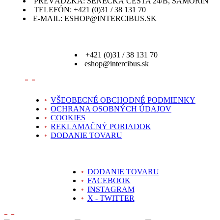
PREVÁDZKA: SENECKÁ CESTA 24/B, ŠAMORÍN
TELEFÓN: +421 (0)31 / 38 131 70
E-MAIL: ESHOP@INTERCIBUS.SK
+421 (0)31 / 38 131 70
eshop@intercibus.sk
- -
•
VŠEOBECNÉ OBCHODNÉ PODMIENKY
•
OCHRANA OSOBNÝCH ÚDAJOV
•
COOKIES
•
REKLAMAČNÝ PORIADOK
•
DODANIE TOVARU
•
DODANIE TOVARU
•
FACEBOOK
•
INSTAGRAM
•
X - TWITTER
- -