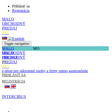
Prihlásiť sa
Registrácia
MALO
OBCHODNÝ
PREDAJ
TU!
Toggle navigation
MALO
MO
OBCHODNÝ
MALO
PREDAJ
OBCHODNÝ
TU!
PREDAJ
TU!
e-shop pre súkromné osoby a firmy mimo gastronómie
PRIHLÁSIŤ SA
REGISTRÁCIA
INTERCIBUS