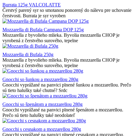
Burrata 125g VALCOLATTE
Čerstvý parený syr so smotanou ponorený do nálevu pre uchovanie
čerstvosti. Burrata je syr vyroben
Mozzarella di Bufala Campana DOP 125g
Mozzarella z byvolieho mlieka. Byvolia mozzarella CHOP je
vyrobená z čerstvého surového, tepelne
Mozzarella di Bufala 250g
Mozzarella z byvolieho mlieka. Byvolia mozzarella CHOP je
vyrobená z čerstvého surového, tepelne
Gnocchi so šunkou a mozzarellou 280g
Gnocchi vyprážané na panvici plnené šunkou a mozzarellou. Prečo
sú tieto halušky také chutné? Srdc
Gnocchi so špenátom a mozzarellou 280g
Gnocchi vyprážané na panvici plnené špenátom a mozzarellou.
Prečo sú tieto halušky také neodolateľ
Gnocchi s cesnakom a mozzarellou 280g
Gnocchi vyprážané na panvici plnené cesnakom a mozzarellou.