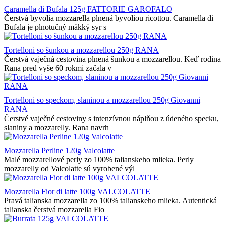
Caramella di Bufala 125g FATTORIE GAROFALO
Čerstvá byvolia mozzarella plnená byvoliou ricottou. Caramella di
Bufala je plnotučný mäkký syr s
Tortelloni so šunkou a mozzarellou 250g RANA
Čerstvá vaječná cestovina plnená šunkou a mozzarellou. Keď rodina
Rana pred vyše 60 rokmi začala v
Tortelloni so speckom, slaninou a mozzarellou 250g Giovanni
RANA
Čerstvé vaječné cestoviny s intenzívnou náplňou z údeného specku,
slaniny a mozzarelly. Rana navrh
Mozzarella Perline 120g Valcolatte
Malé mozzarellové perly zo 100% talianskeho mlieka. Perly
mozzarelly od Valcolatte sú vyrobené výl
Mozzarella Fior di latte 100g VALCOLATTE
Pravá talianska mozzarella zo 100% talianskeho mlieka. Autentická
talianska čerstvá mozzarella Fio