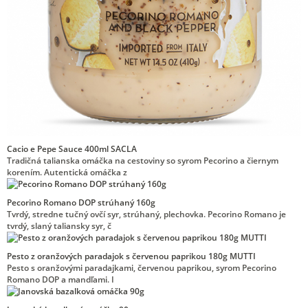
Cacio e Pepe Sauce 400ml SACLA
Tradičná talianska omáčka na cestoviny so syrom Pecorino a čiernym
korením. Autentická omáčka z
Pecorino Romano DOP strúhaný 160g
Tvrdý, stredne tučný ovčí syr, strúhaný, plechovka. Pecorino Romano je
tvrdý, slaný taliansky syr, č
Pesto z oranžových paradajok s červenou paprikou 180g MUTTI
Pesto s oranžovými paradajkami, červenou paprikou, syrom Pecorino
Romano DOP a mandľami. I