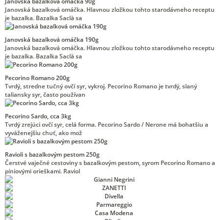
Janovská bazalková omáčka 90g
Janovská bazalková omáčka. Hlavnou zložkou tohto starodávneho receptu
je bazalka. Bazalka Saclà sa
Janovská bazalková omáčka 190g
Janovská bazalková omáčka. Hlavnou zložkou tohto starodávneho receptu
je bazalka. Bazalka Saclà sa
Pecorino Romano 200g
Tvrdý, stredne tučný ovčí syr, vykroj. Pecorino Romano je tvrdý, slaný
taliansky syr, často používan
Pecorino Sardo, cca 3kg
Tvrdý zrejúci ovčí syr, celá forma. Pecorino Sardo / Nerone má bohatšiu a
vyváženejšiu chuť, ako mož
Ravioli s bazalkovým pestom 250g
Čerstvé vaječné cestoviny s bazalkovým pestom, syrom Pecorino Romano a
píniovými orieškami. Raviol