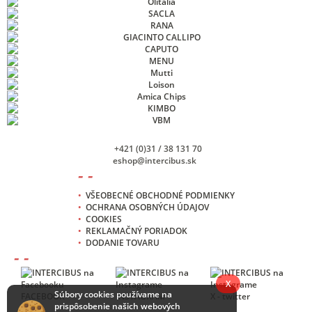
+421 (0)31 / 38 131 70
eshop@intercibus.sk
- -
•
VŠEOBECNÉ OBCHODNÉ PODMIENKY
•
OCHRANA OSOBNÝCH ÚDAJOV
•
COOKIES
•
REKLAMAČNÝ PORIADOK
•
DODANIE TOVARU
- -
X
Súbory cookies používame na
FACEBOOK
INSTAGRAM
X - twitter
prispôsobenie našich webových