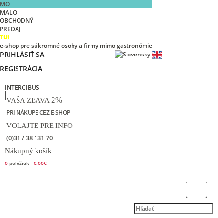
MO
MALO
OBCHODNÝ
PREDAJ
TU!
e-shop pre súkromné osoby a firmy mimo gastronómie
PRIHLÁSIŤ SA
REGISTRÁCIA
INTERCIBUS
2%
VAŠA ZĽAVA
PRI NÁKUPE CEZ E-SHOP
VOLAJTE PRE INFO
(0)31 / 38 131 70
Nákupný košík
0
položiek -
0.00€