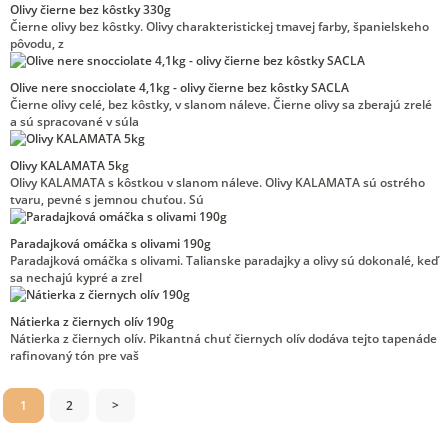
Olivy čierne bez kôstky 330g
Čierne olivy bez kôstky. Olivy charakteristickej tmavej farby, španielskeho
pôvodu, z
Olive nere snocciolate 4,1kg - olivy čierne bez kôstky SACLA
Čierne olivy celé, bez kôstky, v slanom náleve. Čierne olivy sa zberajú zrelé
a sú spracované v súla
Olivy KALAMATA 5kg
Olivy KALAMATA s kôstkou v slanom náleve. Olivy KALAMATA sú ostrého
tvaru, pevné s jemnou chuťou. Sú
Paradajková omáčka s olivami 190g
Paradajková omáčka s olivami. Talianske paradajky a olivy sú dokonalé, keď
sa nechajú kypré a zrel
Nátierka z čiernych olív 190g
Nátierka z čiernych olív. Pikantná chuť čiernych olív dodáva tejto tapenáde
rafinovaný tón pre vaš
1
2
>