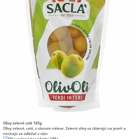
Olivy zelené celé 185g
Olivy zelené, celé, v slanom náleve. Zelené olivy sa zbierajú na jeseň a
nechajú sa odležať v slan