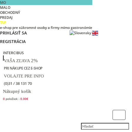
MO
MALO
OBCHODNÝ
PREDAJ
TU!
e-shop pre súkromné osoby a firmy mimo gastronómie
PRIHLÁSIŤ SA
REGISTRÁCIA
INTERCIBUS
2%
VAŠA ZĽAVA
PRI NÁKUPE CEZ E-SHOP
VOLAJTE PRE INFO
(0)31 / 38 131 70
Nákupný košík
0
položiek -
0.00€