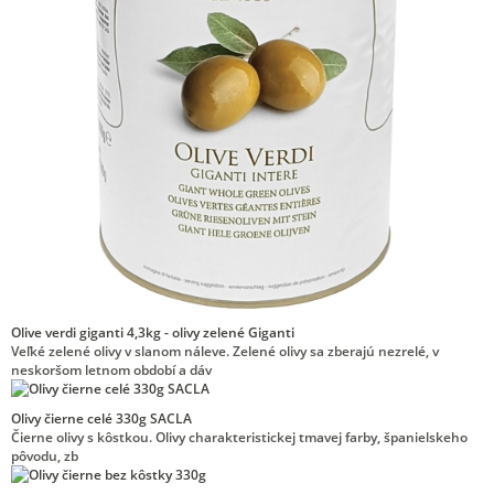
Olive verdi giganti 4,3kg - olivy zelené Giganti
Veľké zelené olivy v slanom náleve. Zelené olivy sa zberajú nezrelé, v
neskoršom letnom období a dáv
Olivy čierne celé 330g SACLA
Čierne olivy s kôstkou. Olivy charakteristickej tmavej farby, španielskeho
pôvodu, zb