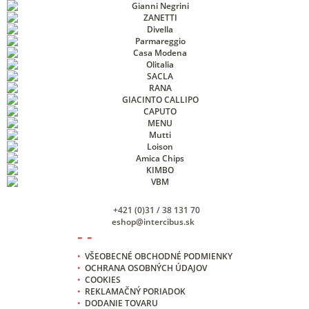
+421 (0)31 / 38 131 70
eshop@intercibus.sk
- -
•
VŠEOBECNÉ OBCHODNÉ PODMIENKY
•
OCHRANA OSOBNÝCH ÚDAJOV
•
COOKIES
•
REKLAMAČNÝ PORIADOK
•
DODANIE TOVARU