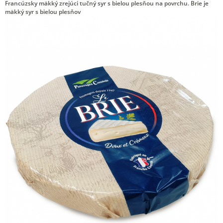
Francúzsky mäkký zrejúci tučný syr s bielou plesňou na povrchu. Brie je
mäkký syr s bielou plesňov