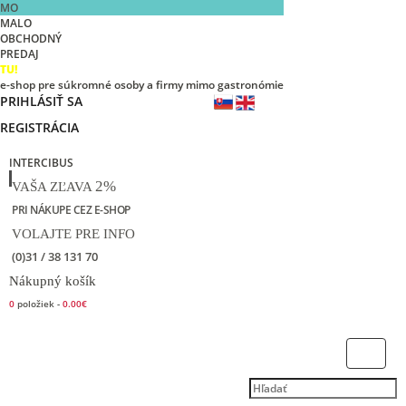
MO
MALO
OBCHODNÝ
PREDAJ
TU!
e-shop pre súkromné osoby a firmy mimo gastronómie
PRIHLÁSIŤ SA
REGISTRÁCIA
INTERCIBUS
2%
VAŠA ZĽAVA
PRI NÁKUPE CEZ E-SHOP
VOLAJTE PRE INFO
(0)31 / 38 131 70
Nákupný košík
0
položiek -
0.00€