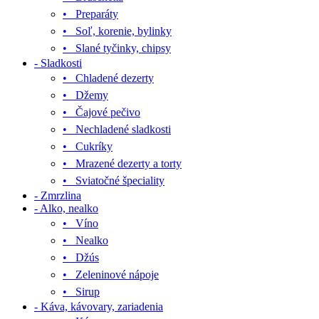
• Preparáty
• Soľ, korenie, bylinky
• Slané tyčinky, chipsy
- Sladkosti
• Chladené dezerty
• Džemy
• Čajové pečivo
• Nechladené sladkosti
• Cukríky
• Mrazené dezerty a torty
• Sviatočné špeciality
- Zmrzlina
- Alko, nealko
• Víno
• Nealko
• Džús
• Zeleninové nápoje
• Sirup
- Káva, kávovary, zariadenia