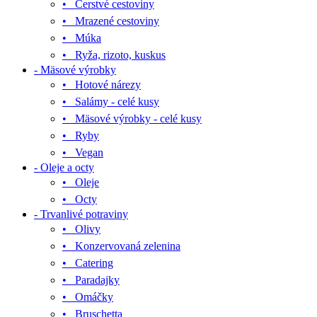
• Čerstvé cestoviny
• Mrazené cestoviny
• Múka
• Ryža, rizoto, kuskus
- Mäsové výrobky
• Hotové nárezy
• Salámy - celé kusy
• Mäsové výrobky - celé kusy
• Ryby
• Vegan
- Oleje a octy
• Oleje
• Octy
- Trvanlivé potraviny
• Olivy
• Konzervovaná zelenina
• Catering
• Paradajky
• Omáčky
• Bruschetta