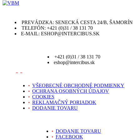
PREVÁDZKA: SENECKÁ CESTA 24/B, ŠAMORÍN
TELEFÓN: +421 (0)31 / 38 131 70
E-MAIL: ESHOP@INTERCIBUS.SK
+421 (0)31 / 38 131 70
eshop@intercibus.sk
- -
•
VŠEOBECNÉ OBCHODNÉ PODMIENKY
•
OCHRANA OSOBNÝCH ÚDAJOV
•
COOKIES
•
REKLAMAČNÝ PORIADOK
•
DODANIE TOVARU
•
DODANIE TOVARU
•
FACEBOOK