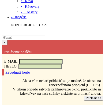
• Káva
• Kávovary
• Toastery
- Drogéria
© INTERCIBUS s. r. o.
×
Prihlásenie do účtu
E-MAIL:
HESLO:
Zabudnuté heslo
Ak sa vám nedarí prihlásiť sa, je možné, že nie ste na
zabezpečenom pripojení (HTTPS).
V takom prípade zatvorte prihlasovacie okno, prekliknite sa
kdekoľvek na naše stránky a skúste sa prihlásiť znova.
Prihlásiť sa