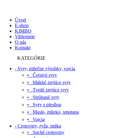
Úvod
E-shop
KIMBO
Vibiemme
O nás
Kontakt
KATEGÓRIE
- Syry, mliečne výrobky, vajcia
• Čerstvé syry
• Mäkké zrejúce syry
• Tvrdé zrejúce syry
• Strúhané syry
• Syry s plesňou
• Maslo, mlieko, smotana
• Vajcia
- Cestoviny, ryža, múka
• Suché cestoviny