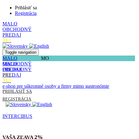
Prihlásiť sa
Registrácia
MALO
OBCHODNÝ
PREDAJ
TU!
Toggle navigation
MALO
MO
OBCHODNÝ
MALO
PREDAJ
OBCHODNÝ
TU!
PREDAJ
TU!
e-shop pre súkromné osoby a firmy mimo gastronómie
PRIHLÁSIŤ SA
REGISTRÁCIA
INTERCIBUS
2%
VAŠA ZĽAVA