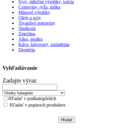
Syry, mliečne výrobky, vajcia
Cestoviny, ryža, múka
Mäsové výrobky
Oleje a octy
Trvanlivé potraviny
Sladkosti
Zmrzlina
Alko, nealko
Káva, kávovary, zariadenia
Drogéria
Vyhľadávanie
Zadajte výraz
Hľadať v podkategóriách
Hľadať v popisoch produktov