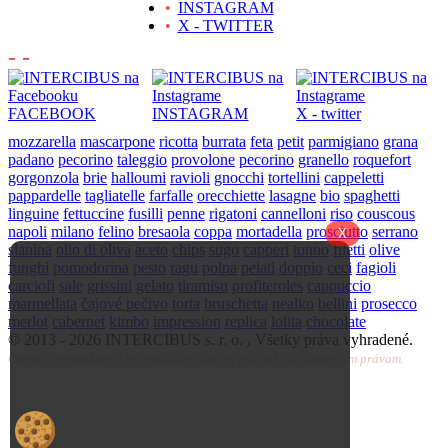
•
INSTAGRAM
•
X - TWITTER
- -
FACEBOOK
INSTAGRAM
X - twitter
mozzarella
mascarpone
ricotta
burrata
feta
petit
parmigiano
grana
padano
pecorino
taleggio
provolone
pecorino
granello
roquefort
gorgonzola
brie
halloumi
ravioli
gnocchi
tortellini
cappeletti
pappardelle
tagliatelle
farfalle
orecchiette
lasagne
bio
spaghetti
linguine
fettuccine
fusilli
penne
rigatoni
cannelloni
riso
couscous
napoli
milano
felino
bresaola
coppa
mortadella
prosciutto
serrano
X
slanina
olio di oliva
aceto
chips
sugo
capperi
tonno
filetti
olive
funghi
pomodorina
pesto
ragu
polpa
pelati
doppio
ceci
fagioli
carciofi
sale
grissini
gelato
tiramisu
profiteroles
cappuccio
marmellata
čajové pečivo
torta
bruschetta
nealko
bellini
prosecco
merlot
cabernet
kimbo
impression
replica
lolita
chocolate
© 2013 -
2026 INTERCIBUS s. r. o. , Všetky práva vyhradené.
Obrázky produktov a iné mediálne súbory podliehajú autorským právam.