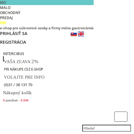
MO
MALO
OBCHODNÝ
PREDAJ
TU!
e-shop pre súkromné osoby a firmy mimo gastronómie
PRIHLÁSIŤ SA
REGISTRÁCIA
INTERCIBUS
2%
VAŠA ZĽAVA
PRI NÁKUPE CEZ E-SHOP
VOLAJTE PRE INFO
(0)31 / 38 131 70
Nákupný košík
0
položiek -
0.00€