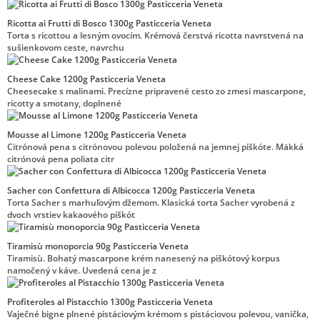
Ricotta ai Frutti di Bosco 1300g Pasticceria Veneta
Torta s ricottou a lesným ovocím. Krémová čerstvá ricotta navrstvená na
sušienkovom ceste, navrchu
Cheese Cake 1200g Pasticceria Veneta
Cheesecake s malinami. Precízne pripravené cesto zo zmesi mascarpone,
ricotty a smotany, doplnené
Mousse al Limone 1200g Pasticceria Veneta
Citrónová pena s citrónovou polevou položená na jemnej piškóte. Mäkká
citrónová pena poliata citr
Sacher con Confettura di Albicocca 1200g Pasticceria Veneta
Torta Sacher s marhuľovým džemom. Klasická torta Sacher vyrobená z
dvoch vrstiev kakaového piškót
Tiramisù monoporcia 90g Pasticceria Veneta
Tiramisù. Bohatý mascarpone krém nanesený na piškótový korpus
namočený v káve. Uvedená cena je z
Profiteroles al Pistacchio 1300g Pasticceria Veneta
Vaječné bigne plnené pistáciovým krémom s pistáciovou polevou, vanička,