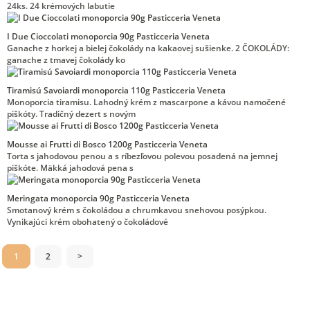
24ks. 24 krémových labutie
I Due Cioccolati monoporcia 90g Pasticceria Veneta
Ganache z horkej a bielej čokolády na kakaovej sušienke. 2 ČOKOLÁDY:
ganache z tmavej čokolády ko
Tiramisú Savoiardi monoporcia 110g Pasticceria Veneta
Monoporcia tiramisu. Lahodný krém z mascarpone a kávou namočené
piškóty. Tradičný dezert s novým
Mousse ai Frutti di Bosco 1200g Pasticceria Veneta
Torta s jahodovou penou a s ríbezľovou polevou posadená na jemnej
piškóte. Mäkká jahodová pena s
Meringata monoporcia 90g Pasticceria Veneta
Smotanový krém s čokoládou a chrumkavou snehovou posýpkou.
Vynikajúci krém obohatený o čokoládové
1
2
>