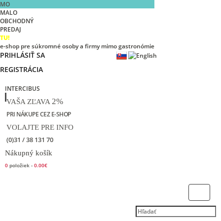
MO
MALO
OBCHODNÝ
PREDAJ
TU!
e-shop pre súkromné osoby a firmy mimo gastronómie
PRIHLÁSIŤ SA
REGISTRÁCIA
INTERCIBUS
2%
VAŠA ZĽAVA
PRI NÁKUPE CEZ E-SHOP
VOLAJTE PRE INFO
(0)31 / 38 131 70
Nákupný košík
0
položiek -
0.00€