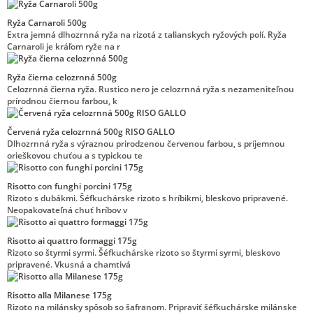
Ryža Carnaroli 500g
Extra jemná dlhozrnná ryža na rizotá z talianskych ryžových polí. Ryža
Carnaroli je kráľom ryže na r
Ryža čierna celozrnná 500g
Celozrnná čierna ryža. Rustico nero je celozrnná ryža s nezameniteľnou
prírodnou čiernou farbou, k
Červená ryža celozrnná 500g RISO GALLO
Dlhozrnná ryža s výraznou prirodzenou červenou farbou, s príjemnou
orieškovou chuťou a s typickou te
Risotto con funghi porcini 175g
Rizoto s dubákmi. Šéfkuchárske rizoto s hríbikmi, bleskovo pripravené.
Neopakovateľná chuť hríbov v
Risotto ai quattro formaggi 175g
Rizoto so štyrmi syrmi. Šéfkuchárske rizoto so štyrmi syrmi, bleskovo
pripravené. Vkusná a chamtivá
Risotto alla Milanese 175g
Rizoto na milánsky spôsob so šafranom. Pripraviť šéfkuchárske milánske