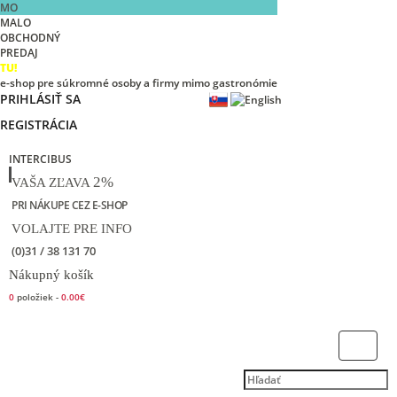
MO
MALO
OBCHODNÝ
PREDAJ
TU!
e-shop pre súkromné osoby a firmy mimo gastronómie
PRIHLÁSIŤ SA
REGISTRÁCIA
INTERCIBUS
2%
VAŠA ZĽAVA
PRI NÁKUPE CEZ E-SHOP
VOLAJTE PRE INFO
(0)31 / 38 131 70
Nákupný košík
0
položiek -
0.00€