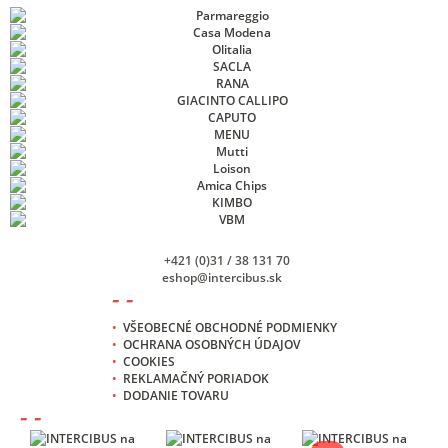
+421 (0)31 / 38 131 70
eshop@intercibus.sk
- -
•
VŠEOBECNÉ OBCHODNÉ PODMIENKY
•
OCHRANA OSOBNÝCH ÚDAJOV
•
COOKIES
•
REKLAMAČNÝ PORIADOK
•
DODANIE TOVARU
- -