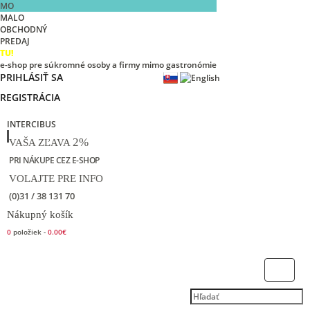
MO
MALO
OBCHODNÝ
PREDAJ
TU!
e-shop pre súkromné osoby a firmy mimo gastronómie
PRIHLÁSIŤ SA
REGISTRÁCIA
INTERCIBUS
2%
VAŠA ZĽAVA
PRI NÁKUPE CEZ E-SHOP
VOLAJTE PRE INFO
(0)31 / 38 131 70
Nákupný košík
0
položiek -
0.00€