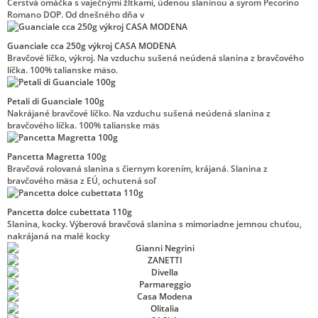
Čerstvá omáčka s vaječnými žĺtkami, údenou slaninou a syrom Pecorino
Romano DOP. Od dnešného dňa v
Guanciale cca 250g výkroj CASA MODENA
Bravčové líčko, výkroj. Na vzduchu sušená neúdená slanina z bravčového
líčka. 100% talianske mäso.
Petali di Guanciale 100g
Nakrájané bravčové líčko. Na vzduchu sušená neúdená slanina z
bravčového líčka. 100% talianske mäs
Pancetta Magretta 100g
Bravčová rolovaná slanina s čiernym korením, krájaná. Slanina z
bravčového mäsa z EÚ, ochutená soľ
Pancetta dolce cubettata 110g
Slanina, kocky. Výberová bravčová slanina s mimoriadne jemnou chuťou,
nakrájaná na malé kocky