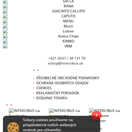
+421 (0)31 / 38 131 70
eshop@intercibus.sk
- -
•
VŠEOBECNÉ OBCHODNÉ PODMIENKY
•
OCHRANA OSOBNÝCH ÚDAJOV
•
COOKIES
•
REKLAMAČNÝ PORIADOK
•
DODANIE TOVARU
- -
X
Súbory cookies používame na
FACEBOOK
INSTAGRAM
X - twitter
prispôsobenie našich webových
© 2013 -
2026 INTERCIBUS s. r. o. , Všetky práva vyhradené.
stránok pre užívateľov.