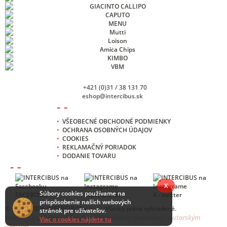
+421 (0)31 / 38 131 70
eshop@intercibus.sk
- -
•
VŠEOBECNÉ OBCHODNÉ PODMIENKY
•
OCHRANA OSOBNÝCH ÚDAJOV
•
COOKIES
•
REKLAMAČNÝ PORIADOK
•
DODANIE TOVARU
- -
X
Súbory cookies používame na
FACEBOOK
INSTAGRAM
X - twitter
prispôsobenie našich webových
© 2013 -
2026 INTERCIBUS s. r. o. , Všetky práva vyhradené.
stránok pre užívateľov.
Obrázky produktov a iné mediálne súbory podliehajú autorským
Viac o cookies nájdete tu
právam.