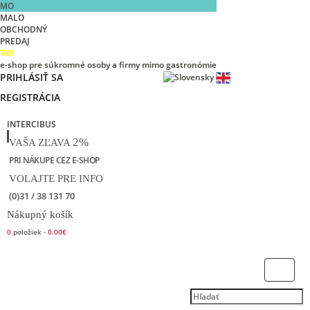
MO
MALO
OBCHODNÝ
PREDAJ
TU!
e-shop pre súkromné osoby a firmy mimo gastronómie
PRIHLÁSIŤ SA
REGISTRÁCIA
INTERCIBUS
2%
VAŠA ZĽAVA
PRI NÁKUPE CEZ E-SHOP
VOLAJTE PRE INFO
(0)31 / 38 131 70
Nákupný košík
0
položiek -
0.00€