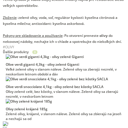
veľkých spotrebiteľov.
Zloženie
: zelené olivy, voda, soľ, regulátor kyslosti: kyselina citrónová a
kyselina mliečna; antioxidant: kyselina askorbová.
Pokyny pre skladovanie a používanie
: Po otvorení preneste
olivy
do
nekovovej nádoby, nechajte ich v chlade a spotrebujte do niekoľkých dní.
#
OLIVY
Ďalšie produkty
3
Olive verdi giganti 4,3kg - olivy zelené Giganti
Veľké zelené olivy v slanom náleve. Zelené olivy sa zberajú nezrelé, v
neskoršom letnom období a dáv
Olive verdi snocciolate 4,1kg - olivy zelené bez kôstky SACLA
Olivy zelené celé, bez kôstky, v slanom náleve. Zelené olivy sa zberajú
nezrelé, v neskoršom letnom
Olivy zelené krájané 185g
Zelené olivy, krájané, v slanom náleve. Zelené olivy sa zbierajú na jeseň
a nechajú sa od