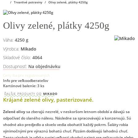
Trvanlivé potraviny
Olivy zelené, plátky 4250g
Olivy zelené, plátky 4250g
Váha:
4250
g
Výrobca:
Mikado
Skladové číslo:
4064
Dostupnosť:
Na objednávku
Ceny iba pre registrovaných
Info pre veľkoodberateľov
Kartónové balenie: 3 ks
ĎALŠIE PRODUKTY OD
MIKADO
Krájané zelené olivy, pasterizované.
Zelené olivy
sa zberajú nezrelé, v neskoršom letnom období a dávajú sa
odpočívať do slaného nálevu. Následne sa spracovávajú a konzervujú. Sú
vhodné ako predjedlo a skvelo vedia obohatiť každý pokrm. Šaláty robia
výnimočnými pre výraznú bohatú chuť. Pizzám dodávajú lahodnú chuť.
Tento výrobok je vďaka svojej veľkosti vhodný najmä pre reštaurácie alebo