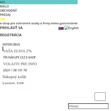
MO
MALO
OBCHODNÝ
PREDAJ
TU!
e-shop pre súkromné osoby a firmy mimo gastronómie
PRIHLÁSIŤ SA
REGISTRÁCIA
INTERCIBUS
2%
VAŠA ZĽAVA
PRI NÁKUPE CEZ E-SHOP
VOLAJTE PRE INFO
(0)31 / 38 131 70
Nákupný košík
0
položiek -
0.00€