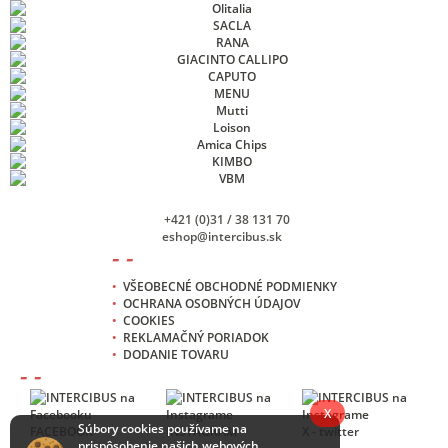
+421 (0)31 / 38 131 70
eshop@intercibus.sk
- -
•
VŠEOBECNÉ OBCHODNÉ PODMIENKY
•
OCHRANA OSOBNÝCH ÚDAJOV
•
COOKIES
•
REKLAMAČNÝ PORIADOK
•
DODANIE TOVARU
- -
X
Súbory cookies používame na
FACEBOOK
INSTAGRAM
X - twitter
prispôsobenie našich webových