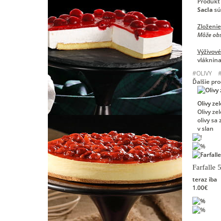
Produkt 
Sacla
sú
Zloženie
Môže obs
Výživov
vláknina 
#
OLIVY
Ďalšie pr
Olivy ze
Olivy ze
olivy sa
v slan
Farfalle
teraz iba
1.00€