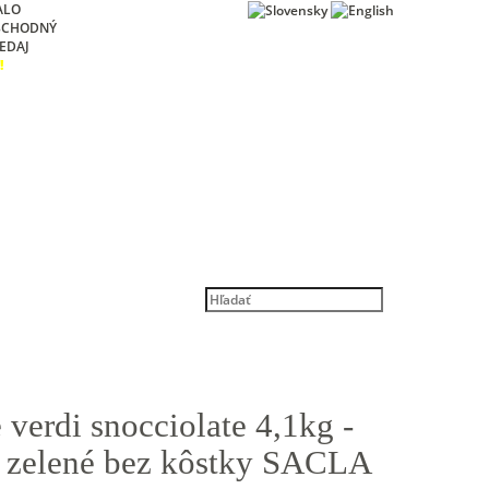
ALO
BCHODNÝ
EDAJ
!
 verdi snocciolate 4,1kg -
y zelené bez kôstky SACLA