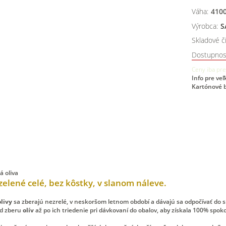
Váha:
410
Výrobca:
S
Skladové čí
Dostupnos
Ceny iba pre
Info pre ve
Kartónové b
zelené celé, bez kôstky, v slanom náleve.
livy
sa zberajú nezrelé, v neskoršom letnom období a dávajú sa odpočívať do 
od zberu
olív
až po ich triedenie pri dávkovaní do obalov, aby získala 100% spok