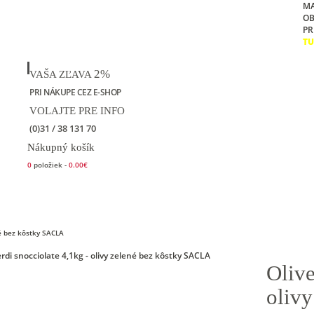
M
O
PR
TU
2%
VAŠA ZĽAVA
PRI NÁKUPE CEZ E-SHOP
VOLAJTE PRE INFO
(0)31 / 38 131 70
Nákupný košík
0
položiek -
0.00€
Kontakt
né bez kôstky SACLA
Olive
oliv