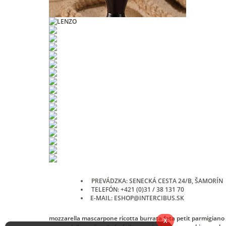
PREVÁDZKA: SENECKÁ CESTA 24/B, ŠAMORÍN
TELEFÓN: +421 (0)31 / 38 131 70
E-MAIL: ESHOP@INTERCIBUS.SK
mozzarella
mascarpone
ricotta
burrata
feta
petit
parmigiano
X