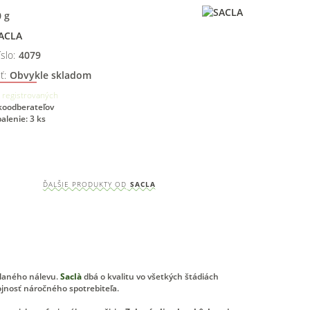
0
g
ACLA
slo:
4079
ť:
Obvykle skladom
 registrovaných
ľkoodberateľov
alenie: 3 ks
ĎALŠIE PRODUKTY OD
SACLA
slaného nálevu.
Saclà
dbá o kvalitu vo všetkých štádiách
ojnosť náročného spotrebiteľa.