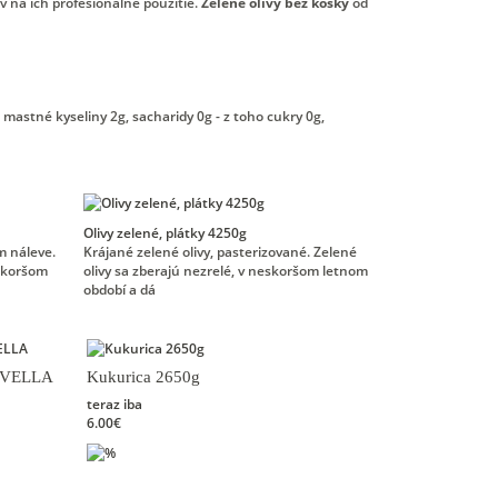
 na ich profesionálne použitie.
Zelené olivy
bez kôsky
od
 mastné kyseliny 2g, sacharidy 0g - z toho cukry 0g,
Olivy zelené, plátky 4250g
om náleve.
Krájané zelené olivy, pasterizované. Zelené
eskoršom
olivy sa zberajú nezrelé, v neskoršom letnom
období a dá
DIVELLA
Kukurica 2650g
teraz iba
6.00€