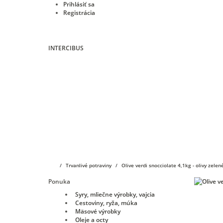
Prihlásiť sa
Registrácia
INTERCIBUS
Úvod
E-shop
KIMBO
Vibiemme
O nás
Trvanlivé potraviny
Olive verdi snocciolate 4,1kg - olivy zele
Ponuka
Syry, mliečne výrobky, vajcia
Cestoviny, ryža, múka
Mäsové výrobky
Oleje a octy