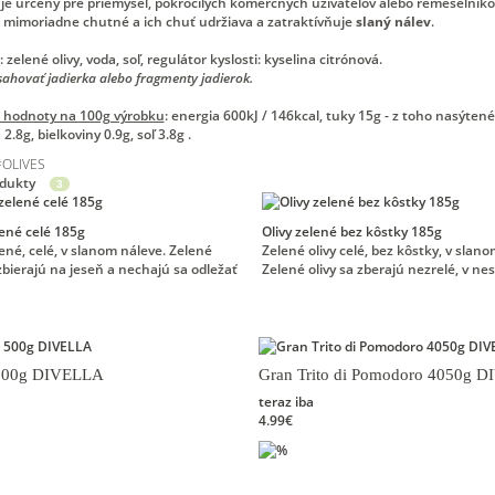
je určený pre priemysel, pokročilých komerčných užívateľov alebo remeselníkov
 mimoriadne chutné a ich chuť udržiava a zatraktívňuje
slaný nálev
.
: zelené olivy, voda, soľ, regulátor kyslosti: kyselina citrónová.
ahovať jadierka alebo fragmenty jadierok.
é hodnoty na 100g výrobku
: energia 600kJ / 146kcal, tuky 15g - z toho nasýtené
2.8g, bielkoviny 0.9g, soľ 3.8g .
#
OLIVES
odukty
3
lené celé 185g
Olivy zelené bez kôstky 185g
lené, celé, v slanom náleve. Zelené
Zelené olivy celé, bez kôstky, v slan
 zbierajú na jeseň a nechajú sa odležať
Zelené olivy sa zberajú nezrelé, v n
 500g DIVELLA
Gran Trito di Pomodoro 4050g 
teraz iba
4.99€