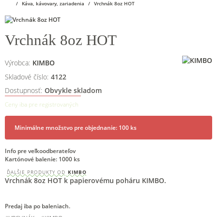
Káva, kávovary, zariadenia
Vrchnák 8oz HOT
Vrchnák 8oz HOT
Výrobca:
KIMBO
Skladové číslo:
4122
Dostupnosť:
Obvykle skladom
Ceny iba pre registrovaných
Minimálne množstvo pre objednanie: 100 ks
Info pre veľkoodberateľov
Kartónové balenie: 1000 ks
ĎALŠIE PRODUKTY OD
KIMBO
Vrchnák 8oz HOT k papierovému poháru KIMBO.
Predaj iba po baleniach.