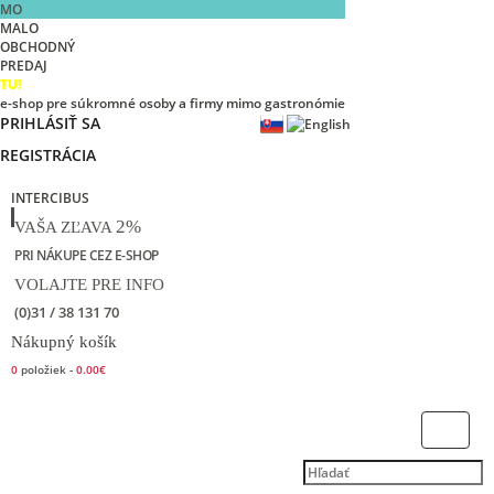
MO
MALO
OBCHODNÝ
PREDAJ
TU!
e-shop pre súkromné osoby a firmy mimo gastronómie
PRIHLÁSIŤ SA
REGISTRÁCIA
INTERCIBUS
2%
VAŠA ZĽAVA
PRI NÁKUPE CEZ E-SHOP
VOLAJTE PRE INFO
(0)31 / 38 131 70
Nákupný košík
0
položiek -
0.00€