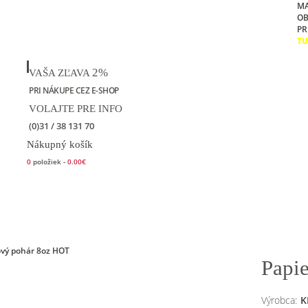
M
O
PR
TU
2%
VAŠA ZĽAVA
PRI NÁKUPE CEZ E-SHOP
VOLAJTE PRE INFO
(0)31 / 38 131 70
Nákupný košík
0
položiek -
0.00€
Kontakt
Papi
Výrobca:
K