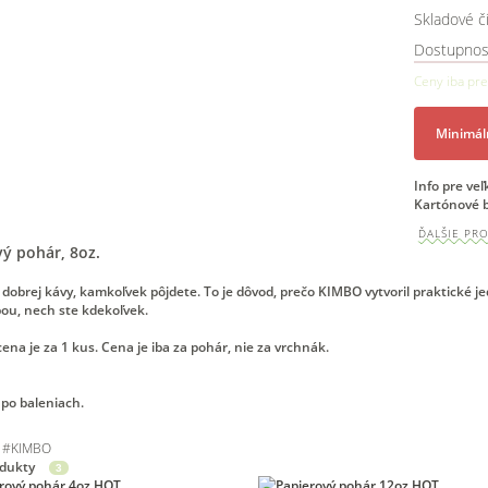
Skladové čí
Dostupnos
Ceny iba pre
Minimál
Info pre ve
Kartónové b
ĎALŠIE PR
ý pohár, 8oz.
 dobrej kávy, kamkoľvek pôjdete. To je dôvod, prečo KIMBO vytvoril praktické 
bou, nech ste kdekoľvek.
na je za 1 kus. Cena je iba za pohár, nie za vrchnák.
 po baleniach.
#
KIMBO
odukty
3