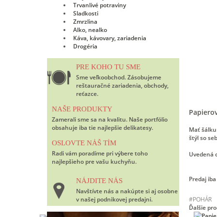
Trvanlivé potraviny
Sladkosti
Zmrzlina
Alko, nealko
Káva, kávovary, zariadenia
Drogéria
PRE KOHO TU SME
Sme veľkoobchod. Zásobujeme
reštauračné zariadenia, obchody,
reťazce.
NAŠE PRODUKTY
Papierov
Zamerali sme sa na kvalitu. Naše portfólio
obsahuje iba tie najlepšie delikatesy.
Mať šálku
štýl so se
OSLOVTE NÁŠ TÍM
Radi vám poradíme pri výbere toho
Uvedená ce
najlepšieho pre vašu kuchyňu.
Predaj iba
NÁJDITE NÁS
Navštívte nás a nakúpte si aj osobne
v našej podnikovej predajni.
#
POHÁR
Ďalšie pr