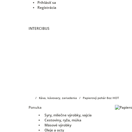
Prihlásiť sa
Registrácia
INTERCIBUS
Úvod
E-shop
KIMBO
Vibiemme
O nás
Káva, kávovary, zariadenia
Papierový pohár 8oz HOT
Ponuka
Syry, mliečne výrobky, vajcia
Cestoviny, ryža, múka
Mäsové výrobky
Oleje a octy