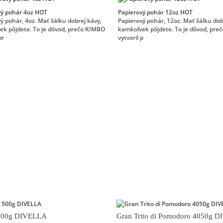
vý pohár 4oz HOT
Papierový pohár 12oz HOT
ý pohár, 4oz. Mať šálku dobrej kávy,
Papierový pohár, 12oz. Mať šálku dob
k pôjdete. To je dôvod, prečo KIMBO
kamkoľvek pôjdete. To je dôvod, pr
pr
vytvoril p
 500g DIVELLA
Gran Trito di Pomodoro 4050g 