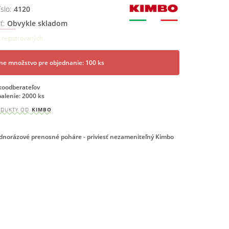
slo:
4120
ť:
Obvykle skladom
 registrovaných
ne množstvo pre objednanie: 100 ks
ľkoodberateľov
alenie: 2000 ks
ODUKTY OD
KIMBO
jednorázové prenosné poháre - priviesť nezameniteľný Kimbo