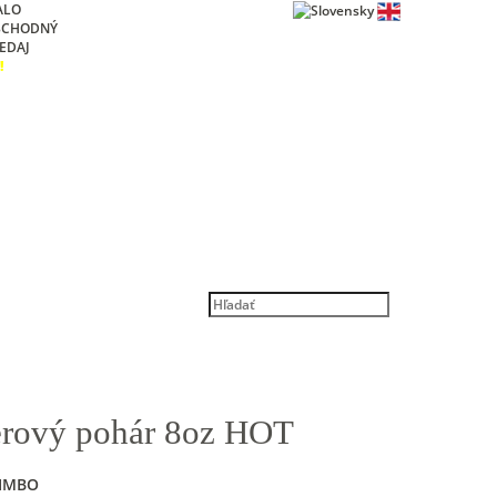
ALO
BCHODNÝ
EDAJ
!
erový pohár 8oz HOT
IMBO