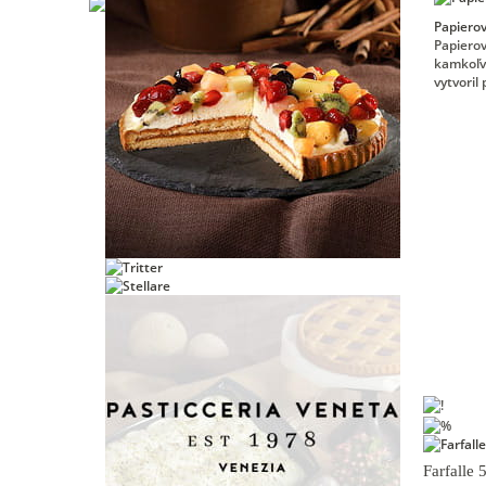
Papiero
Papierov
kamkoľve
vytvoril 
Farfalle