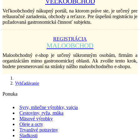
VEĽKOOBCHOD
Veľkoobchodný nákupný portál, na ktorom práve ste, je určený pre
reštauračné zariadenia, obchody a reťazce. Pre úspešnú registráciu je
požadovaná gastronomická činnosť subjektu.
REGISTRÁCIA
MALOOBCHOD
Maloobchodný e-shop je určený súkromným osobám, firmám a
organizáciám mimo gastronomickej oblasti. Ak zvolíte tento krok,
budete presmerovaní na stránky nášho maloobchodného e-shopu.
Vyhľadávanie
Ponuka
Syry, mliečne výrobky, vajcia
Cestoviny, ryža, múka
Mäsové výrobky
Oleje a octy
Trvanlivé potraviny
Sladkosti