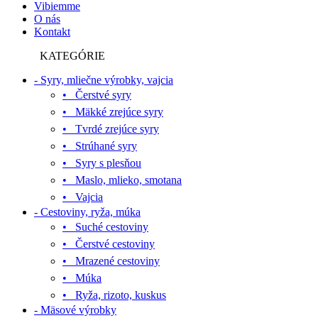
Vibiemme
O nás
Kontakt
KATEGÓRIE
- Syry, mliečne výrobky, vajcia
• Čerstvé syry
• Mäkké zrejúce syry
• Tvrdé zrejúce syry
• Strúhané syry
• Syry s plesňou
• Maslo, mlieko, smotana
• Vajcia
- Cestoviny, ryža, múka
• Suché cestoviny
• Čerstvé cestoviny
• Mrazené cestoviny
• Múka
• Ryža, rizoto, kuskus
- Mäsové výrobky