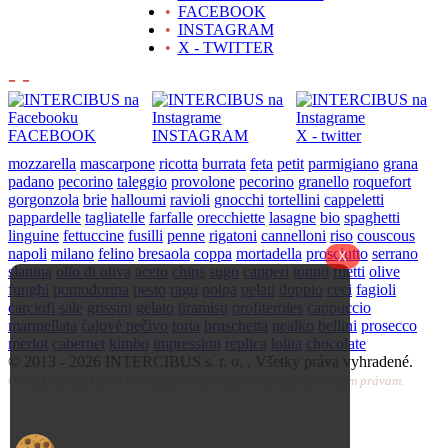
•
FACEBOOK
•
INSTAGRAM
•
X - TWITTER
- -
FACEBOOK
INSTAGRAM
X - twitter
mozzarella
mascarpone
ricotta
burrata
feta
petit
parmigiano
grana
padano
pecorino
taleggio
provolone
pecorino
granello
roquefort
gorgonzola
brie
halloumi
ravioli
gnocchi
tortellini
cappeletti
pappardelle
tagliatelle
farfalle
orecchiette
lasagne
bio
spaghetti
linguine
fettuccine
fusilli
penne
rigatoni
cannelloni
riso
couscous
napoli
milano
felino
bresaola
coppa
mortadella
prosciutto
serrano
X
slanina
olio di oliva
aceto
chips
sugo
capperi
tonno
filetti
olive
funghi
pomodorina
pesto
ragu
polpa
pelati
doppio
ceci
fagioli
carciofi
sale
grissini
gelato
tiramisu
profiteroles
cappuccio
marmellata
čajové pečivo
torta
bruschetta
nealko
bellini
prosecco
merlot
cabernet
kimbo
impression
replica
lolita
chocolate
© 2013 -
2026 INTERCIBUS s. r. o. , Všetky práva vyhradené.
Obrázky produktov a iné mediálne súbory podliehajú autorským právam.