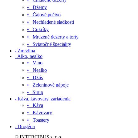
• Džemy
• Čajové pečivo
• Nechladené sladkosti
• Cukríky
• Mrazené dezerty a torty
• Sviatočné špeciality
- Zmrzlina
- Alko, nealko
• Víno
• Nealko
• Džús
• Zeleninové nápoje
• Sirup
- Káva, kávovary, zariadenia
• Káva
• Kávovary
• Toastery
- Drogéria
© INTERCIBUS s. r. o.