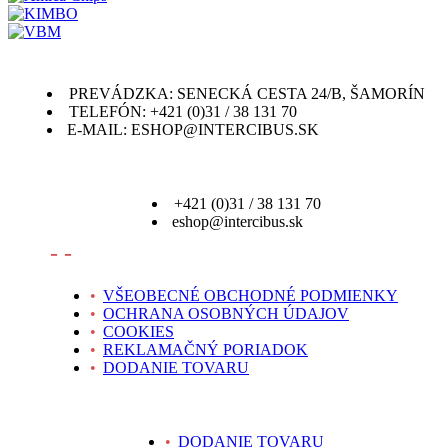
PREVÁDZKA: SENECKÁ CESTA 24/B, ŠAMORÍN
TELEFÓN: +421 (0)31 / 38 131 70
E-MAIL: ESHOP@INTERCIBUS.SK
+421 (0)31 / 38 131 70
eshop@intercibus.sk
- -
•
VŠEOBECNÉ OBCHODNÉ PODMIENKY
•
OCHRANA OSOBNÝCH ÚDAJOV
•
COOKIES
•
REKLAMAČNÝ PORIADOK
•
DODANIE TOVARU
•
DODANIE TOVARU