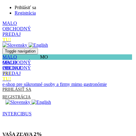
Prihlásiť sa
Registrácia
MALO
OBCHODNÝ
PREDAJ
TU!
Toggle navigation
MALO
MO
OBCHODNÝ
MALO
PREDAJ
OBCHODNÝ
TU!
PREDAJ
TU!
e-shop pre súkromné osoby a firmy mimo gastronómie
PRIHLÁSIŤ SA
REGISTRÁCIA
INTERCIBUS
2%
VAŠA ZĽAVA