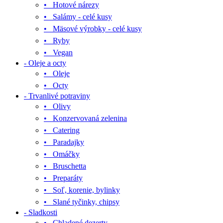
• Hotové nárezy
• Salámy - celé kusy
• Mäsové výrobky - celé kusy
• Ryby
• Vegan
- Oleje a octy
• Oleje
• Octy
- Trvanlivé potraviny
• Olivy
• Konzervovaná zelenina
• Catering
• Paradajky
• Omáčky
• Bruschetta
• Preparáty
• Soľ, korenie, bylinky
• Slané tyčinky, chipsy
- Sladkosti
• Chladené dezerty