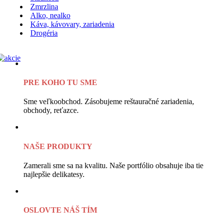
Zmrzlina
Alko, nealko
Káva, kávovary, zariadenia
Drogéria
PRE KOHO TU SME
Sme veľkoobchod. Zásobujeme reštauračné zariadenia,
obchody, reťazce.
NAŠE PRODUKTY
Zamerali sme sa na kvalitu. Naše portfólio obsahuje iba tie
najlepšie delikatesy.
OSLOVTE NÁŠ TÍM