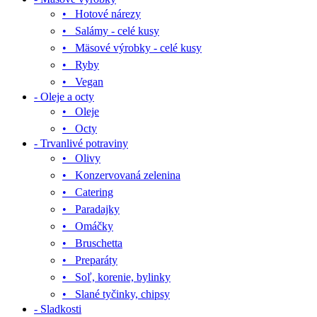
• Hotové nárezy
• Salámy - celé kusy
• Mäsové výrobky - celé kusy
• Ryby
• Vegan
- Oleje a octy
• Oleje
• Octy
- Trvanlivé potraviny
• Olivy
• Konzervovaná zelenina
• Catering
• Paradajky
• Omáčky
• Bruschetta
• Preparáty
• Soľ, korenie, bylinky
• Slané tyčinky, chipsy
- Sladkosti