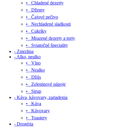
• Chladené dezerty
• Džemy
• Čajové pečivo
• Nechladené sladkosti
• Cukríky
• Mrazené dezerty a torty
• Sviatočné špeciality
- Zmrzlina
- Alko, nealko
• Víno
• Nealko
• Džús
• Zeleninové nápoje
• Sirup
- Káva, kávovary, zariadenia
• Káva
• Kávovary
• Toastery
- Drogéria