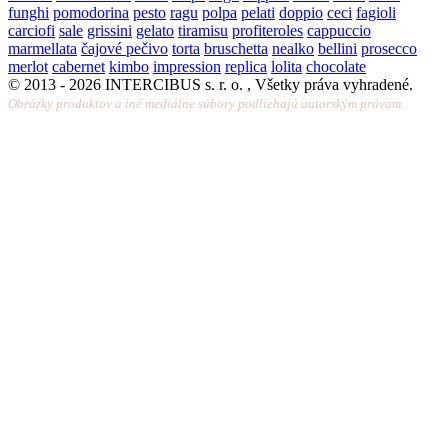
funghi
pomodorina
pesto
ragu
polpa
pelati
doppio
ceci
fagioli
carciofi
sale
grissini
gelato
tiramisu
profiteroles
cappuccio
marmellata
čajové pečivo
torta
bruschetta
nealko
bellini
prosecco
merlot
cabernet
kimbo
impression
replica
lolita
chocolate
© 2013 -
2026 INTERCIBUS s. r. o. , Všetky práva vyhradené.
Obrázky produktov a iné mediálne súbory podliehajú autorským právam.