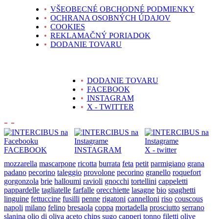
•
VŠEOBECNÉ OBCHODNÉ PODMIENKY
•
OCHRANA OSOBNÝCH ÚDAJOV
•
COOKIES
•
REKLAMAČNÝ PORIADOK
•
DODANIE TOVARU
•
DODANIE TOVARU
•
FACEBOOK
•
INSTAGRAM
•
X - TWITTER
- -
FACEBOOK
INSTAGRAM
X - twitter
mozzarella
mascarpone
ricotta
burrata
feta
petit
parmigiano
grana
padano
pecorino
taleggio
provolone
pecorino
granello
roquefort
gorgonzola
brie
halloumi
ravioli
gnocchi
tortellini
cappeletti
pappardelle
tagliatelle
farfalle
orecchiette
lasagne
bio
spaghetti
linguine
fettuccine
fusilli
penne
rigatoni
cannelloni
riso
couscous
napoli
milano
felino
bresaola
coppa
mortadella
prosciutto
serrano
slanina
olio di oliva
aceto
chips
sugo
capperi
tonno
filetti
olive