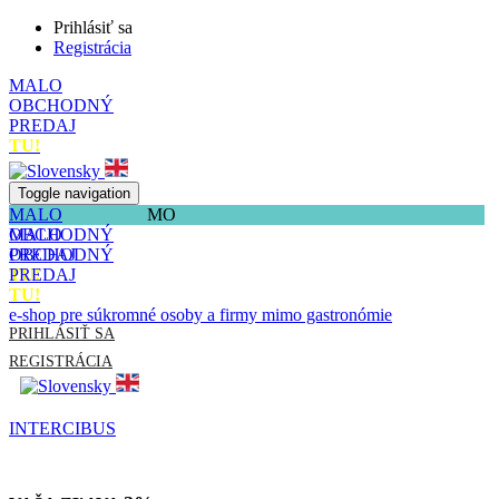
Prihlásiť sa
Registrácia
MALO
OBCHODNÝ
PREDAJ
TU!
Toggle navigation
MALO
MO
OBCHODNÝ
MALO
PREDAJ
OBCHODNÝ
TU!
PREDAJ
TU!
e-shop pre súkromné osoby a firmy mimo gastronómie
PRIHLÁSIŤ SA
REGISTRÁCIA
INTERCIBUS