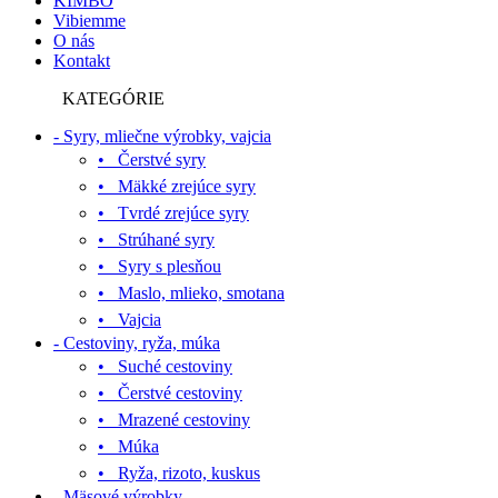
KIMBO
Vibiemme
O nás
Kontakt
KATEGÓRIE
- Syry, mliečne výrobky, vajcia
• Čerstvé syry
• Mäkké zrejúce syry
• Tvrdé zrejúce syry
• Strúhané syry
• Syry s plesňou
• Maslo, mlieko, smotana
• Vajcia
- Cestoviny, ryža, múka
• Suché cestoviny
• Čerstvé cestoviny
• Mrazené cestoviny
• Múka
• Ryža, rizoto, kuskus
- Mäsové výrobky