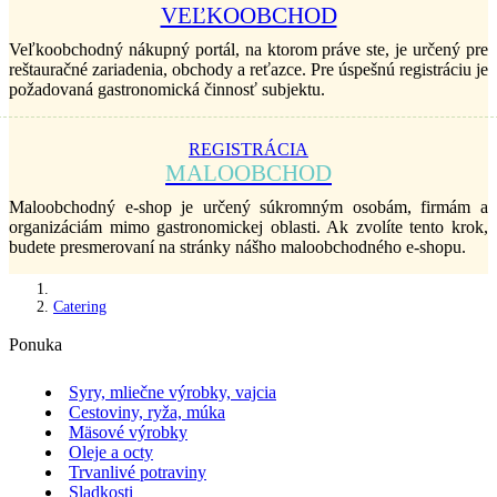
VEĽKOOBCHOD
Veľkoobchodný nákupný portál, na ktorom práve ste, je určený pre
reštauračné zariadenia, obchody a reťazce. Pre úspešnú registráciu je
požadovaná gastronomická činnosť subjektu.
REGISTRÁCIA
MALOOBCHOD
Maloobchodný e-shop je určený súkromným osobám, firmám a
organizáciám mimo gastronomickej oblasti. Ak zvolíte tento krok,
budete presmerovaní na stránky nášho maloobchodného e-shopu.
Catering
Ponuka
Syry, mliečne výrobky, vajcia
Cestoviny, ryža, múka
Mäsové výrobky
Oleje a octy
Trvanlivé potraviny
Sladkosti