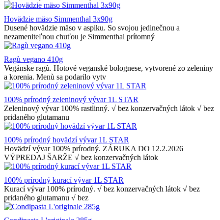
Hovädzie mäso Simmenthal 3x90g
Dusené hovädzie mäso v aspiku. So svojou jedinečnou a
nezameniteľnou chuťou je Simmenthal prítomný
Ragù vegano 410g
Vegánske ragù. Hotové veganské bolognese, vytvorené zo zeleniny
a korenia. Menù sa podarilo vytv
100% prírodný zeleninový vývar 1L STAR
Zeleninový vývar 100% rastlinný. √ bez konzervačných látok √ bez
pridaného glutamanu
100% prírodný hovädzí vývar 1L STAR
Hovädzí vývar 100% prírodný. ZÁRUKA DO 12.2.2026
VÝPREDAJ ŠARŽE √ bez konzervačných látok
100% prírodný kurací vývar 1L STAR
Kurací vývar 100% prírodný. √ bez konzervačných látok √ bez
pridaného glutamanu √ bez