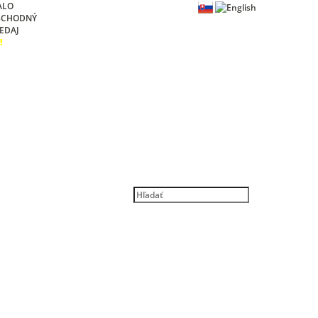
ALO
BCHODNÝ
EDAJ
!