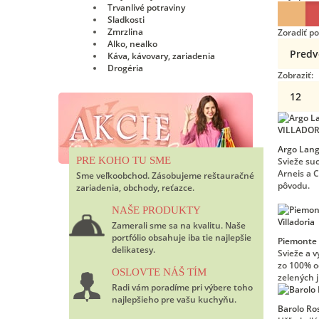
Trvanlivé potraviny
Sladkosti
Zmrzlina
Zoradiť po
Alko, nealko
Káva, kávovary, zariadenia
Drogéria
Zobraziť:
Argo Lan
PRE KOHO TU SME
Svieže su
Arneis a 
Sme veľkoobchod. Zásobujeme reštauračné
pôvodu.
zariadenia, obchody, reťazce.
NAŠE PRODUKTY
Zamerali sme sa na kvalitu. Naše
portfólio obsahuje iba tie najlepšie
Piemonte 
delikatesy.
Svieže a 
zo 100% o
OSLOVTE NÁŠ TÍM
zelených j
Radi vám poradíme pri výbere toho
najlepšieho pre vašu kuchyňu.
Barolo R