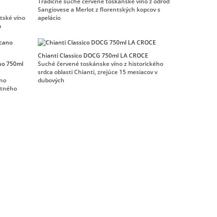
Tradičné suché červené toskánske víno z odrôd
Sangiovese a Merlot z florentských kopcov s
tské víno
apelácio
m
Chianti Classico DOCG 750ml LA CROCE
no 750ml
Suché červené toskánske víno z historického
srdca oblasti Chianti, zrejúce 15 mesiacov v
íno
dubových
otného