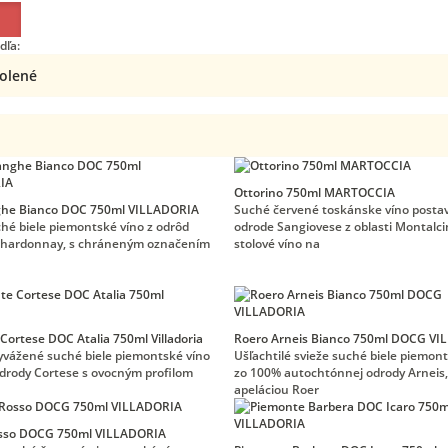
dľa:
Ottorino 750ml MARTOCCIA
ghe Bianco DOC 750ml VILLADORIA
Suché červené toskánske víno posta
ché biele piemontské víno z odrôd
odrode Sangiovese z oblasti Montalci
Chardonnay, s chráneným označením
stolové víno na
Cortese DOC Atalia 750ml Villadoria
Roero Arneis Bianco 750ml DOCG V
vyvážené suché biele piemontské víno
Ušľachtilé svieže suché biele piemon
drody Cortese s ovocným profilom
zo 100% autochtónnej odrody Arneis,
apeláciou Roer
osso DOCG 750ml VILLADORIA