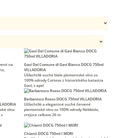
vené na
Gavi Del Comune di Gavi Bianco DOCG 750ml
no,
VILLADORIA
Ušľachtilé suché biele piemontské víno zo
100% odrody Cortese z historického katastra
Gavi, s apel
Barbaresco Rosso DOCG 750ml VILLADORIA
ILLADORIA
Ušľachtilé a elegantné suché červené
tské víno
piemontské víno zo 100% odrody Nebbiolo,
 s
zrejúce celkovo 26 m
Chianti DOCG 750ml I MORI