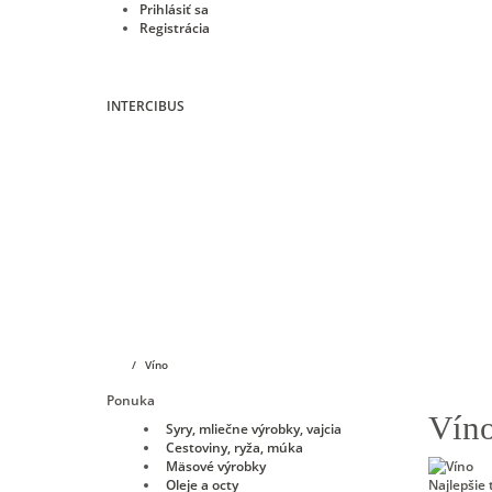
Prihlásiť sa
Registrácia
INTERCIBUS
Úvod
E-shop
KIMBO
Vibiemme
O nás
Víno
Ponuka
Vín
Syry, mliečne výrobky, vajcia
Cestoviny, ryža, múka
Mäsové výrobky
Najlepšie 
Oleje a octy