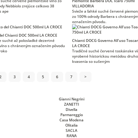
é suché červené piemontské víno zo
Piemonte Barbera DOC Icaro 750ml
dy Nebbiolo zrejúce celkovo 38
VILLADORIA
s ape
Svieže a ľahké suché červené piemon
zo 100% odrody Barbera s chránený
označením pôvodu.
del Chianti DOC 500ml LA CROCE
e suché až polosladké dezertné
Chianti DOCG Governo All'uso Tosca
 víno s chráneným označením pôvodu
LA CROCE
roko
Tradičné suché červené toskánske v
vyrobené historickou metódou druh
kvasenia so sušeným
2
3
4
5
6
7
>