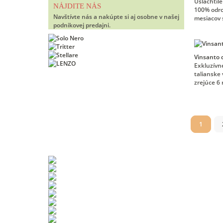
Ušľachtil
NÁJDITE NÁS
100% odro
Navštívte nás a nakúpte si aj osobne v našej
mesiacov 
podnikovej predajni.
Vinsanto 
Exkluzívn
talianske
zrejúce 6 
1