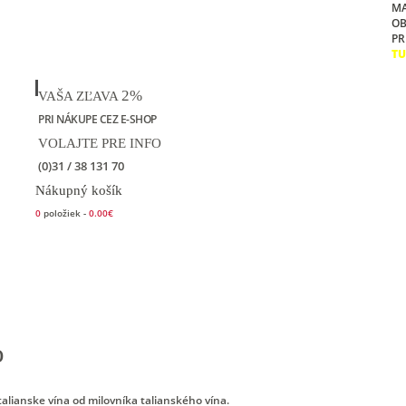
M
O
PR
TU
2%
VAŠA ZĽAVA
PRI NÁKUPE CEZ E-SHOP
VOLAJTE PRE INFO
(0)31 / 38 131 70
Nákupný košík
0
položiek -
0.00€
Kontakt
o
talianske vína od milovníka talianského vína.