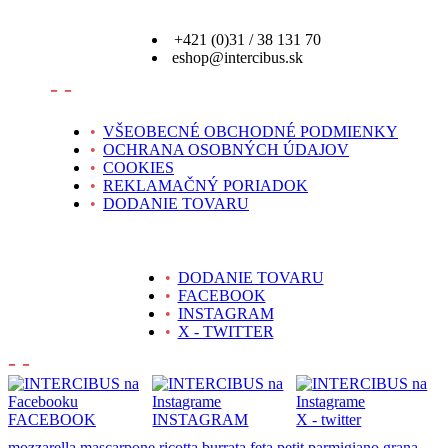
+421 (0)31 / 38 131 70
eshop@intercibus.sk
- -
•
VŠEOBECNÉ OBCHODNÉ PODMIENKY
•
OCHRANA OSOBNÝCH ÚDAJOV
•
COOKIES
•
REKLAMAČNÝ PORIADOK
•
DODANIE TOVARU
•
DODANIE TOVARU
•
FACEBOOK
•
INSTAGRAM
•
X - TWITTER
- -
FACEBOOK
INSTAGRAM
X - twitter
mozzarella
mascarpone
ricotta
burrata
feta
petit
parmigiano
grana