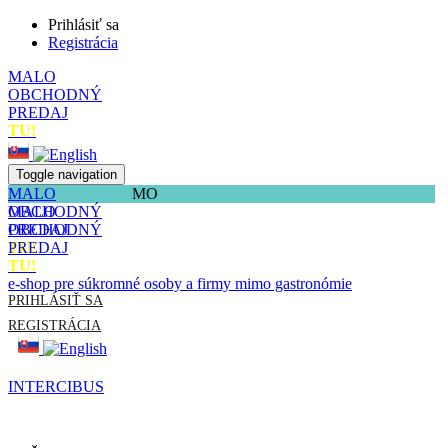
Prihlásiť sa
Registrácia
MALO
OBCHODNÝ
PREDAJ
TU!
Toggle navigation
MALO
MO
OBCHODNÝ
MALO
PREDAJ
OBCHODNÝ
TU!
PREDAJ
TU!
e-shop pre súkromné osoby a firmy mimo gastronómie
PRIHLÁSIŤ SA
REGISTRÁCIA
INTERCIBUS