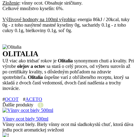
Zloženie
: vínny ocot. Obsahuje siričitany.
Celkové množstvo kyselín: 6%.
Výživové hodnoty na 100ml výrobku
: energia 86kJ / 20kcal, tuky
0g - z toho nasýtené mastné kyseliny 0g, sacharidy 0.1g - z toho
cukry 0.1g, bielkoviny 0.1g, soľ 0g.
OLITALIA
Už viac ako tridsať rokov je
Olitalia
synonymom chuti a kvality. Pri
výrobe
olejov a octov
sa stará o celý proces, od výberu surovín až
po certifikáty kvality, s dôsledným pohľadom na zdravie
spotrebiteľa.
Olitalia
úspešne varí z obľúbeného receptu, ktorý sa
skladá z dvoch častí vedomostí, dvoch častí nadšenia a trochy
inovácie.
#
OCOT
#
ACETO
Ďalšie produkty
1
Vínny ocot biely 500ml
Vínny ocot biely. Biely vínny ocot má sladkokyslú chuť, ktorá dáva
jedlu pocit aromatickej sviežosti