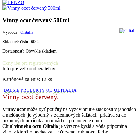
Vínny ocot červený 500ml
Výrobca:
Olitalia
Skladové číslo:
6002
Dostupnosť:
Obvykle skladom
Ceny iba pre registrovaných
Info pre veľkoodberateľov
Kartónové balenie: 12 ks
ĎALŠIE PRODUKTY OD
OLITALIA
Vínny ocot červený.
Vínny ocot
môže byť použitý na vyzdvihnutie sladkosti v jahodách
a melónoch, je výborný v zeleninových šalátoch, pridáva sa do
pikantných omáčok a marinád na prebudenie chuti.
Chuť
vínneho octu Olitalia
je výrazne kyslá a vôňa pripomína
víno, z ktorého pochádza. Je červenej rubínovej farby.