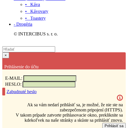
• Káva
• Kávovary
• Toastery
- Drogéria
© INTERCIBUS s. r. o.
×
Prihlásenie do účtu
E-MAIL:
HESLO:
Zabudnuté heslo
Ak sa vám nedarí prihlásiť sa, je možné, že nie ste na
zabezpečenom pripojení (HTTPS).
V takom prípade zatvorte prihlasovacie okno, prekliknite sa
kdekoľvek na naše stránky a skúste sa prihlásiť znova.
Prihlásiť sa