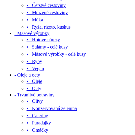
• Čerstvé cestoviny
• Mrazené cestoviny
• Múka
• Ryža, rizoto, kuskus
- Mäsové výrobky
• Hotové nárezy
• Salámy - celé kusy
• Mäsové výrobky - celé kusy
• Ryby
• Vegan
- Oleje a octy
• Oleje
• Octy
- Trvanlivé potraviny
• Olivy
• Konzervovaná zelenina
• Catering
• Paradajky
• Omáčky