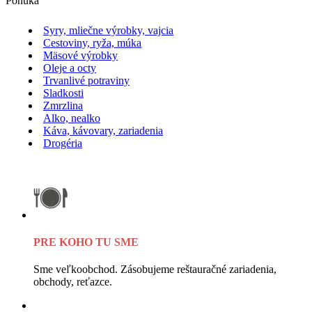
Ponuka
Syry, mliečne výrobky, vajcia
Cestoviny, ryža, múka
Mäsové výrobky
Oleje a octy
Trvanlivé potraviny
Sladkosti
Zmrzlina
Alko, nealko
Káva, kávovary, zariadenia
Drogéria
PRE KOHO TU SME
Sme veľkoobchod. Zásobujeme reštauračné zariadenia,
obchody, reťazce.