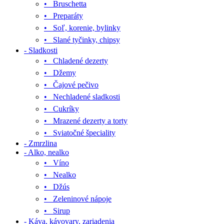
• Bruschetta
• Preparáty
• Soľ, korenie, bylinky
• Slané tyčinky, chipsy
- Sladkosti
• Chladené dezerty
• Džemy
• Čajové pečivo
• Nechladené sladkosti
• Cukríky
• Mrazené dezerty a torty
• Sviatočné špeciality
- Zmrzlina
- Alko, nealko
• Víno
• Nealko
• Džús
• Zeleninové nápoje
• Sirup
- Káva, kávovary, zariadenia