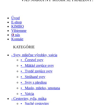
Úvod
E-shop
KIMBO
Vibiemme
O nás
Kontakt
KATEGÓRIE
- Syry, mliečne výrobky, vajcia
• Čerstvé syry
• Mäkké zrejúce syry
• Tvrdé zrejúce syry
• Strúhané syry
• Syry s plesňou
• Maslo, mlieko, smotana
• Vajcia
- Cestoviny, ryža, múka
• Suché cestoviny