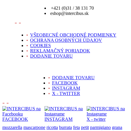
+421 (0)31 / 38 131 70
eshop@intercibus.sk
- -
•
VŠEOBECNÉ OBCHODNÉ PODMIENKY
•
OCHRANA OSOBNÝCH ÚDAJOV
•
COOKIES
•
REKLAMAČNÝ PORIADOK
•
DODANIE TOVARU
•
DODANIE TOVARU
•
FACEBOOK
•
INSTAGRAM
•
X - TWITTER
- -
FACEBOOK
INSTAGRAM
X - twitter
mozzarella
mascarpone
ricotta
burrata
feta
petit
parmigiano
grana