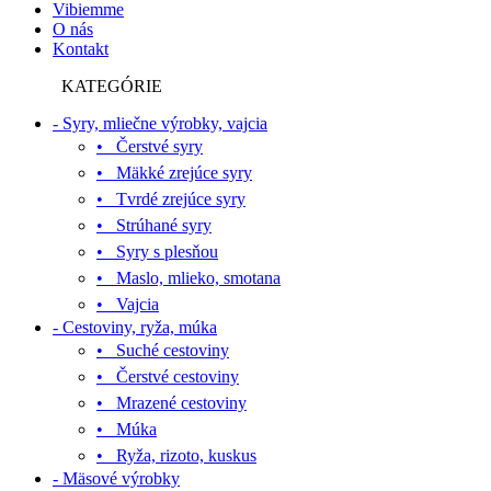
Vibiemme
O nás
Kontakt
KATEGÓRIE
- Syry, mliečne výrobky, vajcia
• Čerstvé syry
• Mäkké zrejúce syry
• Tvrdé zrejúce syry
• Strúhané syry
• Syry s plesňou
• Maslo, mlieko, smotana
• Vajcia
- Cestoviny, ryža, múka
• Suché cestoviny
• Čerstvé cestoviny
• Mrazené cestoviny
• Múka
• Ryža, rizoto, kuskus
- Mäsové výrobky