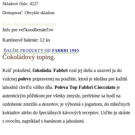
Skladové číslo:
4227
Dostupnosť:
Obvykle skladom
Ceny iba pre registrovaných
Info pre veľkoodberateľov
Kartónové balenie: 12 ks
ĎALŠIE PRODUKTY OD
FABBRI 1905
Čokoládový toping.
Kráľ pokušení,
čokoláda
:
Fabbri
vzal jej dušu a uzavrel ju do
vzácnej
polevy
pripravenej na použitie, ktorá je ideálna pre každú
lahodnú chvíľu vášho dňa.
Poleva Top Fabbri Cioccolato
je
autentickým pôžitkom pre všetky zmysly, perfektne sa hodí na
ozdobenie zmrzlín a dezertov, je výborná s jogurtom, do mliečnych
koktailov alebo do špeciálnych kávových receptov. Určite ju skúste
s ovocím, napríklad s banánom a jahodami.