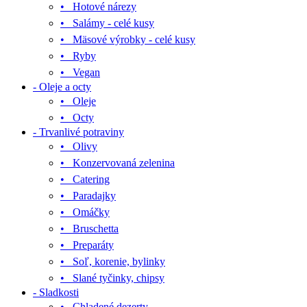
• Hotové nárezy
• Salámy - celé kusy
• Mäsové výrobky - celé kusy
• Ryby
• Vegan
- Oleje a octy
• Oleje
• Octy
- Trvanlivé potraviny
• Olivy
• Konzervovaná zelenina
• Catering
• Paradajky
• Omáčky
• Bruschetta
• Preparáty
• Soľ, korenie, bylinky
• Slané tyčinky, chipsy
- Sladkosti
• Chladené dezerty