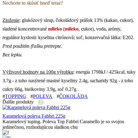
Nechcete to skúsiť hneď teraz?
Zloženie
: glukózový sirup, čokoládový prášok 13% (kakao, cukor),
sladené koncentrované
mlieko
(
mlieko
, cukor), voda, arómy,
regulátor kyslosti: kyselina citrónová; soľ, konzervačná látka: E202.
Pred použitím fľašku pretrepte.
Bez lepku.
Výživové hodnoty na 100g výrobku
: energia 1798kJ / 425kcal, tuky
3.7g - z toho nasýtené mastné kyseliny 2.4g, sacharidy 92g - z toho
cukry 66g, bielkoviny 3.9g, soľ 0.27g .
#
TOPPING
#
POLEVA
#
ČOKOLÁDA
Ďalšie produkty
1
Karamelová poleva Fabbri 225g
Karamelový toping. Poleva Top Fabbri Caramello je so svojou
jedinečnou, rozhodujúcou sladkou chu