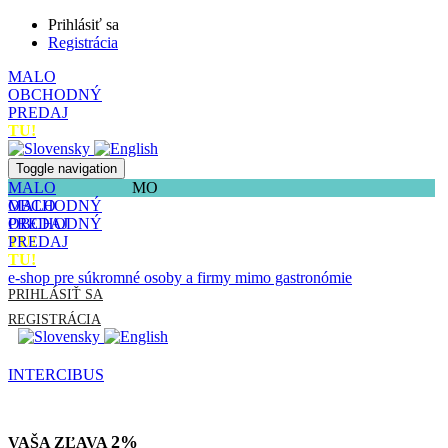
Prihlásiť sa
Registrácia
MALO
OBCHODNÝ
PREDAJ
TU!
Toggle navigation
MALO
MO
OBCHODNÝ
MALO
PREDAJ
OBCHODNÝ
TU!
PREDAJ
TU!
e-shop pre súkromné osoby a firmy mimo gastronómie
PRIHLÁSIŤ SA
REGISTRÁCIA
INTERCIBUS
2%
VAŠA ZĽAVA