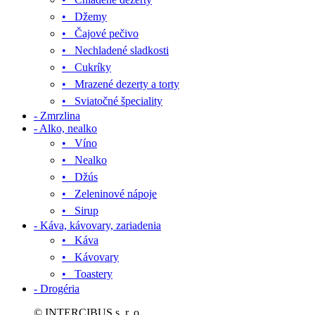
• Džemy
• Čajové pečivo
• Nechladené sladkosti
• Cukríky
• Mrazené dezerty a torty
• Sviatočné špeciality
- Zmrzlina
- Alko, nealko
• Víno
• Nealko
• Džús
• Zeleninové nápoje
• Sirup
- Káva, kávovary, zariadenia
• Káva
• Kávovary
• Toastery
- Drogéria
© INTERCIBUS s. r. o.