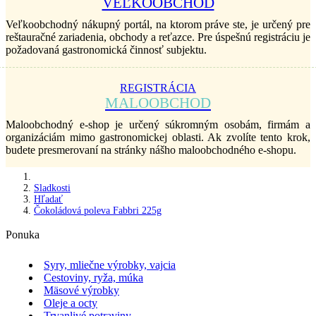
VEĽKOOBCHOD
Veľkoobchodný nákupný portál, na ktorom práve ste, je určený pre
reštauračné zariadenia, obchody a reťazce. Pre úspešnú registráciu je
požadovaná gastronomická činnosť subjektu.
REGISTRÁCIA
MALOOBCHOD
Maloobchodný e-shop je určený súkromným osobám, firmám a
organizáciám mimo gastronomickej oblasti. Ak zvolíte tento krok,
budete presmerovaní na stránky nášho maloobchodného e-shopu.
Sladkosti
Hľadať
Čokoládová poleva Fabbri 225g
Ponuka
Syry, mliečne výrobky, vajcia
Cestoviny, ryža, múka
Mäsové výrobky
Oleje a octy
Trvanlivé potraviny