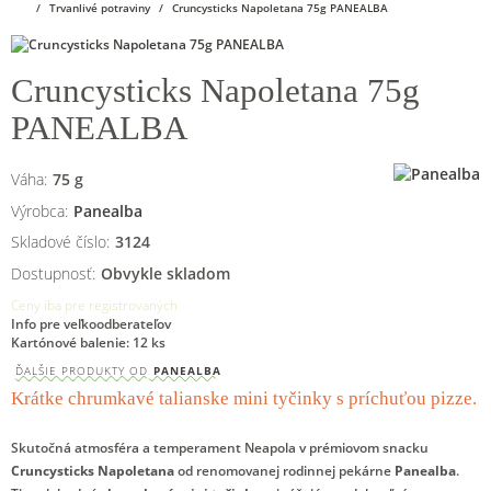
Trvanlivé potraviny
Cruncysticks Napoletana 75g PANEALBA
Cruncysticks Napoletana 75g
PANEALBA
Váha:
75
g
Výrobca:
Panealba
Skladové číslo:
3124
Dostupnosť:
Obvykle skladom
Ceny iba pre registrovaných
Info pre veľkoodberateľov
Kartónové balenie: 12 ks
ĎALŠIE PRODUKTY OD
PANEALBA
Krátke chrumkavé talianske mini tyčinky s príchuťou pizze.
Skutočná atmosféra a temperament Neapola v prémiovom snacku
Cruncysticks Napoletana
od renomovanej rodinnej pekárne
Panealba
.