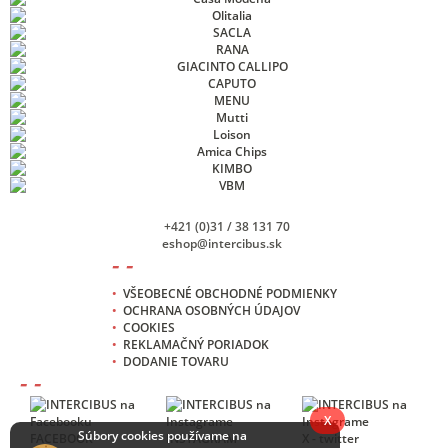
+421 (0)31 / 38 131 70
eshop@intercibus.sk
- -
•
VŠEOBECNÉ OBCHODNÉ PODMIENKY
•
OCHRANA OSOBNÝCH ÚDAJOV
•
COOKIES
•
REKLAMAČNÝ PORIADOK
•
DODANIE TOVARU
- -
X
Súbory cookies používame na
FACEBOOK
INSTAGRAM
X - twitter