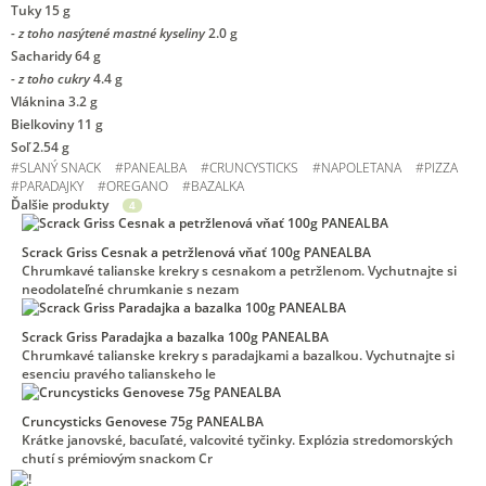
Tuky
15 g
- z toho nasýtené mastné kyseliny
2.0 g
Sacharidy
64 g
- z toho cukry
4.4 g
Vláknina
3.2 g
Bielkoviny
11 g
Soľ
2.54 g
#
SLANÝ SNACK
#
PANEALBA
#
CRUNCYSTICKS
#
NAPOLETANA
#
PIZZA
#
PARADAJKY
#
OREGANO
#
BAZALKA
Ďalšie produkty
4
Scrack Griss Cesnak a petržlenová vňať 100g PANEALBA
Chrumkavé talianske krekry s cesnakom a petržlenom. Vychutnajte si
neodolateľné chrumkanie s nezam
Scrack Griss Paradajka a bazalka 100g PANEALBA
Chrumkavé talianske krekry s paradajkami a bazalkou. Vychutnajte si
esenciu pravého talianskeho le
Cruncysticks Genovese 75g PANEALBA
Krátke janovské, bacuľaté, valcovité tyčinky. Explózia stredomorských
chutí s prémiovým snackom Cr