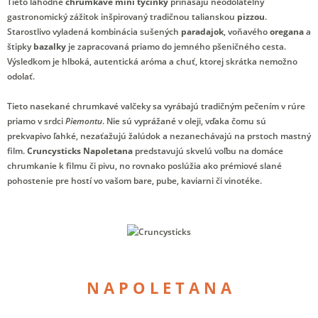
Tieto lahodné
chrumkavé mini tyčinky
prinášajú neodolateľný
gastronomický zážitok inšpirovaný tradičnou talianskou
pizzou
.
Starostlivo vyladená kombinácia sušených
paradajok
, voňavého
oregana
a
štipky
bazalky
je zapracovaná priamo do jemného pšeničného cesta.
Výsledkom je hlboká, autentická aróma a chuť, ktorej skrátka nemožno
odolať.
Tieto nasekané chrumkavé valčeky sa vyrábajú tradičným pečením v rúre
priamo v srdci
Piemontu
. Nie sú vyprážané v oleji, vďaka čomu sú
prekvapivo ľahké, nezaťažujú žalúdok a nezanechávajú na prstoch mastný
film.
Cruncysticks Napoletana
predstavujú skvelú voľbu na domáce
chrumkanie k filmu či pivu, no rovnako poslúžia ako prémiové slané
pohostenie pre hostí vo vašom bare, pube, kaviarni či vinotéke.
N A P O L E T A N A