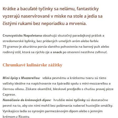
Krátke a bacuľaté tyčinky sa nelámu, fantasticky
vyzerajú naservírované v miske na stole a jedia sa
čistými rukami bez neporiadku a mrvenia.
Cruncysticks Napoletana
obsahujú skutočný paradajkový prášok a
stredomorské bylinky, bez pridaných umelých aróm alebo farbív.
75 gramov je akurátna porcia slaného pohostenia na barový pult alebo
rodinný stôl, ktorá sa rýchlo zje a
snack
po otvorení nestihne zvlhnuť.
Chrumkavé kulinárske zážitky
Mini-špízy s Mozzarellou:
vďaka pevnému a krátkemu tvaru sú tieto
valčeky ideálne na napichovanie na špáradlá spolu s mini-mozzarellou a
čiernou olivou. Získate okamžité, bleskové predjedlo s chuťou pravej pizze
Caprese.
Namáčanie do krémových dipov:
hrubšie
mini tyčinky
sú dostatočne
pevné na to, aby ste nimi mohli bez polámania naberať hustejšie omáčky.
Vynikajúco ladia so syrovým parmezánovým dipom alebo s jemným
krémom z Ricotty.