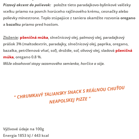
Pizzový akcent do polievok:
položte tieto paradajkovo-bylinkové valčeky
vcelku priamo na povrch horúceho rajčinového krému, cesnačky alebo
polievky minestrone. Teplo stúpajúce z taniera okamžite rozvonia
oregano
a
bazalku
priamo pred hosťom.
Zloženie
:
pšeničná múka
, slnečnicový olej, palmový olej, paradajkový
prášok 3% (maltodextrín, paradajky, slnečnicový olej, paprika, oregano,
bazalka, petržlenová vňať, soľ), droždie, soľ, olivový olej, sladová
pšeničná
múka
, oregano 0.8 %.
Môže obsahovať stopy sezamového semienka, horčice a sóje.
" CHRUMKAVÝ TALIANSKY SNACK S REÁLNOU CHUŤOU
NEAPOLSKEJ PIZZE "
Výživové údaje
na 100g
Energia
1853 kJ / 443 kcal