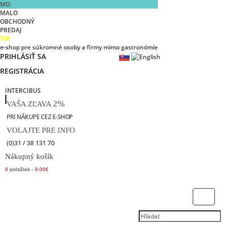
MO
MALO
OBCHODNÝ
PREDAJ
TU!
e-shop pre súkromné osoby a firmy mimo gastronómie
PRIHLÁSIŤ SA
REGISTRÁCIA
INTERCIBUS
2%
VAŠA ZĽAVA
PRI NÁKUPE CEZ E-SHOP
VOLAJTE PRE INFO
(0)31 / 38 131 70
Nákupný košík
0
položiek -
0.00€