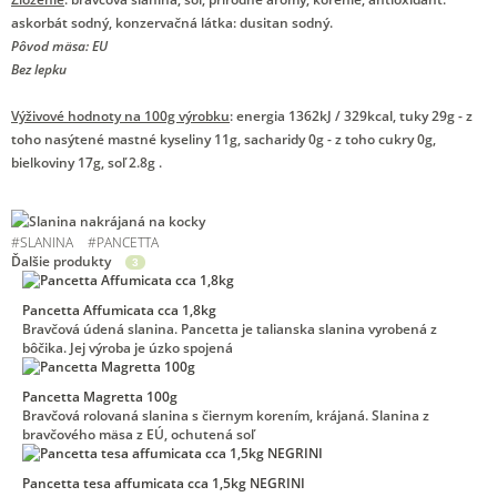
askorbát sodný, konzervačná látka: dusitan sodný.
Pôvod mäsa: EU
Bez lepku
Výživové hodnoty na 100g výrobku
: energia 1362kJ / 329kcal, tuky 29g - z
toho nasýtené mastné kyseliny 11g, sacharidy 0g - z toho cukry 0g,
bielkoviny 17g, soľ 2.8g .
#
SLANINA
#
PANCETTA
Ďalšie produkty
3
Pancetta Affumicata cca 1,8kg
Bravčová údená slanina. Pancetta je talianska slanina vyrobená z
bôčika. Jej výroba je úzko spojená
Pancetta Magretta 100g
Bravčová rolovaná slanina s čiernym korením, krájaná. Slanina z
bravčového mäsa z EÚ, ochutená soľ
Pancetta tesa affumicata cca 1,5kg NEGRINI