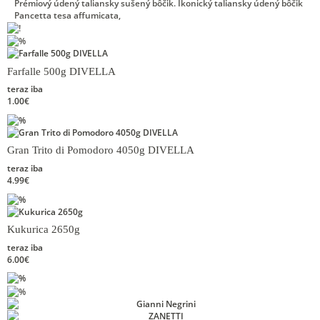
Prémiový údený taliansky sušený bôčik. Ikonický taliansky údený bôčik
Pancetta tesa affumicata,
Farfalle 500g DIVELLA
teraz iba
1.00€
Gran Trito di Pomodoro 4050g DIVELLA
teraz iba
4.99€
Kukurica 2650g
teraz iba
6.00€