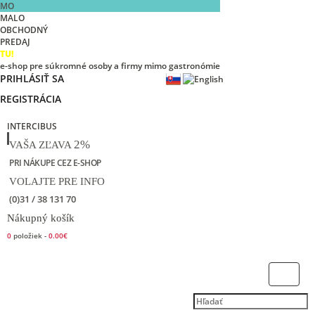
MO
MALO
OBCHODNÝ
PREDAJ
TU!
e-shop pre súkromné osoby a firmy mimo gastronómie
PRIHLÁSIŤ SA
REGISTRÁCIA
INTERCIBUS
2%
VAŠA ZĽAVA
PRI NÁKUPE CEZ E-SHOP
VOLAJTE PRE INFO
(0)31 / 38 131 70
Nákupný košík
0
položiek -
0.00€