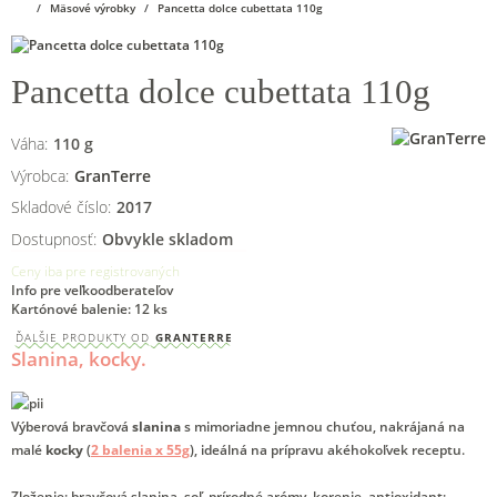
Mäsové výrobky
Pancetta dolce cubettata 110g
Pancetta dolce cubettata 110g
Váha:
110
g
Výrobca:
GranTerre
Skladové číslo:
2017
Dostupnosť:
Obvykle skladom
Ceny iba pre registrovaných
Info pre veľkoodberateľov
Kartónové balenie: 12 ks
ĎALŠIE PRODUKTY OD
GRANTERRE
Slanina, kocky.
Výberová bravčová
slanina
s mimoriadne jemnou chuťou, nakrájaná na
malé
kocky
(
2 balenia x 55g
), ideálná na prípravu akéhokoľvek receptu.
Zloženie
: bravčová slanina, soľ, prírodné arómy, korenie, antioxidant: