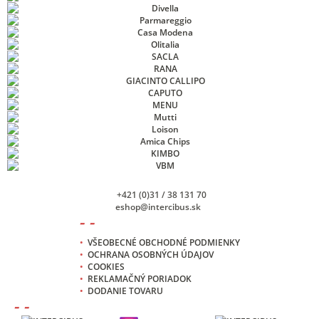
+421 (0)31 / 38 131 70
eshop@intercibus.sk
- -
•
VŠEOBECNÉ OBCHODNÉ PODMIENKY
•
OCHRANA OSOBNÝCH ÚDAJOV
•
COOKIES
•
REKLAMAČNÝ PORIADOK
•
DODANIE TOVARU
- -