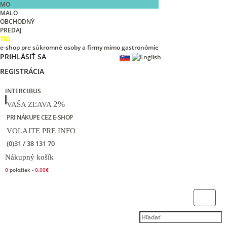
MO
MALO
OBCHODNÝ
PREDAJ
TU!
e-shop pre súkromné osoby a firmy mimo gastronómie
PRIHLÁSIŤ SA
REGISTRÁCIA
INTERCIBUS
2%
VAŠA ZĽAVA
PRI NÁKUPE CEZ E-SHOP
VOLAJTE PRE INFO
(0)31 / 38 131 70
Nákupný košík
0
položiek -
0.00€