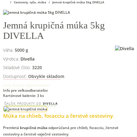
Cestoviny, ryža, múka
Jemná krupičná múka 5kg DIVELLA
Jemná krupičná múka 5kg
DIVELLA
Váha:
5000
g
Výrobca:
Divella
Skladové číslo:
3220
Dostupnosť:
Obvykle skladom
Ceny iba pre registrovaných
Info pre veľkoodberateľov
Kartónové balenie: 3 ks
ĎALŠIE PRODUKTY OD
DIVELLA
Múka na chlieb, focacciu a čerstvé cestoviny.
Premletá
krupičná múka
odporúčaná pre chlieb, focacciu, čerstvé
cestoviny a čerstvé vaječné cestoviny.