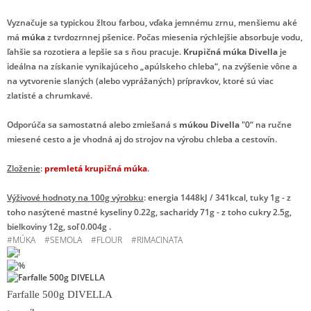
Vyznačuje sa typickou žltou farbou, vďaka jemnému zrnu, menšiemu aké
má
múka
z tvrdozrnnej pšenice. Počas miesenia rýchlejšie absorbuje vodu,
ľahšie sa rozotiera a lepšie sa s ňou pracuje.
Krupičná múka Divella
je
ideálna na získanie vynikajúceho „apúlskeho chleba“, na zvýšenie vône a
na vytvorenie slaných (alebo vyprážaných) prípravkov, ktoré sú viac
zlatisté a chrumkavé.
Odporúča sa samostatná alebo zmiešaná s
múkou Divella
"0“ na ručne
miesené cesto a je vhodná aj do strojov na výrobu chleba a cestovín.
Zloženie
:
premletá krupičná múka
.
Výživové hodnoty na 100g výrobku
: energia 1448kJ / 341kcal, tuky 1g - z
toho nasýtené mastné kyseliny 0.22g, sacharidy 71g - z toho cukry 2.5g,
bielkoviny 12g, soľ 0.004g .
#
MÚKA
#
SEMOLA
#
FLOUR
#
RIMACINATA
Farfalle 500g DIVELLA