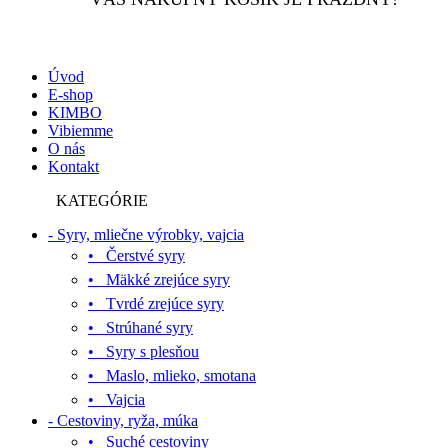
Úvod
E-shop
KIMBO
Vibiemme
O nás
Kontakt
KATEGÓRIE
- Syry, mliečne výrobky, vajcia
• Čerstvé syry
• Mäkké zrejúce syry
• Tvrdé zrejúce syry
• Strúhané syry
• Syry s plesňou
• Maslo, mlieko, smotana
• Vajcia
- Cestoviny, ryža, múka
• Suché cestoviny