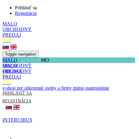
Prihlásiť sa
Registrácia
MALO
OBCHODNÝ
PREDAJ
TU!
Toggle navigation
MALO
MO
OBCHODNÝ
MALO
PREDAJ
OBCHODNÝ
TU!
PREDAJ
TU!
e-shop pre súkromné osoby a firmy mimo gastronómie
PRIHLÁSIŤ SA
REGISTRÁCIA
INTERCIBUS