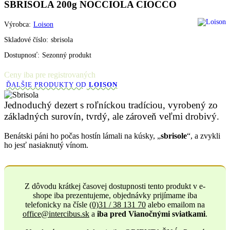
SBRISOLA 200g NOCCIOLA CIOCCO
Výrobca:
Loison
Skladové číslo:
sbrisola
Dostupnosť:
Sezonný produkt
Ceny iba pre registrovaných
ĎALŠIE PRODUKTY OD
LOISON
Jednoduchý dezert s roľníckou tradíciou, vyrobený zo
základných surovín, tvrdý, ale zároveň veľmi drobivý.
Benátski páni ho počas hostín lámali na kúsky, „
sbrisole
“, a zvykli
ho jesť nasiaknutý vínom.
Z dôvodu krátkej časovej dostupnosti tento produkt v e-
shope iba prezentujeme, objednávky prijímame iba
telefonicky na čísle
(0)31 / 38 131 70
alebo emailom na
office@intercibus.sk
a
iba pred Vianočnými sviatkami
.