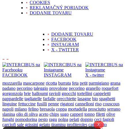
•
COOKIES
•
REKLAMAČNÝ PORIADOK
•
DODANIE TOVARU
•
DODANIE TOVARU
•
FACEBOOK
•
INSTAGRAM
•
X - TWITTER
- -
FACEBOOK
INSTAGRAM
X - twitter
mozzarella
mascarpone
ricotta
burrata
feta
petit
parmigiano
grana
padano
pecorino
taleggio
provolone
pecorino
granello
roquefort
gorgonzola
brie
halloumi
ravioli
gnocchi
tortellini
cappeletti
pappardelle
tagliatelle
farfalle
orecchiette
lasagne
bio
spaghetti
linguine
fettuccine
fusilli
penne
rigatoni
cannelloni
riso
couscous
napoli
milano
felino
bresaola
coppa
mortadella
prosciutto
serrano
slanina
olio di oliva
aceto
chips
sugo
capperi
tonno
filetti
olive
funghi
pomodorina
pesto
ragu
polpa
pelati
doppio
ceci
fagioli
carciofi
sale
grissini
gelato
tiramisu
profiteroles
cappuccio
X