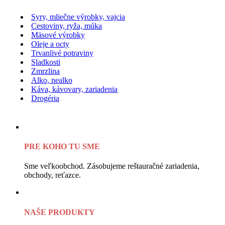
Syry, mliečne výrobky, vajcia
Cestoviny, ryža, múka
Mäsové výrobky
Oleje a octy
Trvanlivé potraviny
Sladkosti
Zmrzlina
Alko, nealko
Káva, kávovary, zariadenia
Drogéria
PRE KOHO TU SME
Sme veľkoobchod. Zásobujeme reštauračné zariadenia,
obchody, reťazce.
NAŠE PRODUKTY