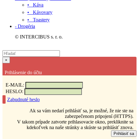
• Káva
• Kávovary
• Toastery
- Drogéria
© INTERCIBUS s. r. o.
×
Prihlásenie do účtu
E-MAIL:
HESLO:
Zabudnuté heslo
Ak sa vám nedarí prihlásiť sa, je možné, že nie ste na
zabezpečenom pripojení (HTTPS).
V takom prípade zatvorte prihlasovacie okno, prekliknite sa
kdekoľvek na naše stránky a skúste sa prihlásiť znova.
Prihlásiť sa