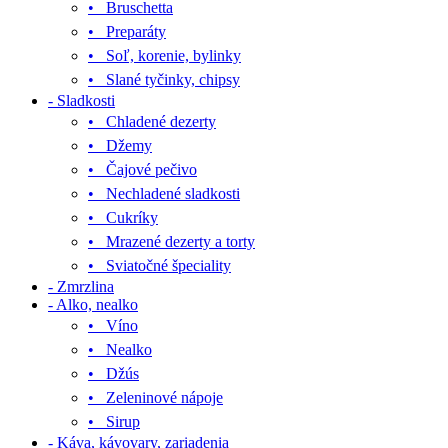
• Bruschetta
• Preparáty
• Soľ, korenie, bylinky
• Slané tyčinky, chipsy
- Sladkosti
• Chladené dezerty
• Džemy
• Čajové pečivo
• Nechladené sladkosti
• Cukríky
• Mrazené dezerty a torty
• Sviatočné špeciality
- Zmrzlina
- Alko, nealko
• Víno
• Nealko
• Džús
• Zeleninové nápoje
• Sirup
- Káva, kávovary, zariadenia