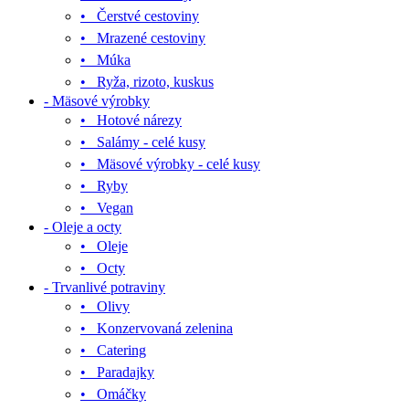
• Čerstvé cestoviny
• Mrazené cestoviny
• Múka
• Ryža, rizoto, kuskus
- Mäsové výrobky
• Hotové nárezy
• Salámy - celé kusy
• Mäsové výrobky - celé kusy
• Ryby
• Vegan
- Oleje a octy
• Oleje
• Octy
- Trvanlivé potraviny
• Olivy
• Konzervovaná zelenina
• Catering
• Paradajky
• Omáčky