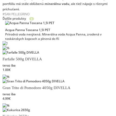
portfóliu má stále obľúbenú
minerálnu vodu
, ale tiež nápoje s rôznymi
príchuťami.
#
SAN PELLEGRINO
Ďalšie produkty
1
Acqua Panna Toscana 1,5l PET
Prírodná voda nesýtená. Minerálna voda Acqua Panna, zrodená v
toskánskych kopcoch a plnená do fli
Farfalle 500g DIVELLA
teraz iba
1.00€
Gran Trito di Pomodoro 4050g DIVELLA
teraz iba
4.99€