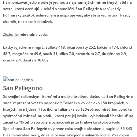
harmonizovať jedlo a pitie je jednou z najznámejších
minerálnych vôd
na
svete, ktorú oceňujú kuchári a someliéri.
San Pellegrino
robí každý
kulinársky zážitok jedinečným a inšpiruje vás, aby ste si vychutnali každý
okamih, nech ste kdekoľvek.
Zloženie
: minerálna voda.
Látky vyjadrené v mg/L
: sulfáty 418, bikarbonáty 252, kalcium 174, chlorid
48.7, magnézium 49.6, sodík 31, silica 7.0, stroncium 2.7, dusičnany 2.9,
draslík 2.4, dusitan <0.002 .
San Pellegrino
So svojimi talianskymi koreňmi a medzinárodnou dušou sa
San Pellegrino
snaží reprezentovať to najlepšie z Talianska vo viac ako 150 krajinách, v
ktorých ho nájdete. Táto ikona Talianska so 120-ročnou históriou ponúka
výnimočnú
minerálnu vodu
, ktorú pre jej kvalitu vyhľadávali šľachici už na
začiatku 19-tého storočia a označovali ju za kráľovskú stolovú vodu.
Spoločnosť
San Pellegrino
v prvom roku svojho pôsobenia naplnila 35 343
fliaš minerálnej vody, dnes je to viac ako jedna miliarda ročne. Vo svojom