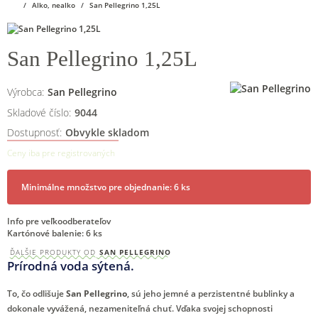
Alko, nealko
San Pellegrino 1,25L
San Pellegrino 1,25L
Výrobca:
San Pellegrino
Skladové číslo:
9044
Dostupnosť:
Obvykle skladom
Ceny iba pre registrovaných
Minimálne množstvo pre objednanie: 6 ks
Info pre veľkoodberateľov
Kartónové balenie: 6 ks
ĎALŠIE PRODUKTY OD
SAN PELLEGRINO
Prírodná voda sýtená.
To, čo odlišuje
San Pellegrino
, sú jeho jemné a perzistentné bublinky a
dokonale vyvážená, nezameniteľná chuť. Vďaka svojej schopnosti