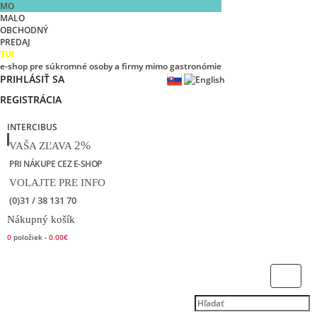
MO
MALO
OBCHODNÝ
PREDAJ
TU!
e-shop pre súkromné osoby a firmy mimo gastronómie
PRIHLÁSIŤ SA
REGISTRÁCIA
INTERCIBUS
2%
VAŠA ZĽAVA
PRI NÁKUPE CEZ E-SHOP
VOLAJTE PRE INFO
(0)31 / 38 131 70
Nákupný košík
0
položiek -
0.00€