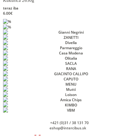
Kukurica 2650g
teraz iba
6.00€
+421 (0)31 / 38 131 70
eshop@intercibus.sk
- -