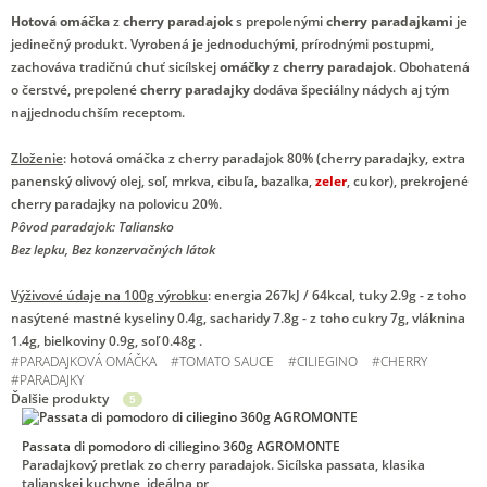
Hotová omáčka
z
cherry paradajok
s prepolenými
cherry paradajkami
je
jedinečný produkt. Vyrobená je jednoduchými, prírodnými postupmi,
zachováva tradičnú chuť sicílskej
omáčky
z
cherry paradajok
. Obohatená
o čerstvé, prepolené
cherry paradajky
dodáva špeciálny nádych aj tým
najjednoduchším receptom.
Zloženie
: hotová omáčka z cherry paradajok 80% (cherry paradajky, extra
panenský olivový olej, soľ, mrkva, cibuľa, bazalka,
zeler
, cukor), prekrojené
cherry paradajky na polovicu 20%.
Pôvod paradajok: Taliansko
Bez lepku, Bez konzervačných látok
Výživové údaje na 100g výrobku
: energia 267kJ / 64kcal, tuky 2.9g - z toho
nasýtené mastné kyseliny 0.4g, sacharidy 7.8g - z toho cukry 7g, vláknina
1.4g, bielkoviny 0.9g, soľ 0.48g .
#
PARADAJKOVÁ OMÁČKA
#
TOMATO SAUCE
#
CILIEGINO
#
CHERRY
#
PARADAJKY
Ďalšie produkty
5
Passata di pomodoro di ciliegino 360g AGROMONTE
Paradajkový pretlak zo cherry paradajok. Sicílska passata, klasika
talianskej kuchyne, ideálna pr