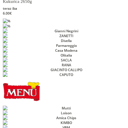
Kukurica 2650g
teraz iba
6.00€