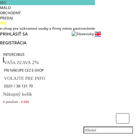
MO
MALO
OBCHODNÝ
PREDAJ
TU!
e-shop pre súkromné osoby a firmy mimo gastronómie
PRIHLÁSIŤ SA
REGISTRÁCIA
INTERCIBUS
2%
VAŠA ZĽAVA
PRI NÁKUPE CEZ E-SHOP
VOLAJTE PRE INFO
(0)31 / 38 131 70
Nákupný košík
0
položiek -
0.00€