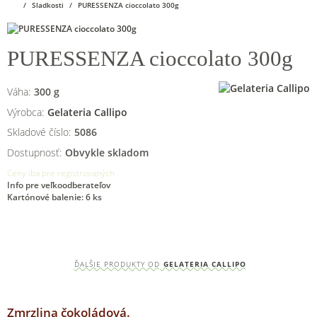
Sladkosti
PURESSENZA cioccolato 300g
PURESSENZA cioccolato 300g
Váha:
300
g
Výrobca:
Gelateria Callipo
Skladové číslo:
5086
Dostupnosť:
Obvykle skladom
Ceny iba pre registrovaných
Info pre veľkoodberateľov
Kartónové balenie: 6 ks
ĎALŠIE PRODUKTY OD
GELATERIA CALLIPO
Zmrzlina čokoládová.