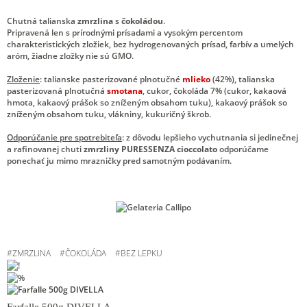
Chutná talianska
zmrzlina
s
čokoládou
.
Pripravená len s prírodnými prísadami a vysokým percentom
charakteristických zložiek, bez hydrogenovaných prísad, farbív a umelých
aróm, žiadne zložky nie sú GMO.
Zloženie
: talianske pasterizované plnotučné
mlieko
(42%), talianska
pasterizovaná plnotučná
smotana
, cukor, čokoláda 7% (cukor, kakaová
hmota, kakaový prášok so zníženým obsahom tuku), kakaový prášok so
zníženým obsahom tuku, vlákniny, kukuričný škrob.
Odporúčanie pre spotrebiteľa
: z dôvodu lepšieho vychutnania si jedinečnej
a rafinovanej chuti
zmrzliny PURESSENZA cioccolato
odporúčame
ponechať ju mimo mrazničky pred samotným podávaním.
#
ZMRZLINA
#
ČOKOLÁDA
#
BEZ LEPKU
Farfalle 500g DIVELLA