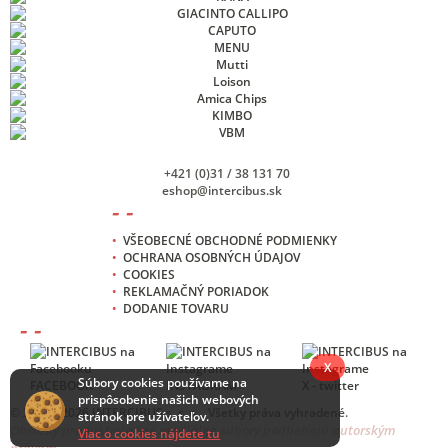
+421 (0)31 / 38 131 70
eshop@intercibus.sk
- -
•
VŠEOBECNÉ OBCHODNÉ PODMIENKY
•
OCHRANA OSOBNÝCH ÚDAJOV
•
COOKIES
•
REKLAMAČNÝ PORIADOK
•
DODANIE TOVARU
- -
X
Súbory cookies používame na
FACEBOOK
INSTAGRAM
X - twitter
prispôsobenie našich webových
© 2013 -
2026 INTERCIBUS s. r. o. , Všetky práva vyhradené.
stránok pre užívateľov.
Obrázky produktov a iné mediálne súbory podliehajú autorským
Viac o cookies nájdete tu
právam.