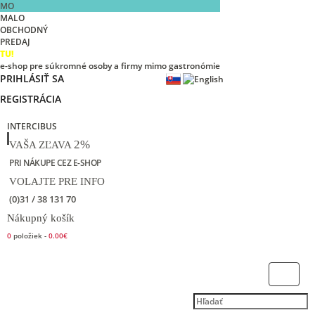
MO
MALO
OBCHODNÝ
PREDAJ
TU!
e-shop pre súkromné osoby a firmy mimo gastronómie
PRIHLÁSIŤ SA
REGISTRÁCIA
INTERCIBUS
2%
VAŠA ZĽAVA
PRI NÁKUPE CEZ E-SHOP
VOLAJTE PRE INFO
(0)31 / 38 131 70
Nákupný košík
0
položiek -
0.00€