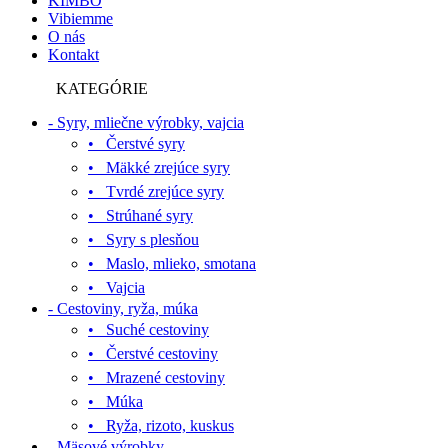
KIMBO
Vibiemme
O nás
Kontakt
KATEGÓRIE
- Syry, mliečne výrobky, vajcia
• Čerstvé syry
• Mäkké zrejúce syry
• Tvrdé zrejúce syry
• Strúhané syry
• Syry s plesňou
• Maslo, mlieko, smotana
• Vajcia
- Cestoviny, ryža, múka
• Suché cestoviny
• Čerstvé cestoviny
• Mrazené cestoviny
• Múka
• Ryža, rizoto, kuskus
- Mäsové výrobky