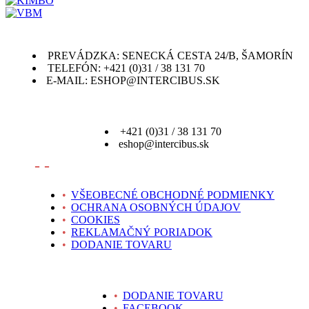
PREVÁDZKA: SENECKÁ CESTA 24/B, ŠAMORÍN
TELEFÓN: +421 (0)31 / 38 131 70
E-MAIL: ESHOP@INTERCIBUS.SK
+421 (0)31 / 38 131 70
eshop@intercibus.sk
- -
•
VŠEOBECNÉ OBCHODNÉ PODMIENKY
•
OCHRANA OSOBNÝCH ÚDAJOV
•
COOKIES
•
REKLAMAČNÝ PORIADOK
•
DODANIE TOVARU
•
DODANIE TOVARU
•
FACEBOOK