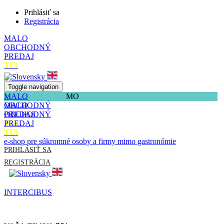
Prihlásiť sa
Registrácia
MALO
OBCHODNÝ
PREDAJ
TU!
Toggle navigation
MALO
MO
OBCHODNÝ
MALO
PREDAJ
OBCHODNÝ
TU!
PREDAJ
TU!
e-shop pre súkromné osoby a firmy mimo gastronómie
PRIHLÁSIŤ SA
REGISTRÁCIA
INTERCIBUS