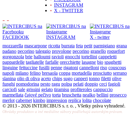
•
INSTAGRAM
•
X - TWITTER
- -
FACEBOOK
INSTAGRAM
X - twitter
mozzarella
mascarpone
ricotta
burrata
feta
petit
parmigiano
grana
padano
pecorino
taleggio
provolone
pecorino
granello
roquefort
gorgonzola
brie
halloumi
ravioli
gnocchi
tortellini
cappeletti
pappardelle
tagliatelle
farfalle
orecchiette
lasagne
bio
spaghetti
linguine
fettuccine
fusilli
penne
rigatoni
cannelloni
riso
couscous
napoli
milano
felino
bresaola
coppa
mortadella
prosciutto
serrano
slanina
olio di oliva
aceto
chips
sugo
capperi
tonno
filetti
olive
funghi
pomodorina
pesto
ragu
polpa
pelati
doppio
ceci
fagioli
carciofi
sale
grissini
gelato
tiramisu
profiteroles
cappuccio
marmellata
čajové pečivo
torta
bruschetta
nealko
bellini
prosecco
merlot
cabernet
kimbo
impression
replica
lolita
chocolate
© 2013 -
2026 INTERCIBUS s. r. o. , Všetky práva vyhradené.
Obrázky produktov a iné mediálne súbory podliehajú autorským právam.