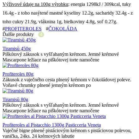
Výživové údaje na 100g výrobku
: energia 1298kJ / 309kcal, tuky
16.4g - z toho nasýtené mastné kyseliny 12.2g, sacharidy 32.4g - z
toho cukry 21.9g, vláknina 1g, bielkoviny 4.8g, soľ 0.27g.
#
PROFITEROLES
#
ČOKOLÁDA
Ďalšie produkty
4
Tiramisù 450g
Piškótový zákusok s vyšľahaným krémom. Jemné krémové
Mascarpone ležiace na piškótovej torte namočene
Profiteroles 80g
Zákusok z vaječného cesta plnený krémom v čokoládovej poleve.
Voňavé chrumky plnené jemným krémom po
Tiramisù 80g
Piškótový zákusok s vyšľahaným krémom. Jemné krémové
Mascarpone ležiace na piškótovej torte namočene
Profiteroles al Pistacchio 1300g Pasticceria Veneta
Vaječné bigne plnené pistáciovým krémom s pistáciovou polevou,
vanička, 24ks. 24 krémových labutie