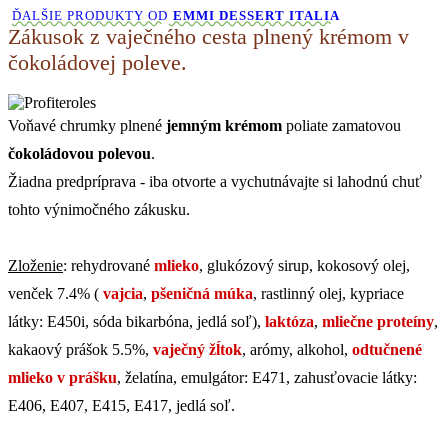
ĎALŠIE PRODUKTY OD
EMMI DESSERT ITALIA
Zákusok z vaječného cesta plnený krémom v
čokoládovej poleve.
Voňavé chrumky plnené
jemným krémom
poliate zamatovou
čokoládovou polevou
.
Žiadna predpríprava - iba otvorte a vychutnávajte si lahodnú chuť
tohto výnimočného zákusku.
Zloženie
: rehydrované
mlieko
, glukózový sirup, kokosový olej,
venček 7.4% (
vajcia
,
pšeničná múka
, rastlinný olej, kypriace
látky: E450i, sóda bikarbóna, jedlá soľ),
laktóza
,
mliečne proteíny
,
kakaový prášok 5.5%,
vaječný žĺtok
, arómy, alkohol,
odtučnené
mlieko v prášku
, želatína, emulgátor: E471, zahusťovacie látky:
E406, E407, E415, E417, jedlá soľ.