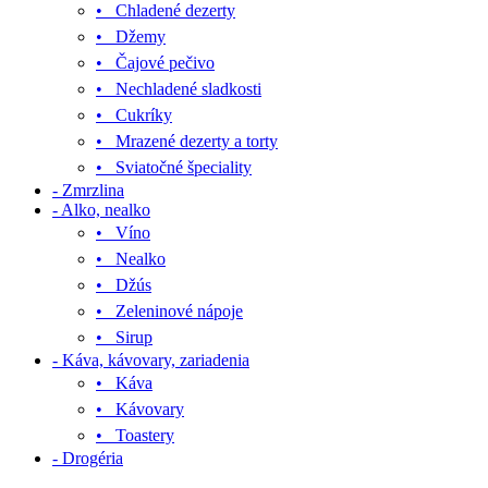
• Chladené dezerty
• Džemy
• Čajové pečivo
• Nechladené sladkosti
• Cukríky
• Mrazené dezerty a torty
• Sviatočné špeciality
- Zmrzlina
- Alko, nealko
• Víno
• Nealko
• Džús
• Zeleninové nápoje
• Sirup
- Káva, kávovary, zariadenia
• Káva
• Kávovary
• Toastery
- Drogéria