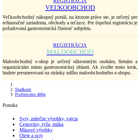
REGISTRÁCIA
VEĽKOOBCHOD
Veľkoobchodný nákupný portál, na ktorom práve ste, je určený pre
reštauračné zariadenia, obchody a reťazce. Pre úspešnú registráciu je
požadovaná gastronomická činnosť subjektu.
REGISTRÁCIA
MALOOBCHOD
Maloobchodný e-shop je určený súkromným osobám, firmám a
organizáciám mimo gastronomickej oblasti. Ak zvolíte tento krok,
budete presmerovaní na stránky nášho maloobchodného e-shopu.
Sladkosti
Profiteroles 400g
Ponuka
Syry, mliečne výrobky, vajcia
Cestoviny, ryža, múka
Mäsové výrobky
Oleje a octy