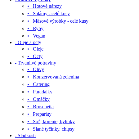
• Hotové nárezy
• Salámy - celé kusy
• Mäsové výrobky - celé kusy
• Ryby
• Vegan
- Oleje a octy
• Oleje
• Octy
- Trvanlivé potraviny
• Olivy
• Konzervovaná zelenina
• Catering
• Paradajky
• Omáčky
• Bruschetta
• Preparáty
• Soľ, korenie, bylinky
• Slané tyčinky, chipsy
- Sladkosti