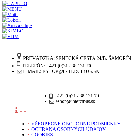
PREVÁDZKA: SENECKÁ CESTA 24/B, ŠAMORÍN
TELEFÓN: +421 (0)31 / 38 131 70
E-MAIL: ESHOP@INTERCIBUS.SK
+421 (0)31 / 38 131 70
eshop@intercibus.sk
- -
•
VŠEOBECNÉ OBCHODNÉ PODMIENKY
•
OCHRANA OSOBNÝCH ÚDAJOV
•
COOKIES