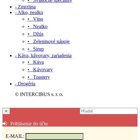
• Sviatočné špeciality
- Zmrzlina
- Alko, nealko
• Víno
• Nealko
• Džús
• Zeleninové nápoje
• Sirup
- Káva, kávovary, zariadenia
• Káva
• Kávovary
• Toastery
- Drogéria
© INTERCIBUS s. r. o.
×
Prihlásenie do účtu
E-MAIL: