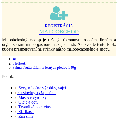
REGISTRÁCIA
MALOOBCHOD
Maloobchodný e-shop je určený súkromným osobám, firmám a
organizáciám mimo gastronomickej oblasti. Ak zvolíte tento krok,
budete presmerovaní na stránky nášho maloobchodného e-shopu.
Sladkosti
Prima Frutta Džem z lesných plodov 340g
Ponuka
Syry, mliečne výrobky, vajcia
Cestoviny, ryža, múka
Mäsové výrobky
Oleje a octy
Trvanlivé potraviny
Sladkosti
Zmrzlina