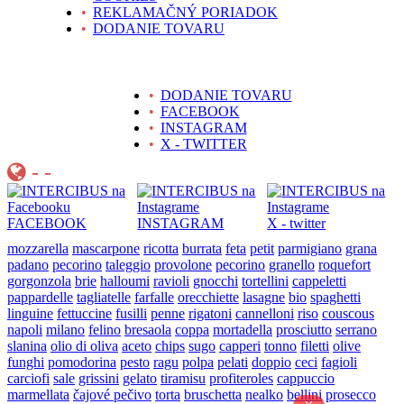
•
REKLAMAČNÝ PORIADOK
•
DODANIE TOVARU
•
DODANIE TOVARU
•
FACEBOOK
•
INSTAGRAM
•
X - TWITTER
- -
FACEBOOK
INSTAGRAM
X - twitter
mozzarella
mascarpone
ricotta
burrata
feta
petit
parmigiano
grana
padano
pecorino
taleggio
provolone
pecorino
granello
roquefort
gorgonzola
brie
halloumi
ravioli
gnocchi
tortellini
cappeletti
pappardelle
tagliatelle
farfalle
orecchiette
lasagne
bio
spaghetti
linguine
fettuccine
fusilli
penne
rigatoni
cannelloni
riso
couscous
napoli
milano
felino
bresaola
coppa
mortadella
prosciutto
serrano
slanina
olio di oliva
aceto
chips
sugo
capperi
tonno
filetti
olive
funghi
pomodorina
pesto
ragu
polpa
pelati
doppio
ceci
fagioli
carciofi
sale
grissini
gelato
tiramisu
profiteroles
cappuccio
marmellata
čajové pečivo
torta
bruschetta
nealko
bellini
prosecco