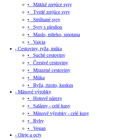
• Mäkké zrejúce syry
• Tvrdé zrejúce syry
• Strúhané syry
• Syry s plesňou
• Maslo, mlieko, smotana
• Vajcia
- Cestoviny, ryža, múka
• Suché cestoviny
• Čerstvé cestoviny
• Mrazené cestoviny
• Múka
• Ryža, rizoto, kuskus
- Mäsové výrobky
• Hotové nárezy
• Salámy - celé kusy
• Mäsové výrobky - celé kusy
• Ryby
• Vegan
- Oleje a octy