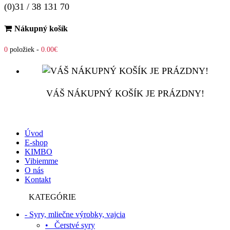
(0)31 / 38 131 70
Nákupný košík
0
položiek -
0.00€
VÁŠ NÁKUPNÝ KOŠÍK JE PRÁZDNY!
Úvod
E-shop
KIMBO
Vibiemme
O nás
Kontakt
KATEGÓRIE
- Syry, mliečne výrobky, vajcia
• Čerstvé syry