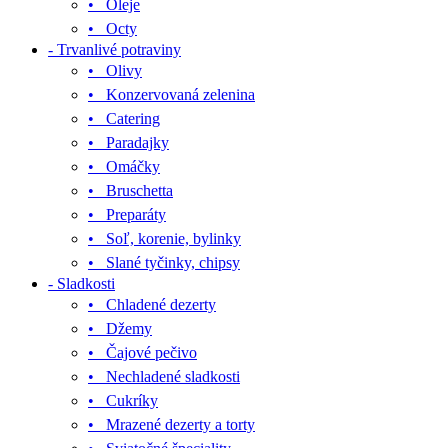
• Oleje
• Octy
- Trvanlivé potraviny
• Olivy
• Konzervovaná zelenina
• Catering
• Paradajky
• Omáčky
• Bruschetta
• Preparáty
• Soľ, korenie, bylinky
• Slané tyčinky, chipsy
- Sladkosti
• Chladené dezerty
• Džemy
• Čajové pečivo
• Nechladené sladkosti
• Cukríky
• Mrazené dezerty a torty