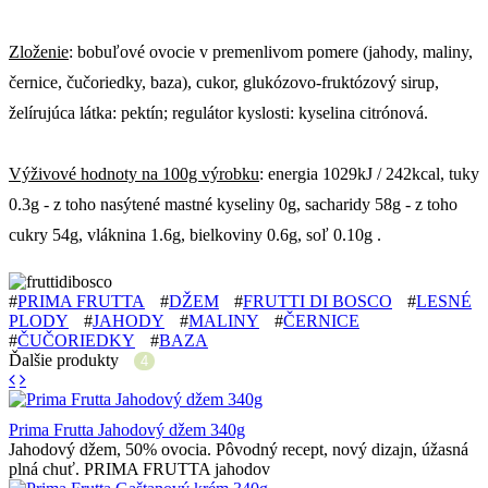
Zloženie
: bobuľové ovocie v premenlivom pomere (jahody, maliny,
černice, čučoriedky, baza), cukor, glukózovo-fruktózový sirup,
želírujúca látka: pektín; regulátor kyslosti: kyselina citrónová.
Výživové hodnoty na 100g výrobku
: energia 1029kJ / 242kcal, tuky
0.3g - z toho nasýtené mastné kyseliny 0g, sacharidy 58g - z toho
cukry 54g, vláknina 1.6g, bielkoviny 0.6g, soľ 0.10g .
#
PRIMA FRUTTA
#
DŽEM
#
FRUTTI DI BOSCO
#
LESNÉ
PLODY
#
JAHODY
#
MALINY
#
ČERNICE
#
ČUČORIEDKY
#
BAZA
Ďalšie produkty
4
Prima Frutta Jahodový džem 340g
Jahodový džem, 50% ovocia. Pôvodný recept, nový dizajn, úžasná
plná chuť. PRIMA FRUTTA jahodov