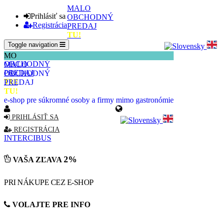
MALO
Prihlásiť sa
OBCHODNÝ
Registrácia
PREDAJ
TU!
Toggle navigation
MALO
MO
OBCHODNÝ
MALO
PREDAJ
OBCHODNÝ
TU!
PREDAJ
TU!
e-shop pre súkromné osoby a firmy mimo gastronómie
PRIHLÁSIŤ SA
REGISTRÁCIA
INTERCIBUS
2%
VAŠA ZĽAVA
PRI NÁKUPE CEZ E-SHOP
VOLAJTE PRE INFO