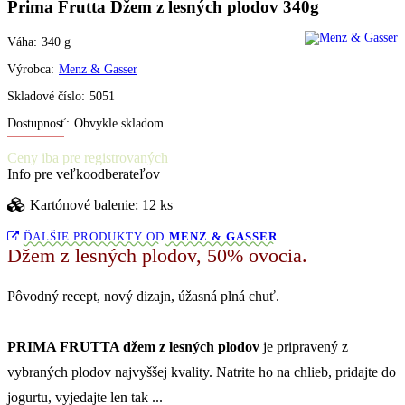
Prima Frutta Džem z lesných plodov 340g
Váha:
340
g
Výrobca:
Menz & Gasser
Skladové číslo:
5051
Dostupnosť:
Obvykle skladom
Ceny iba pre registrovaných
Info pre veľkoodberateľov
Kartónové balenie: 12 ks
ĎALŠIE PRODUKTY OD
MENZ & GASSER
Džem z lesných plodov, 50% ovocia.
Pôvodný recept, nový dizajn, úžasná plná chuť.
PRIMA FRUTTA džem z lesných plodov
je pripravený z
vybraných plodov najvyššej kvality. Natrite ho na chlieb, pridajte do
jogurtu, vyjedajte len tak ...