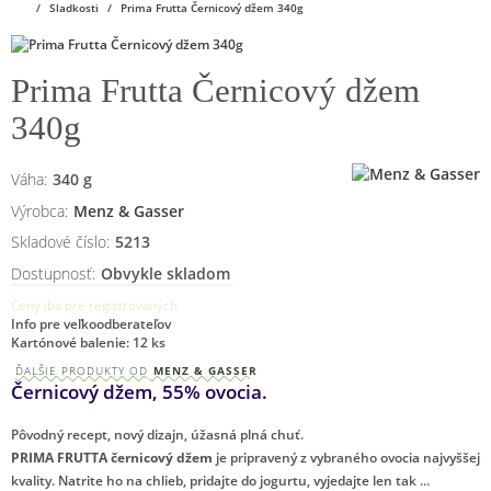
Sladkosti
Prima Frutta Černicový džem 340g
Prima Frutta Černicový džem
340g
Váha:
340
g
Výrobca:
Menz & Gasser
Skladové číslo:
5213
Dostupnosť:
Obvykle skladom
Ceny iba pre registrovaných
Info pre veľkoodberateľov
Kartónové balenie: 12 ks
ĎALŠIE PRODUKTY OD
MENZ & GASSER
Černicový džem, 55% ovocia.
Pôvodný recept, nový dizajn, úžasná plná chuť.
PRIMA FRUTTA černicový džem
je pripravený z vybraného ovocia najvyššej
kvality. Natrite ho na chlieb, pridajte do jogurtu, vyjedajte len tak ...