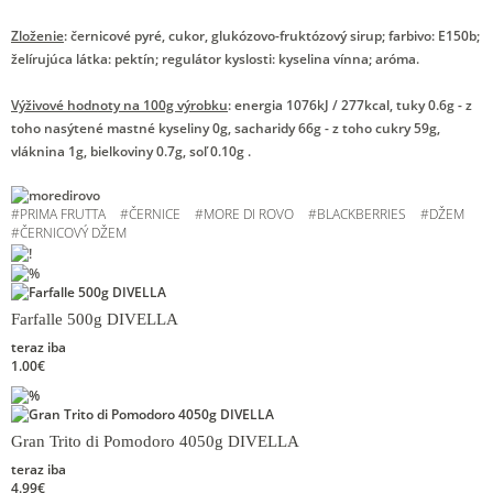
Zloženie
: černicové pyré, cukor, glukózovo-fruktózový sirup; farbivo: E150b;
želírujúca látka: pektín; regulátor kyslosti: kyselina vínna; aróma.
Výživové hodnoty na 100g výrobku
: energia 1076kJ / 277kcal, tuky 0.6g - z
toho nasýtené mastné kyseliny 0g, sacharidy 66g - z toho cukry 59g,
vláknina 1g, bielkoviny 0.7g, soľ 0.10g .
#
PRIMA FRUTTA
#
ČERNICE
#
MORE DI ROVO
#
BLACKBERRIES
#
DŽEM
#
ČERNICOVÝ DŽEM
Farfalle 500g DIVELLA
teraz iba
1.00€
Gran Trito di Pomodoro 4050g DIVELLA
teraz iba
4.99€