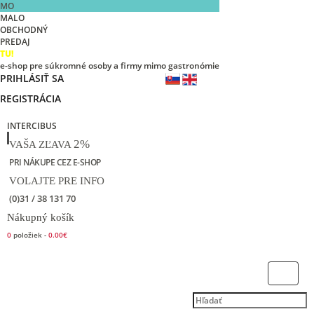
MO
MALO
OBCHODNÝ
PREDAJ
TU!
e-shop pre súkromné osoby a firmy mimo gastronómie
PRIHLÁSIŤ SA
REGISTRÁCIA
INTERCIBUS
2%
VAŠA ZĽAVA
PRI NÁKUPE CEZ E-SHOP
VOLAJTE PRE INFO
(0)31 / 38 131 70
Nákupný košík
0
položiek -
0.00€