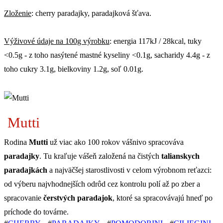
Zloženie
: cherry paradajky, paradajková šťava.
Výživové údaje na 100g výrobku
: energia 117kJ / 28kcal, tuky
<0.5g - z toho nasýtené mastné kyseliny <0.1g, sacharidy 4.4g - z
toho cukry 3.1g, bielkoviny 1.2g, soľ 0.01g.
Mutti
Rodina
Mutti
už viac ako 100 rokov vášnivo spracováva
paradajky
. Tu kraľuje vášeň založená na čistých
talianskych
paradajkách
a najväčšej starostlivosti v celom výrobnom reťazci:
od výberu najvhodnejších odrôd cez kontrolu polí až po zber a
spracovanie
čerstvých paradajok
, ktoré sa spracovávajú hneď po
príchode do továrne.