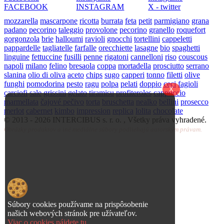
FACEBOOK
INSTAGRAM
X - twitter
mozzarella
mascarpone
ricotta
burrata
feta
petit
parmigiano
grana
padano
pecorino
taleggio
provolone
pecorino
granello
roquefort
gorgonzola
brie
halloumi
ravioli
gnocchi
tortellini
cappeletti
pappardelle
tagliatelle
farfalle
orecchiette
lasagne
bio
spaghetti
linguine
fettuccine
fusilli
penne
rigatoni
cannelloni
riso
couscous
napoli
milano
felino
bresaola
coppa
mortadella
prosciutto
serrano
slanina
olio di oliva
aceto
chips
sugo
capperi
tonno
filetti
olive
funghi
pomodorina
pesto
ragu
polpa
pelati
doppio
ceci
fagioli
X
carciofi
sale
grissini
gelato
tiramisu
profiteroles
cappuccio
marmellata
čajové pečivo
torta
bruschetta
nealko
bellini
prosecco
merlot
cabernet
kimbo
impression
replica
lolita
chocolate
© 2013 -
2026 INTERCIBUS s. r. o. , Všetky práva vyhradené.
Obrázky produktov a iné mediálne súbory podliehajú autorským právam.
Súbory cookies používame na prispôsobenie
našich webových stránok pre užívateľov.
Viac o cookies nájdete tu