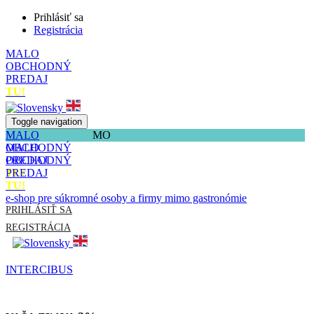
Prihlásiť sa
Registrácia
MALO
OBCHODNÝ
PREDAJ
TU!
Toggle navigation
MALO
MO
OBCHODNÝ
MALO
PREDAJ
OBCHODNÝ
TU!
PREDAJ
TU!
e-shop pre súkromné osoby a firmy mimo gastronómie
PRIHLÁSIŤ SA
REGISTRÁCIA
INTERCIBUS