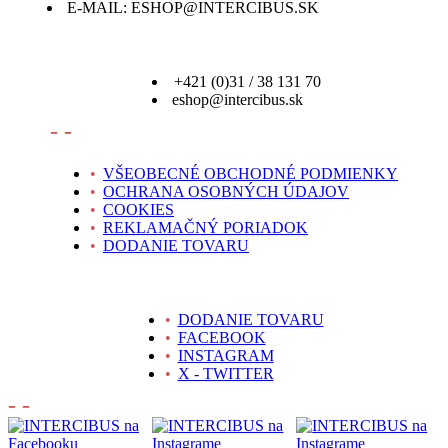
E-MAIL: ESHOP@INTERCIBUS.SK
+421 (0)31 / 38 131 70
eshop@intercibus.sk
- -
•
VŠEOBECNÉ OBCHODNÉ PODMIENKY
•
OCHRANA OSOBNÝCH ÚDAJOV
•
COOKIES
•
REKLAMAČNÝ PORIADOK
•
DODANIE TOVARU
•
DODANIE TOVARU
•
FACEBOOK
•
INSTAGRAM
•
X - TWITTER
- -