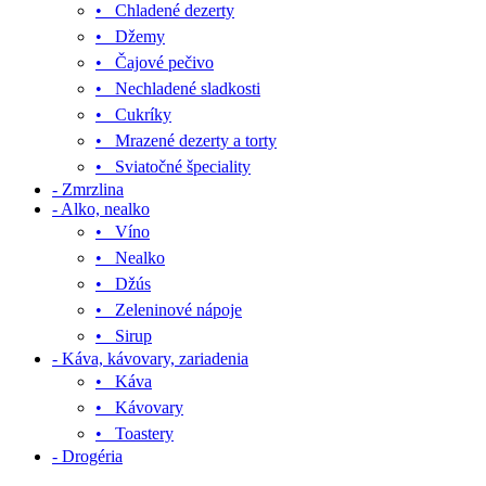
• Chladené dezerty
• Džemy
• Čajové pečivo
• Nechladené sladkosti
• Cukríky
• Mrazené dezerty a torty
• Sviatočné špeciality
- Zmrzlina
- Alko, nealko
• Víno
• Nealko
• Džús
• Zeleninové nápoje
• Sirup
- Káva, kávovary, zariadenia
• Káva
• Kávovary
• Toastery
- Drogéria