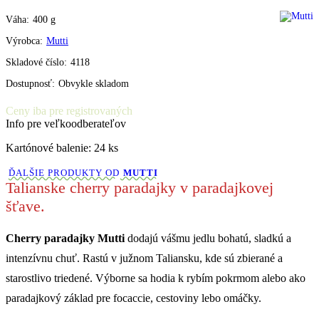
Váha:
400
g
Výrobca:
Mutti
Skladové číslo:
4118
Dostupnosť:
Obvykle skladom
Ceny iba pre registrovaných
Info pre veľkoodberateľov
Kartónové balenie: 24 ks
ĎALŠIE PRODUKTY OD
MUTTI
Talianske cherry paradajky v paradajkovej
šťave.
Cherry paradajky Mutti
dodajú vášmu jedlu bohatú, sladkú a
intenzívnu chuť. Rastú v južnom Taliansku, kde sú zbierané a
starostlivo triedené. Výborne sa hodia k rybím pokrmom alebo ako
paradajkový základ pre focaccie, cestoviny lebo omáčky.