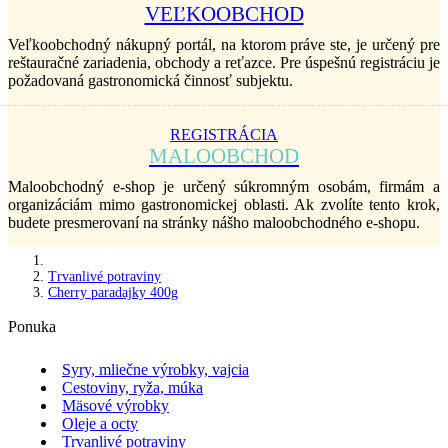
VEĽKOOBCHOD
Veľkoobchodný nákupný portál, na ktorom práve ste, je určený pre
reštauračné zariadenia, obchody a reťazce. Pre úspešnú registráciu je
požadovaná gastronomická činnosť subjektu.
REGISTRÁCIA
MALOOBCHOD
Maloobchodný e-shop je určený súkromným osobám, firmám a
organizáciám mimo gastronomickej oblasti. Ak zvolíte tento krok,
budete presmerovaní na stránky nášho maloobchodného e-shopu.
Trvanlivé potraviny
Cherry paradajky 400g
Ponuka
Syry, mliečne výrobky, vajcia
Cestoviny, ryža, múka
Mäsové výrobky
Oleje a octy
Trvanlivé potraviny