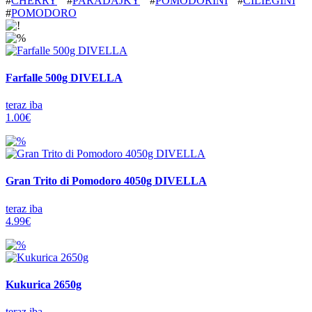
#
CHERRY
#
PARADAJKY
#
POMODORINI
#
CILIEGINI
#
POMODORO
Farfalle 500g DIVELLA
teraz iba
1.00€
Gran Trito di Pomodoro 4050g DIVELLA
teraz iba
4.99€
Kukurica 2650g
teraz iba