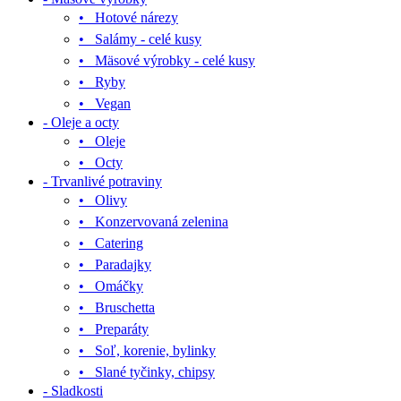
• Hotové nárezy
• Salámy - celé kusy
• Mäsové výrobky - celé kusy
• Ryby
• Vegan
- Oleje a octy
• Oleje
• Octy
- Trvanlivé potraviny
• Olivy
• Konzervovaná zelenina
• Catering
• Paradajky
• Omáčky
• Bruschetta
• Preparáty
• Soľ, korenie, bylinky
• Slané tyčinky, chipsy
- Sladkosti