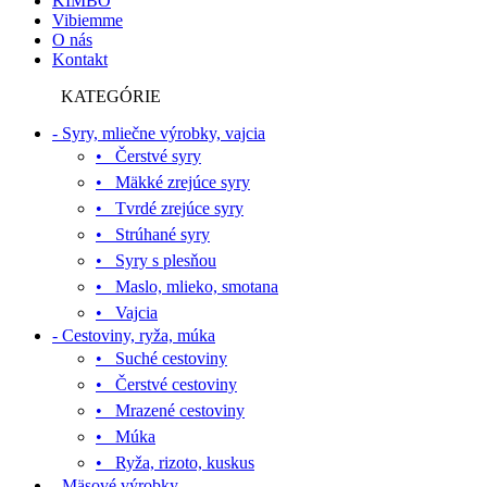
KIMBO
Vibiemme
O nás
Kontakt
KATEGÓRIE
- Syry, mliečne výrobky, vajcia
• Čerstvé syry
• Mäkké zrejúce syry
• Tvrdé zrejúce syry
• Strúhané syry
• Syry s plesňou
• Maslo, mlieko, smotana
• Vajcia
- Cestoviny, ryža, múka
• Suché cestoviny
• Čerstvé cestoviny
• Mrazené cestoviny
• Múka
• Ryža, rizoto, kuskus
- Mäsové výrobky