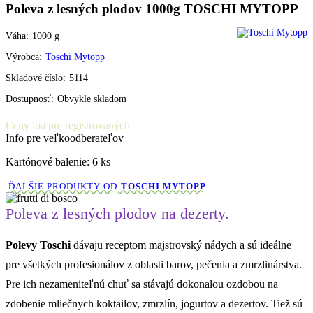
Poleva z lesných plodov 1000g TOSCHI MYTOPP
Váha:
1000
g
Výrobca:
Toschi Mytopp
Skladové číslo:
5114
Dostupnosť:
Obvykle skladom
Ceny iba pre registrovaných
Info pre veľkoodberateľov
Kartónové balenie: 6 ks
ĎALŠIE PRODUKTY OD
TOSCHI MYTOPP
Poleva z lesných plodov na dezerty.
Polevy
Toschi
dávaju receptom majstrovský nádych a sú ideálne
pre všetkých profesionálov z oblasti barov, pečenia a zmrzlinárstva.
Pre ich nezameniteľnú chuť sa stávajú dokonalou ozdobou na
zdobenie mliečnych koktailov, zmrzlín, jogurtov a dezertov. Tiež sú