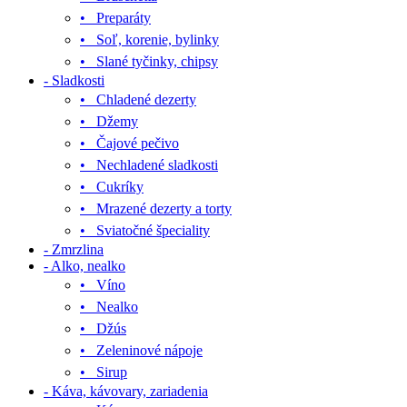
• Preparáty
• Soľ, korenie, bylinky
• Slané tyčinky, chipsy
- Sladkosti
• Chladené dezerty
• Džemy
• Čajové pečivo
• Nechladené sladkosti
• Cukríky
• Mrazené dezerty a torty
• Sviatočné špeciality
- Zmrzlina
- Alko, nealko
• Víno
• Nealko
• Džús
• Zeleninové nápoje
• Sirup
- Káva, kávovary, zariadenia