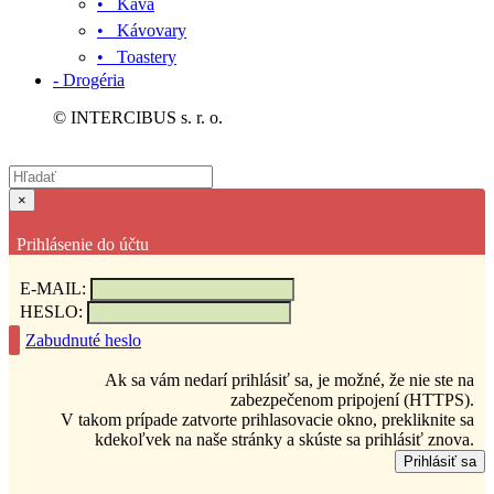
• Káva
• Kávovary
• Toastery
- Drogéria
© INTERCIBUS s. r. o.
×
Prihlásenie do účtu
E-MAIL:
HESLO:
Zabudnuté heslo
Ak sa vám nedarí prihlásiť sa, je možné, že nie ste na
zabezpečenom pripojení (HTTPS).
V takom prípade zatvorte prihlasovacie okno, prekliknite sa
kdekoľvek na naše stránky a skúste sa prihlásiť znova.
Prihlásiť sa