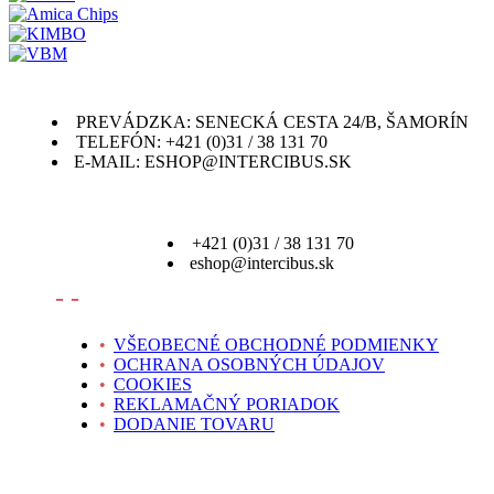
PREVÁDZKA: SENECKÁ CESTA 24/B, ŠAMORÍN
TELEFÓN: +421 (0)31 / 38 131 70
E-MAIL: ESHOP@INTERCIBUS.SK
+421 (0)31 / 38 131 70
eshop@intercibus.sk
- -
•
VŠEOBECNÉ OBCHODNÉ PODMIENKY
•
OCHRANA OSOBNÝCH ÚDAJOV
•
COOKIES
•
REKLAMAČNÝ PORIADOK
•
DODANIE TOVARU