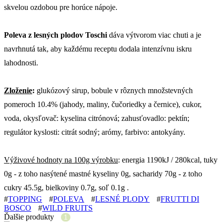
skvelou ozdobou pre horúce nápoje.
Poleva z lesných plodov
Toschi
dáva výtvorom viac chuti a je
navrhnutá tak, aby každému receptu dodala intenzívnu iskru
lahodnosti.
Zloženie
:
glukózový sirup, bobule v rôznych množstevných
pomeroch 10.4% (jahody, maliny, čučoriedky a černice), cukor,
voda, okysľovač: kyselina citrónová; zahusťovadlo: pektín;
regulátor kyslosti: citrát sodný; arómy, farbivo: antokyány.
Výživové hodnoty na 100g výrobku
: energia 1190kJ / 280kcal, tuky
0g - z toho nasýtené mastné kyseliny 0g, sacharidy 70g - z toho
cukry 45.5g, bielkoviny 0.7g, soľ 0.1g .
#
TOPPING
#
POLEVA
#
LESNÉ PLODY
#
FRUTTI DI
BOSCO
#
WILD FRUITS
Ďalšie produkty
1