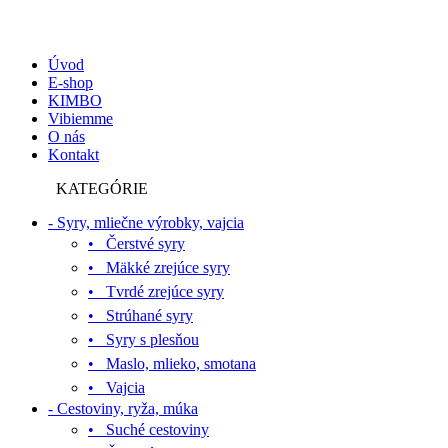
Úvod
E-shop
KIMBO
Vibiemme
O nás
Kontakt
KATEGÓRIE
- Syry, mliečne výrobky, vajcia
• Čerstvé syry
• Mäkké zrejúce syry
• Tvrdé zrejúce syry
• Strúhané syry
• Syry s plesňou
• Maslo, mlieko, smotana
• Vajcia
- Cestoviny, ryža, múka
• Suché cestoviny