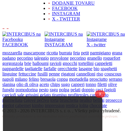
•
DODANIE TOVARU
•
FACEBOOK
•
INSTAGRAM
•
X - TWITTER
- -
FACEBOOK
INSTAGRAM
X - twitter
mozzarella
mascarpone
ricotta
burrata
feta
petit
parmigiano
grana
padano
pecorino
taleggio
provolone
pecorino
granello
roquefort
gorgonzola
brie
halloumi
ravioli
gnocchi
tortellini
cappeletti
pappardelle
tagliatelle
farfalle
orecchiette
lasagne
bio
spaghetti
linguine
fettuccine
fusilli
penne
rigatoni
cannelloni
riso
couscous
napoli
milano
felino
bresaola
coppa
mortadella
prosciutto
serrano
slanina
olio di oliva
aceto
chips
sugo
capperi
tonno
filetti
olive
funghi
pomodorina
pesto
ragu
polpa
pelati
doppio
ceci
fagioli
X
carciofi
sale
grissini
gelato
tiramisu
profiteroles
cappuccio
marmellata
čajové pečivo
torta
bruschetta
nealko
bellini
prosecco
merlot
cabernet
kimbo
impression
replica
lolita
chocolate
© 2013 -
2026 INTERCIBUS s. r. o. , Všetky práva vyhradené.
Obrázky produktov a iné mediálne súbory podliehajú autorským právam.