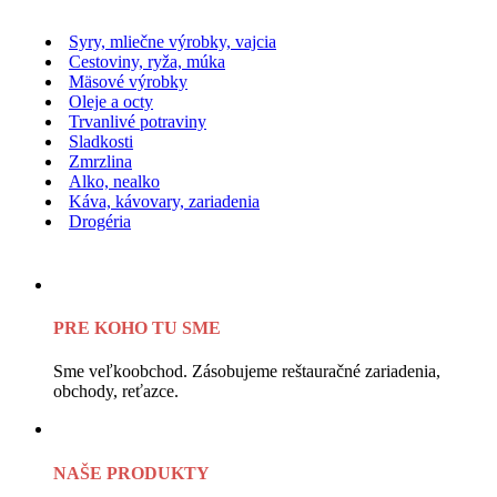
Syry, mliečne výrobky, vajcia
Cestoviny, ryža, múka
Mäsové výrobky
Oleje a octy
Trvanlivé potraviny
Sladkosti
Zmrzlina
Alko, nealko
Káva, kávovary, zariadenia
Drogéria
PRE KOHO TU SME
Sme veľkoobchod. Zásobujeme reštauračné zariadenia,
obchody, reťazce.
NAŠE PRODUKTY