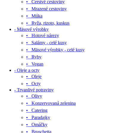
• Čerstvé cestoviny
• Mrazené cestoviny
• Múka
• Ryža, rizoto, kuskus
- Mäsové výrobky
• Hotové nárezy
• Salámy - celé kusy
• Mäsové výrobky - celé kusy
• Ryby
• Vegan
- Oleje a octy
• Oleje
• Octy
- Trvanlivé potraviny
• Olivy
• Konzervovaná zelenina
• Catering
• Paradajky
• Omáčky
• Bruschetta