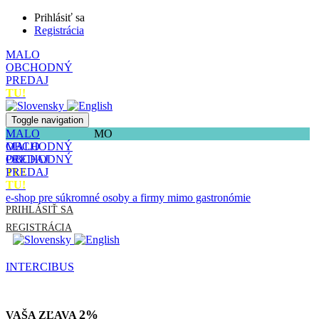
Prihlásiť sa
Registrácia
MALO
OBCHODNÝ
PREDAJ
TU!
Toggle navigation
MALO
MO
OBCHODNÝ
MALO
PREDAJ
OBCHODNÝ
TU!
PREDAJ
TU!
e-shop pre súkromné osoby a firmy mimo gastronómie
PRIHLÁSIŤ SA
REGISTRÁCIA
INTERCIBUS
2%
VAŠA ZĽAVA