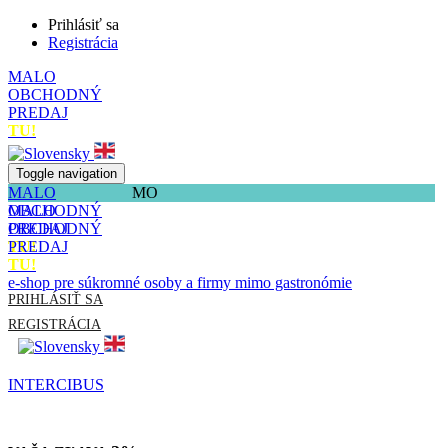
Prihlásiť sa
Registrácia
MALO
OBCHODNÝ
PREDAJ
TU!
Toggle navigation
MALO
MO
OBCHODNÝ
MALO
PREDAJ
OBCHODNÝ
TU!
PREDAJ
TU!
e-shop pre súkromné osoby a firmy mimo gastronómie
PRIHLÁSIŤ SA
REGISTRÁCIA
INTERCIBUS