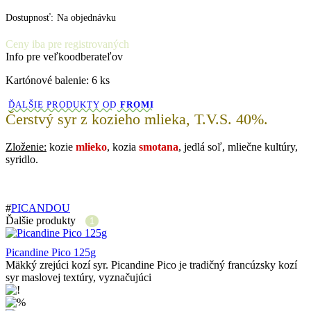
Dostupnosť:
Na objednávku
Ceny iba pre registrovaných
Info pre veľkoodberateľov
Kartónové balenie: 6 ks
ĎALŠIE PRODUKTY OD
FROMI
Čerstvý syr z kozieho mlieka, T.V.S. 40%.
Zloženie:
kozie
mlieko
, kozia
smotana
, jedlá soľ, mliečne kultúry,
syridlo.
#
PICANDOU
Ďalšie produkty
1
Picandine Pico 125g
Mäkký zrejúci kozí syr. Picandine Pico je tradičný francúzsky kozí
syr maslovej textúry, vyznačujúci