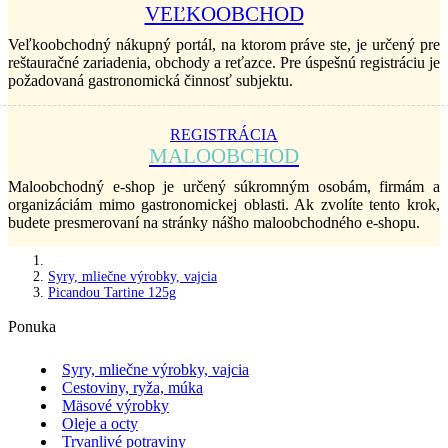
VEĽKOOBCHOD
Veľkoobchodný nákupný portál, na ktorom práve ste, je určený pre
reštauračné zariadenia, obchody a reťazce. Pre úspešnú registráciu je
požadovaná gastronomická činnosť subjektu.
REGISTRÁCIA
MALOOBCHOD
Maloobchodný e-shop je určený súkromným osobám, firmám a
organizáciám mimo gastronomickej oblasti. Ak zvolíte tento krok,
budete presmerovaní na stránky nášho maloobchodného e-shopu.
Syry, mliečne výrobky, vajcia
Picandou Tartine 125g
Ponuka
Syry, mliečne výrobky, vajcia
Cestoviny, ryža, múka
Mäsové výrobky
Oleje a octy
Trvanlivé potraviny