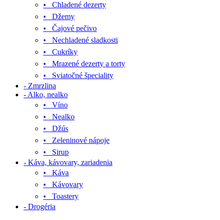
• Chladené dezerty
• Džemy
• Čajové pečivo
• Nechladené sladkosti
• Cukríky
• Mrazené dezerty a torty
• Sviatočné špeciality
- Zmrzlina
- Alko, nealko
• Víno
• Nealko
• Džús
• Zeleninové nápoje
• Sirup
- Káva, kávovary, zariadenia
• Káva
• Kávovary
• Toastery
- Drogéria