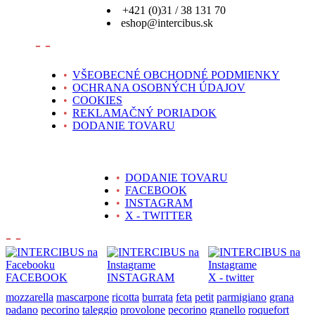
+421 (0)31 / 38 131 70
eshop@intercibus.sk
- -
•
VŠEOBECNÉ OBCHODNÉ PODMIENKY
•
OCHRANA OSOBNÝCH ÚDAJOV
•
COOKIES
•
REKLAMAČNÝ PORIADOK
•
DODANIE TOVARU
•
DODANIE TOVARU
•
FACEBOOK
•
INSTAGRAM
•
X - TWITTER
- -
FACEBOOK
INSTAGRAM
X - twitter
mozzarella
mascarpone
ricotta
burrata
feta
petit
parmigiano
grana
padano
pecorino
taleggio
provolone
pecorino
granello
roquefort