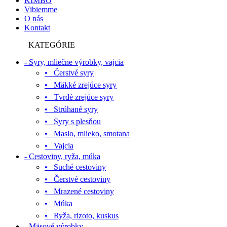
KIMBO
Vibiemme
O nás
Kontakt
KATEGÓRIE
- Syry, mliečne výrobky, vajcia
• Čerstvé syry
• Mäkké zrejúce syry
• Tvrdé zrejúce syry
• Strúhané syry
• Syry s plesňou
• Maslo, mlieko, smotana
• Vajcia
- Cestoviny, ryža, múka
• Suché cestoviny
• Čerstvé cestoviny
• Mrazené cestoviny
• Múka
• Ryža, rizoto, kuskus
- Mäsové výrobky