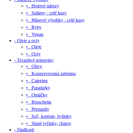
• Hotové nárezy
• Salámy - celé kusy
• Mäsové výrobky - celé kusy
• Ryby
• Vegan
- Oleje a octy
• Oleje
• Octy
- Trvanlivé potraviny
• Olivy
• Konzervovaná zelenina
• Catering
• Paradajky
• Omáčky
• Bruschetta
• Preparáty
• Soľ, korenie, bylinky
• Slané tyčinky, chipsy
- Sladkosti