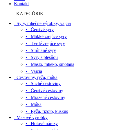
Kontakt
KATEGÓRIE
- Syry, mliečne výrobky, vajcia
• Čerstvé syry
• Mäkké zrejúce syry
• Tvrdé zrejúce syry
• Strúhané syry
• Syry s plesňou
• Maslo, mlieko, smotana
• Vajcia
- Cestoviny, ryža, múka
• Suché cestoviny
• Čerstvé cestoviny
• Mrazené cestoviny
• Múka
• Ryža, rizoto, kuskus
- Mäsové výrobky
• Hotové nárezy