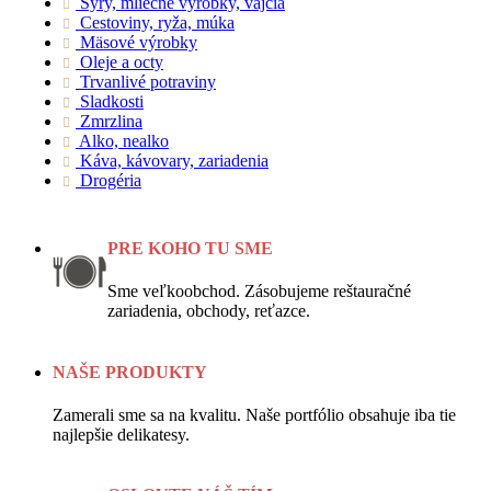
Syry, mliečne výrobky, vajcia
Cestoviny, ryža, múka
Mäsové výrobky
Oleje a octy
Trvanlivé potraviny
Sladkosti
Zmrzlina
Alko, nealko
Káva, kávovary, zariadenia
Drogéria
PRE KOHO TU SME
Sme veľkoobchod. Zásobujeme reštauračné
zariadenia, obchody, reťazce.
NAŠE PRODUKTY
Zamerali sme sa na kvalitu. Naše portfólio obsahuje iba tie
najlepšie delikatesy.