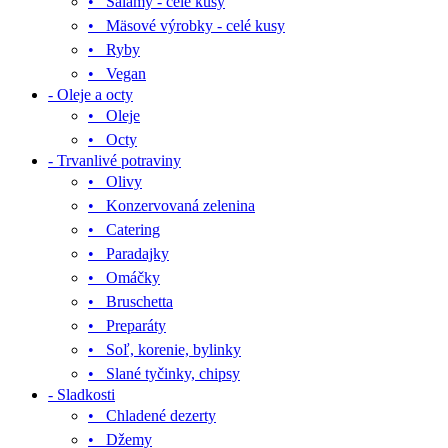
• Salámy - celé kusy
• Mäsové výrobky - celé kusy
• Ryby
• Vegan
- Oleje a octy
• Oleje
• Octy
- Trvanlivé potraviny
• Olivy
• Konzervovaná zelenina
• Catering
• Paradajky
• Omáčky
• Bruschetta
• Preparáty
• Soľ, korenie, bylinky
• Slané tyčinky, chipsy
- Sladkosti
• Chladené dezerty
• Džemy