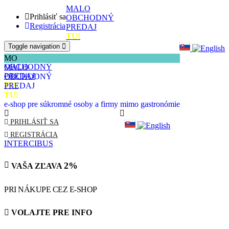
MALO
Prihlásiť sa
OBCHODNÝ
Registrácia
PREDAJ
TU!
Toggle navigation
MALO
MO
OBCHODNÝ
MALO
PREDAJ
OBCHODNÝ
TU!
PREDAJ
TU!
e-shop pre súkromné osoby a firmy mimo gastronómie
PRIHLÁSIŤ SA
REGISTRÁCIA
INTERCIBUS
2%
VAŠA ZĽAVA
PRI NÁKUPE CEZ E-SHOP
VOLAJTE PRE INFO