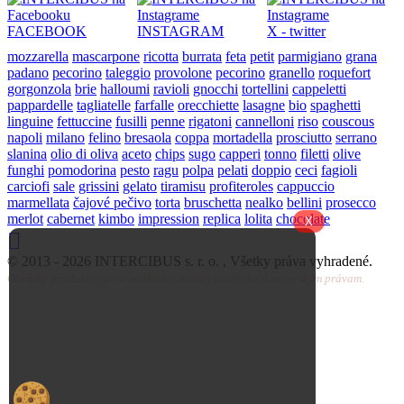
FACEBOOK
INSTAGRAM
X - twitter
mozzarella
mascarpone
ricotta
burrata
feta
petit
parmigiano
grana
padano
pecorino
taleggio
provolone
pecorino
granello
roquefort
gorgonzola
brie
halloumi
ravioli
gnocchi
tortellini
cappeletti
pappardelle
tagliatelle
farfalle
orecchiette
lasagne
bio
spaghetti
linguine
fettuccine
fusilli
penne
rigatoni
cannelloni
riso
couscous
napoli
milano
felino
bresaola
coppa
mortadella
prosciutto
serrano
slanina
olio di oliva
aceto
chips
sugo
capperi
tonno
filetti
olive
funghi
pomodorina
pesto
ragu
polpa
pelati
doppio
ceci
fagioli
carciofi
sale
grissini
gelato
tiramisu
profiteroles
cappuccio
marmellata
čajové pečivo
torta
bruschetta
nealko
bellini
prosecco
merlot
cabernet
kimbo
impression
replica
lolita
chocolate
X
© 2013 -
2026 INTERCIBUS s. r. o. , Všetky práva vyhradené.
Obrázky produktov a iné mediálne súbory podliehajú autorským právam.