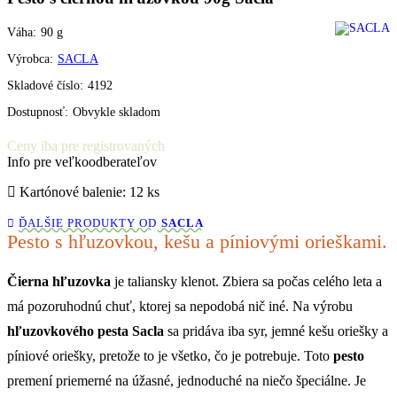
Váha:
90
g
Výrobca:
SACLA
Skladové číslo:
4192
Dostupnosť:
Obvykle skladom
Ceny iba pre registrovaných
Info pre veľkoodberateľov
Kartónové balenie: 12 ks
ĎALŠIE PRODUKTY OD
SACLA
Pesto s hľuzovkou, kešu a píniovými orieškami.
Čierna hľuzovka
je taliansky klenot. Zbiera sa počas celého leta a
má pozoruhodnú chuť, ktorej sa nepodobá nič iné. Na výrobu
hľuzovkového pesta Sacla
sa pridáva iba syr, jemné kešu oriešky a
píniové oriešky, pretože to je všetko, čo je potrebuje. Toto
pesto
premení priemerné na úžasné, jednoduché na niečo špeciálne. Je