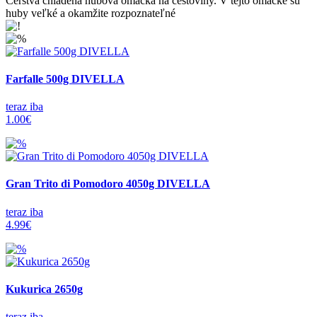
Čerstvá chladená hubová omáčka na cestoviny. V tejto omáčke sú
huby veľké a okamžite rozpoznateľné
Farfalle 500g DIVELLA
teraz iba
1.00€
Gran Trito di Pomodoro 4050g DIVELLA
teraz iba
4.99€
Kukurica 2650g
teraz iba