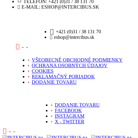
TELEFÓN: +421 (0)31 / 38 131 70
E-MAIL: ESHOP@INTERCIBUS.SK
+421 (0)31 / 38 131 70
eshop@intercibus.sk
- -
•
VŠEOBECNÉ OBCHODNÉ PODMIENKY
•
OCHRANA OSOBNÝCH ÚDAJOV
•
COOKIES
•
REKLAMAČNÝ PORIADOK
•
DODANIE TOVARU
•
DODANIE TOVARU
•
FACEBOOK
•
INSTAGRAM
•
X - TWITTER
- -