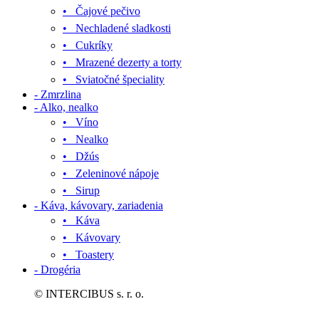
• Čajové pečivo
• Nechladené sladkosti
• Cukríky
• Mrazené dezerty a torty
• Sviatočné špeciality
- Zmrzlina
- Alko, nealko
• Víno
• Nealko
• Džús
• Zeleninové nápoje
• Sirup
- Káva, kávovary, zariadenia
• Káva
• Kávovary
• Toastery
- Drogéria
© INTERCIBUS s. r. o.