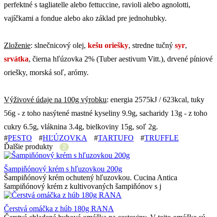
perfektné s tagliatelle alebo fettuccine, ravioli alebo agnolotti,
vajíčkami a fondue alebo ako základ pre jednohubky.
Zloženie
: slnečnicový olej,
kešu oriešky
, stredne tučný
syr
,
srvátka
, čierna hľúzovka 2% (Tuber aestivum Vitt.), drvené píniové
oriešky, morská soľ, arómy.
Výživové údaje na 100g výrobku
: energia 2575kJ / 623kcal, tuky
56g - z toho nasýtené mastné kyseliny 9.9g, sacharidy 13g - z toho
cukry 6.5g, vláknina 3.4g, bielkoviny 15g, soľ 2g.
#
PESTO
#
HĽÚZOVKA
#
TARTUFO
#
TRUFFLE
Ďalšie produkty
2
Šampiňónový krém s hľuzovkou 200g
Šampiňónový krém ochutený hľuzovkou. Cucina Antica
šampiňónový krém z kultivovaných šampiňónov s j
Čerstvá omáčka z húb 180g RANA