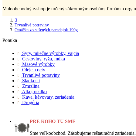
Maloobchodný e-shop je určený súkromným osobám, firmám a organiz
Trvanlivé potraviny
Omáčka zo sušených paradajok 190g
Ponuka
Syry, mliečne výrobky, vajcia
Cestoviny, ryža, múka
Mäsové výrobky
Oleje a octy
Trvanlivé potraviny
Sladkosti
Zmrzlina
Alko, nealko
Káva, kávovary, zariadenia
Drogéria
PRE KOHO TU SME
Sme veľkoobchod. Zásobujeme reštauračné zariadenia,