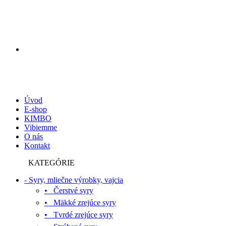
Úvod
E-shop
KIMBO
Vibiemme
O nás
Kontakt
KATEGÓRIE
- Syry, mliečne výrobky, vajcia
• Čerstvé syry
• Mäkké zrejúce syry
• Tvrdé zrejúce syry