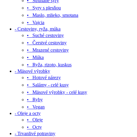
• Strúhané syry
• Syry s plesňou
• Maslo, mlieko, smotana
• Vajcia
- Cestoviny, ryža, múka
• Suché cestoviny
• Čerstvé cestoviny
• Mrazené cestoviny
• Múka
• Ryža, rizoto, kuskus
- Mäsové výrobky
• Hotové nárezy
• Salámy - celé kusy
• Mäsové výrobky - celé kusy
• Ryby
• Vegan
- Oleje a octy
• Oleje
• Octy
- Trvanlivé potraviny