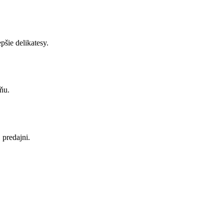
pšie delikatesy.
ňu.
 predajni.