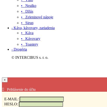
• Nealko
• Džús
• Zeleninové nápoje
• Sirup
- Káva, kávovary, zariadenia
• Káva
• Kávovary
• Toastery
- Drogéria
© INTERCIBUS s. r. o.
×
Prihlásenie do účtu
E-MAIL:
HESLO: