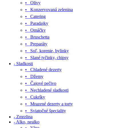
• Olivy
• Konzervovaná zelenina
• Catering
• Paradajky
• Omáčky
• Bruschetta
• Preparáty
• Soľ, korenie, bylinky
• Slané tyčinky, chipsy
- Sladkosti
• Chladené dezerty
• Džemy
• Čajové pečivo
• Nechladené sladkosti
• Cukríky
• Mrazené dezerty a torty
• Sviatočné špeciality
- Zmrzlina
- Alko, nealko
• Víno