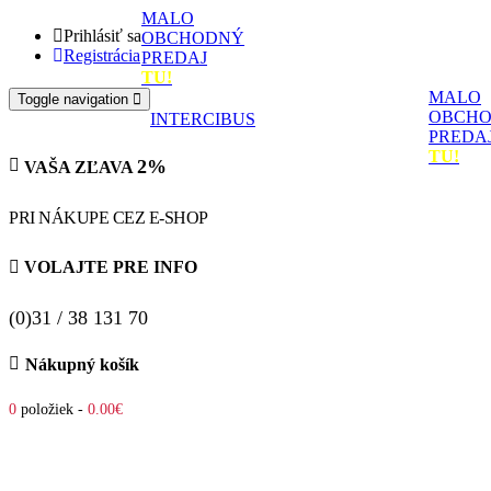
MALO
Prihlásiť sa
OBCHODNÝ
Registrácia
PREDAJ
TU!
MALO
Toggle navigation
OBCH
INTERCIBUS
PREDA
TU!
2%
VAŠA ZĽAVA
PRI NÁKUPE CEZ E-SHOP
VOLAJTE PRE INFO
(0)31 / 38 131 70
Nákupný košík
0
položiek -
0.00€