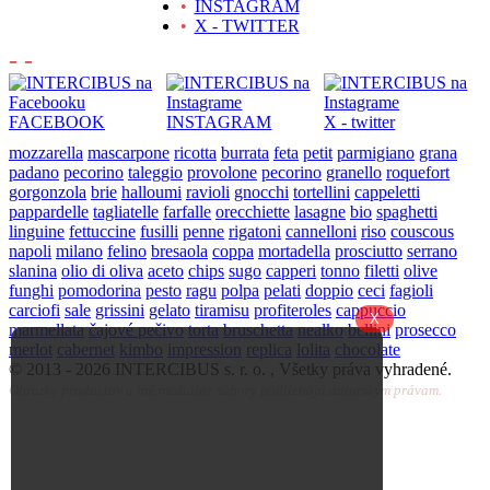
•
INSTAGRAM
•
X - TWITTER
- -
FACEBOOK
INSTAGRAM
X - twitter
mozzarella
mascarpone
ricotta
burrata
feta
petit
parmigiano
grana
padano
pecorino
taleggio
provolone
pecorino
granello
roquefort
gorgonzola
brie
halloumi
ravioli
gnocchi
tortellini
cappeletti
pappardelle
tagliatelle
farfalle
orecchiette
lasagne
bio
spaghetti
linguine
fettuccine
fusilli
penne
rigatoni
cannelloni
riso
couscous
napoli
milano
felino
bresaola
coppa
mortadella
prosciutto
serrano
slanina
olio di oliva
aceto
chips
sugo
capperi
tonno
filetti
olive
funghi
pomodorina
pesto
ragu
polpa
pelati
doppio
ceci
fagioli
carciofi
sale
grissini
gelato
tiramisu
profiteroles
cappuccio
X
marmellata
čajové pečivo
torta
bruschetta
nealko
bellini
prosecco
merlot
cabernet
kimbo
impression
replica
lolita
chocolate
© 2013 -
2026 INTERCIBUS s. r. o. , Všetky práva vyhradené.
Obrázky produktov a iné mediálne súbory podliehajú autorským právam.