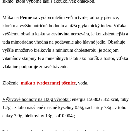
šikmo, ktorá výborne ladí s akoukoľvek omáčkou.
Múka na
Penne
sa vyrába mletím veľmi tvrdej odrody pšenice,
ktorá ma vyššiu nutričnú hodnotu a nižší glykemický index. Vďaka
vyššiemu obsahu lepku sa
cestovina
nerozvára, je konzistentnejšia a
teda mimoriadne vhodná na podávanie ako hlavné jedlo. Obsahuje
vyššie množstvo bielkovín a minimum cholesterolu, je zdrojom
vitamínov skupiny B a minerálnych látok ako horčík a fosfor, vďaka
vláknine podporuje zdravé trávenie.
Zloženie
:
múka z tvrdozrnnej pšenice
, voda.
Výživové hodnoty na 100g výrobku
: energia 1508kJ / 355kcal, tuky
1.7g - z toho nasýtené mastné kyseliny 0.9g, sacharidy 73g - z toho
cukry 3.9g, bielkoviny 13g, soľ 0.004g .