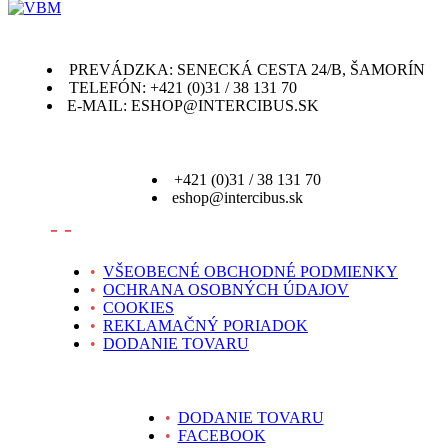
PREVÁDZKA: SENECKÁ CESTA 24/B, ŠAMORÍN
TELEFÓN: +421 (0)31 / 38 131 70
E-MAIL: ESHOP@INTERCIBUS.SK
+421 (0)31 / 38 131 70
eshop@intercibus.sk
- -
•
VŠEOBECNÉ OBCHODNÉ PODMIENKY
•
OCHRANA OSOBNÝCH ÚDAJOV
•
COOKIES
•
REKLAMAČNÝ PORIADOK
•
DODANIE TOVARU
•
DODANIE TOVARU
•
FACEBOOK