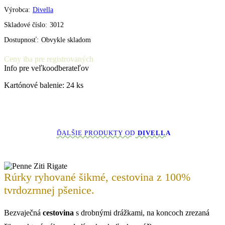
Výrobca:
Divella
Skladové číslo:
3012
Dostupnosť:
Obvykle skladom
Ceny iba pre registrovaných
Info pre veľkoodberateľov
Kartónové balenie: 24 ks
ĎALŠIE PRODUKTY OD
DIVELLA
Rúrky ryhované šikmé, cestovina z 100%
tvrdozrnnej pšenice.
Bezvaječná
cestovina
s drobnými drážkami, na koncoch zrezaná