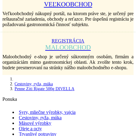
VEĽKOOBCHOD
Veľkoobchodný nákupný portál, na ktorom práve ste, je určený pre
reštauračné zariadenia, obchody a reťazce. Pre úspešnú registráciu je
požadovaná gastronomická činnosť subjektu.
REGISTRÁCIA
MALOOBCHOD
Maloobchodný e-shop je určený súkromným osobám, firmám a
organizáciám mimo gastronomickej oblasti. Ak zvolíte tento krok,
budete presmerovaní na stránky nášho maloobchodného e-shopu.
Cestoviny, ryža, múka
Penne Ziti Rigate 500g DIVELLA
Ponuka
Syry, mliečne výrobky, vajcia
Cestoviny, ryža, múka
Mäsové výrobky
Oleje a octy
Trvanlivé potraviny