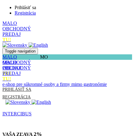
Prihlásiť sa
Registrácia
MALO
OBCHODNÝ
PREDAJ
TU!
Toggle navigation
MALO
MO
OBCHODNÝ
MALO
PREDAJ
OBCHODNÝ
TU!
PREDAJ
TU!
e-shop pre súkromné osoby a firmy mimo gastronómie
PRIHLÁSIŤ SA
REGISTRÁCIA
INTERCIBUS
2%
VAŠA ZĽAVA