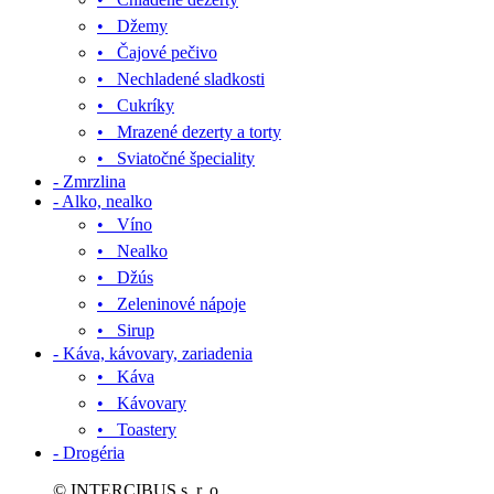
• Džemy
• Čajové pečivo
• Nechladené sladkosti
• Cukríky
• Mrazené dezerty a torty
• Sviatočné špeciality
- Zmrzlina
- Alko, nealko
• Víno
• Nealko
• Džús
• Zeleninové nápoje
• Sirup
- Káva, kávovary, zariadenia
• Káva
• Kávovary
• Toastery
- Drogéria
© INTERCIBUS s. r. o.