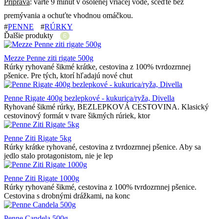
Príprava
: varte 9 minút v osolenej vriacej vode, sceďte bez
premývania a ochuťte vhodnou omáčkou.
#
PENNE
#
RÚRKY
Ďalšie produkty
6
Mezze Penne ziti rigate 500g
Rúrky ryhované šikmé krátke, cestovina z 100% tvrdozrnnej
pšenice. Pre tých, ktorí hľadajú nové chut
Penne Rigate 400g bezlepkové - kukurica/ryža, Divella
Ryhované šikmé rúrky, BEZLEPKOVÁ CESTOVINA. Klasický
cestovinový formát v tvare šikmých rúriek, ktor
Penne Ziti Rigate 5kg
Rúrky krátke ryhované, cestovina z tvrdozrnnej pšenice. Aby sa
jedlo stalo protagonistom, nie je lep
Penne Ziti Rigate 1000g
Rúrky ryhované šikmé, cestovina z 100% tvrdozrnnej pšenice.
Cestovina s drobnými drážkami, na konc
Penne Candela 500g