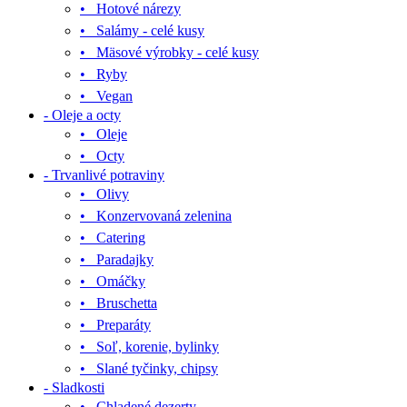
• Hotové nárezy
• Salámy - celé kusy
• Mäsové výrobky - celé kusy
• Ryby
• Vegan
- Oleje a octy
• Oleje
• Octy
- Trvanlivé potraviny
• Olivy
• Konzervovaná zelenina
• Catering
• Paradajky
• Omáčky
• Bruschetta
• Preparáty
• Soľ, korenie, bylinky
• Slané tyčinky, chipsy
- Sladkosti
• Chladené dezerty