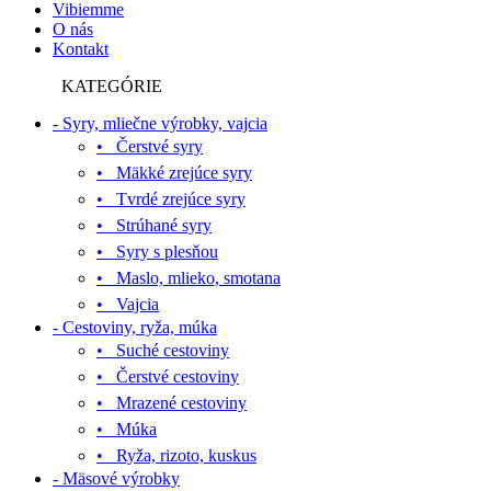
Vibiemme
O nás
Kontakt
KATEGÓRIE
- Syry, mliečne výrobky, vajcia
• Čerstvé syry
• Mäkké zrejúce syry
• Tvrdé zrejúce syry
• Strúhané syry
• Syry s plesňou
• Maslo, mlieko, smotana
• Vajcia
- Cestoviny, ryža, múka
• Suché cestoviny
• Čerstvé cestoviny
• Mrazené cestoviny
• Múka
• Ryža, rizoto, kuskus
- Mäsové výrobky