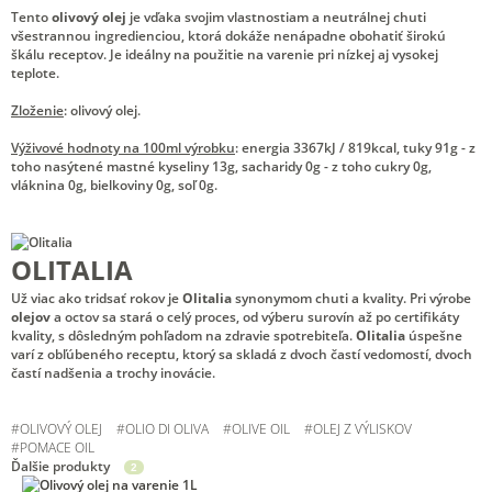
Tento
olivový olej
je vďaka svojim vlastnostiam a neutrálnej chuti
všestrannou ingredienciou, ktorá dokáže nenápadne obohatiť širokú
škálu receptov. Je ideálny na použitie na varenie pri nízkej aj vysokej
teplote.
Zloženie
: olivový olej.
Výživové hodnoty na 100ml výrobku
: energia 3367kJ / 819kcal, tuky 91g - z
toho nasýtené mastné kyseliny 13g, sacharidy 0g - z toho cukry 0g,
vláknina 0g, bielkoviny 0g, soľ 0g.
OLITALIA
Už viac ako tridsať rokov je
Olitalia
synonymom chuti a kvality. Pri výrobe
olejov
a octov sa stará o celý proces, od výberu surovín až po certifikáty
kvality, s dôsledným pohľadom na zdravie spotrebiteľa.
Olitalia
úspešne
varí z obľúbeného receptu, ktorý sa skladá z dvoch častí vedomostí, dvoch
častí nadšenia a trochy inovácie.
#
OLIVOVÝ OLEJ
#
OLIO DI OLIVA
#
OLIVE OIL
#
OLEJ Z VÝLISKOV
#
POMACE OIL
Ďalšie produkty
2