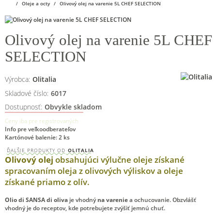
Oleje a octy
Olivový olej na varenie 5L CHEF SELECTION
Olivový olej na varenie 5L CHEF
SELECTION
Výrobca:
Olitalia
Skladové číslo:
6017
Dostupnosť:
Obvykle skladom
Ceny iba pre registrovaných
Info pre veľkoodberateľov
Kartónové balenie: 2 ks
ĎALŠIE PRODUKTY OD
OLITALIA
Olivový olej
obsahujúci výlučne oleje získané
spracovaním oleja z olivových výliskov a oleje
získané priamo z olív.
Olio di SANSA di oliva
je vhodný
na varenie
a ochucovanie. Obzvlášť
vhodný je do receptov, kde potrebujete zvýšiť jemnú chuť.