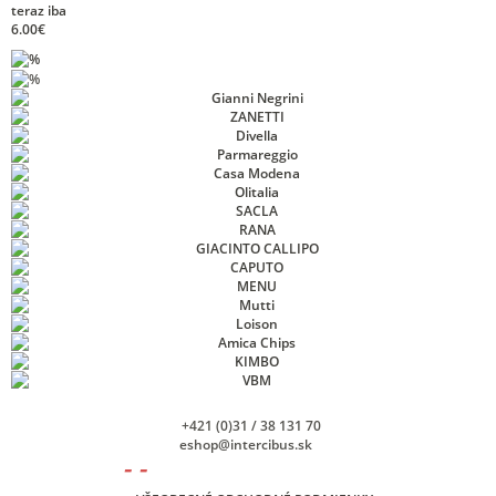
teraz iba
6.00€
+421 (0)31 / 38 131 70
eshop@intercibus.sk
- -