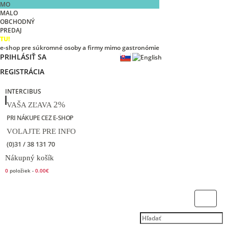
MO
MALO
OBCHODNÝ
PREDAJ
TU!
e-shop pre súkromné osoby a firmy mimo gastronómie
PRIHLÁSIŤ SA
REGISTRÁCIA
INTERCIBUS
2%
VAŠA ZĽAVA
PRI NÁKUPE CEZ E-SHOP
VOLAJTE PRE INFO
(0)31 / 38 131 70
Nákupný košík
0
položiek -
0.00€