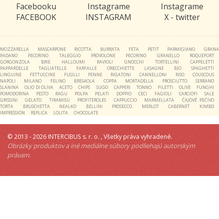
FACEBOOK
INSTAGRAM
X - twitter
MOZZARELLA
MASCARPONE
RICOTTA
BURRATA
FETA
PETIT
PARMIGIANO
GRAN
PADANO
PECORINO
TALEGGIO
PROVOLONE
PECORINO
GRANELLO
ROQUEFORT
GORGONZOLA
BRIE
HALLOUMI
RAVIOLI
GNOCCHI
TORTELLINI
CAPPELETTI
PAPPARDELLE
TAGLIATELLE
FARFALLE
ORECCHIETTE
LASAGNE
BIO
SPAGHETTI
LINGUINE
FETTUCCINE
FUSILLI
PENNE
RIGATONI
CANNELLONI
RISO
COUSCOUS
NAPOLI
MILANO
FELINO
BRESAOLA
COPPA
MORTADELLA
PROSCIUTTO
SERRANO
SLANINA
OLIO DI OLIVA
ACETO
CHIPS
SUGO
CAPPERI
TONNO
FILETTI
OLIVE
FUNGHI
POMODORINA
PESTO
RAGU
POLPA
PELATI
DOPPIO
CECI
FAGIOLI
CARCIOFI
SALE
GRISSINI
GELATO
TIRAMISU
PROFITEROLES
CAPPUCCIO
MARMELLATA
ČAJOVÉ PEČIVO
TORTA
BRUSCHETTA
NEALKO
BELLINI
PROSECCO
MERLOT
CABERNET
KIMBO
IMPRESSION
REPLICA
LOLITA
CHOCOLATE
© 2013 -
2026 INTERCIBUS s. r. o. , Všetky práva vyhradené.
Obrázky produktov a iné mediálne súbory podliehajú autorským
právam.