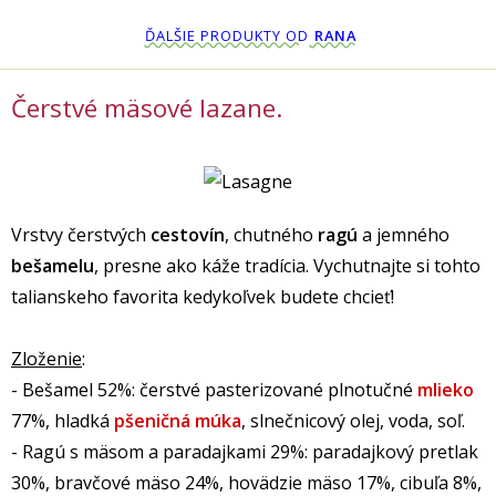
ĎALŠIE PRODUKTY OD
RANA
Čerstvé mäsové lazane.
Vrstvy čerstvých
cestovín
, chutného
ragú
a jemného
bešamelu
, presne ako káže tradícia. Vychutnajte si tohto
talianskeho favorita kedykoľvek budete chcieť!
Zloženie
:
- Bešamel 52%: čerstvé pasterizované plnotučné
mlieko
77%, hladká
pšeničná múka
, slnečnicový olej, voda, soľ.
- Ragú s mäsom a paradajkami 29%: paradajkový pretlak
30%, bravčové mäso 24%, hovädzie mäso 17%, cibuľa 8%,