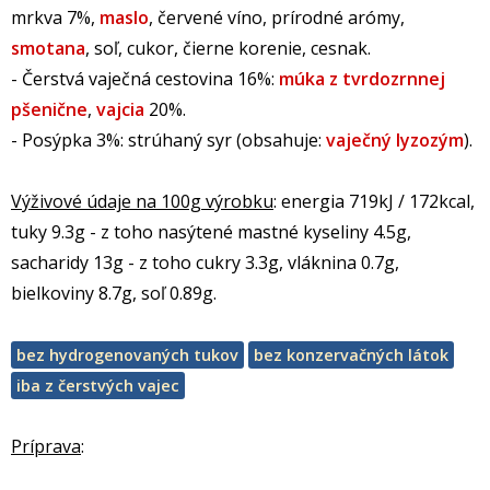
mrkva 7%,
maslo
, červené víno, prírodné arómy,
smotana
, soľ, cukor, čierne korenie, cesnak.
- Čerstvá vaječná cestovina 16%:
múka z tvrdozrnnej
pšenične
,
vajcia
20%.
- Posýpka 3%: strúhaný syr (obsahuje:
vaječný lyzozým
).
Výživové údaje na 100g výrobku
: energia 719kJ / 172kcal,
tuky 9.3g - z toho nasýtené mastné kyseliny 4.5g,
sacharidy 13g - z toho cukry 3.3g, vláknina 0.7g,
bielkoviny 8.7g, soľ 0.89g.
bez hydrogenovaných tukov
bez konzervačných látok
iba z čerstvých vajec
Príprava
: