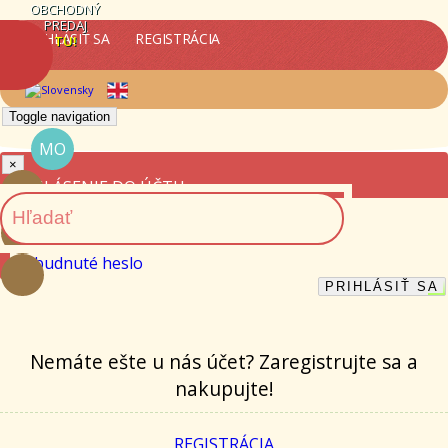
OBCHODNÝ
PREDAJ
PRIHLÁSIŤ SA
REGISTRÁCIA
TU!
Toggle navigation
MO
×
PRIHLÁSENIE DO ÚČTU
E-MAIL:
HESLO:
Zabudnuté heslo
PRIHLÁSIŤ SA
Nemáte ešte u nás účet? Zaregistrujte sa a
nakupujte!
REGISTRÁCIA