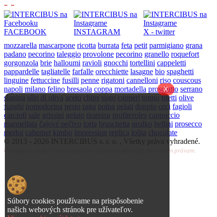
- -
FACEBOOK
INSTAGRAM
X - twitter
mozzarella
mascarpone
ricotta
burrata
feta
petit
parmigiano
grana
padano
pecorino
taleggio
provolone
pecorino
granello
roquefort
gorgonzola
brie
halloumi
ravioli
gnocchi
tortellini
cappeletti
pappardelle
tagliatelle
farfalle
orecchiette
lasagne
bio
spaghetti
linguine
fettuccine
fusilli
penne
rigatoni
cannelloni
riso
couscous
napoli
milano
felino
bresaola
coppa
mortadella
prosciutto
serrano
X
slanina
olio di oliva
aceto
chips
sugo
capperi
tonno
filetti
olive
funghi
pomodorina
pesto
ragu
polpa
pelati
doppio
ceci
fagioli
carciofi
sale
grissini
gelato
tiramisu
profiteroles
cappuccio
marmellata
čajové pečivo
torta
bruschetta
nealko
bellini
prosecco
merlot
cabernet
kimbo
impression
replica
lolita
chocolate
© 2013 -
2026 INTERCIBUS s. r. o. , Všetky práva vyhradené.
Obrázky produktov a iné mediálne súbory podliehajú autorským právam.
Súbory cookies používame na prispôsobenie
našich webových stránok pre užívateľov.