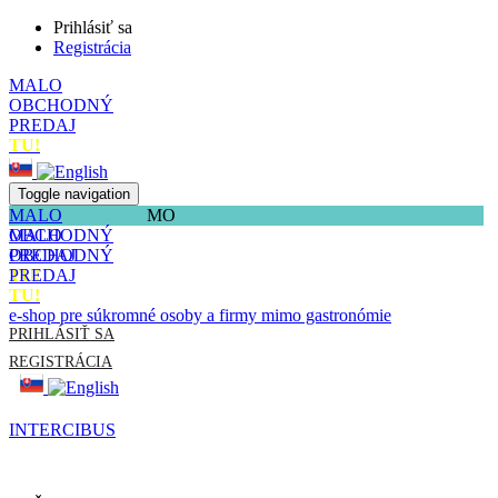
Prihlásiť sa
Registrácia
MALO
OBCHODNÝ
PREDAJ
TU!
Toggle navigation
MALO
MO
OBCHODNÝ
MALO
PREDAJ
OBCHODNÝ
TU!
PREDAJ
TU!
e-shop pre súkromné osoby a firmy mimo gastronómie
PRIHLÁSIŤ SA
REGISTRÁCIA
INTERCIBUS