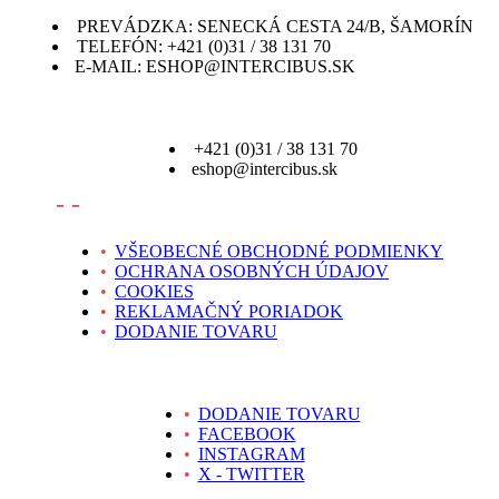
PREVÁDZKA: SENECKÁ CESTA 24/B, ŠAMORÍN
TELEFÓN: +421 (0)31 / 38 131 70
E-MAIL: ESHOP@INTERCIBUS.SK
+421 (0)31 / 38 131 70
eshop@intercibus.sk
- -
•
VŠEOBECNÉ OBCHODNÉ PODMIENKY
•
OCHRANA OSOBNÝCH ÚDAJOV
•
COOKIES
•
REKLAMAČNÝ PORIADOK
•
DODANIE TOVARU
•
DODANIE TOVARU
•
FACEBOOK
•
INSTAGRAM
•
X - TWITTER