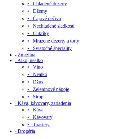
• Chladené dezerty
• Džemy
• Čajové pečivo
• Nechladené sladkosti
• Cukríky
• Mrazené dezerty a torty
• Sviatočné špeciality
- Zmrzlina
- Alko, nealko
• Víno
• Nealko
• Džús
• Zeleninové nápoje
• Sirup
- Káva, kávovary, zariadenia
• Káva
• Kávovary
• Toastery
- Drogéria