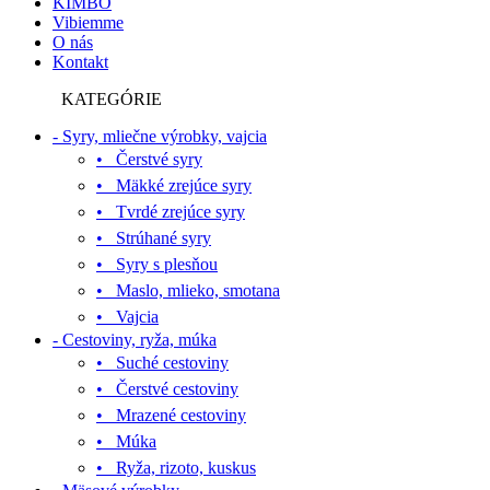
KIMBO
Vibiemme
O nás
Kontakt
KATEGÓRIE
- Syry, mliečne výrobky, vajcia
• Čerstvé syry
• Mäkké zrejúce syry
• Tvrdé zrejúce syry
• Strúhané syry
• Syry s plesňou
• Maslo, mlieko, smotana
• Vajcia
- Cestoviny, ryža, múka
• Suché cestoviny
• Čerstvé cestoviny
• Mrazené cestoviny
• Múka
• Ryža, rizoto, kuskus