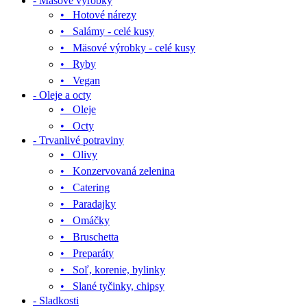
- Mäsové výrobky
• Hotové nárezy
• Salámy - celé kusy
• Mäsové výrobky - celé kusy
• Ryby
• Vegan
- Oleje a octy
• Oleje
• Octy
- Trvanlivé potraviny
• Olivy
• Konzervovaná zelenina
• Catering
• Paradajky
• Omáčky
• Bruschetta
• Preparáty
• Soľ, korenie, bylinky
• Slané tyčinky, chipsy
- Sladkosti