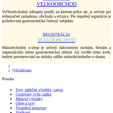
VEĽKOOBCHOD
Veľkoobchodný nákupný portál, na ktorom práve ste, je určený pre
reštauračné zariadenia, obchody a reťazce. Pre úspešnú registráciu je
požadovaná gastronomická činnosť subjektu.
REGISTRÁCIA
MALOOBCHOD
Maloobchodný e-shop je určený súkromným osobám, firmám a
organizáciám mimo gastronomickej oblasti. Ak zvolíte tento krok,
budete presmerovaní na stránky nášho maloobchodného e-shopu.
Vyhľadávanie
Ponuka
Syry, mliečne výrobky, vajcia
Cestoviny, ryža, múka
Mäsové výrobky
Oleje a octy
Trvanlivé potraviny
Sladkosti