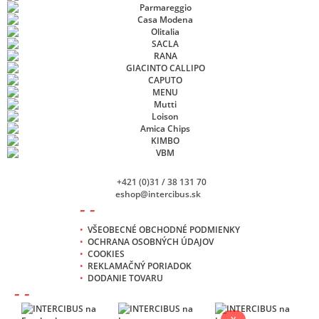
+421 (0)31 / 38 131 70
eshop@intercibus.sk
- -
•
VŠEOBECNÉ OBCHODNÉ PODMIENKY
•
OCHRANA OSOBNÝCH ÚDAJOV
•
COOKIES
•
REKLAMAČNÝ PORIADOK
•
DODANIE TOVARU
- -