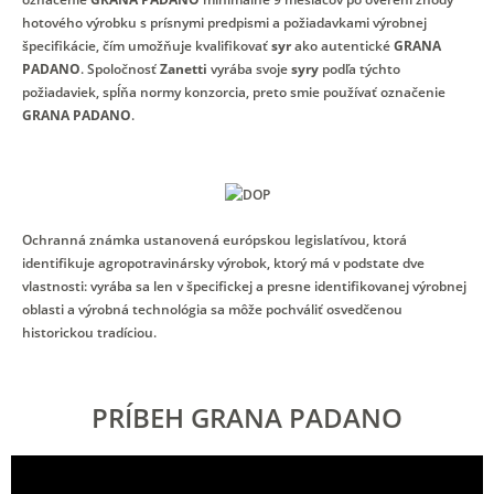
hotového výrobku s prísnymi predpismi a požiadavkami výrobnej
špecifikácie, čím umožňuje kvalifikovať
syr
ako autentické
GRANA
PADANO
. Spoločnosť
Zanetti
vyrába svoje
syry
podľa týchto
požiadaviek, spĺňa normy konzorcia, preto smie používať označenie
GRANA PADANO
.
Ochranná známka ustanovená európskou legislatívou, ktorá
identifikuje agropotravinársky výrobok, ktorý má v podstate dve
vlastnosti: vyrába sa len v špecifickej a presne identifikovanej výrobnej
oblasti a výrobná technológia sa môže pochváliť osvedčenou
historickou tradíciou.
PRÍBEH GRANA PADANO