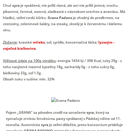
Chuť
syra
je vyvážená, nie príliš slaná, ale ani nie príliš jemná, trochu
pikantná, čerstvá, ovocná, sladkastá s náznakom orechov a ananásu. Má
hladkú, veľmi tvrdú kôrku.
Grana Padano
je vhodný do predkrmov, na
cestoviny, zeleninové šaláty, na steaky, skvelý je k červenému i bielemu
vínu.
Zloženie
: kravské
mlieko
, soľ, syridlo, konzervačná látka:
lyzozým -
vaječná bielkovina
.
Výživové údaje na 100g výrobku
: energia 1654 kJ / 398 Kcal, tuky 29g - z
toho nasýtené mastné kyseliny 18g, sacharidy 0g - z toho cukry 0g,
bielkoviny 33g, soľ 1.5g .
Obsah tuku v sušine: min. 32%
Pojem „GRANA“ sa pôvodne zrodil na označenie
syra
, ktorý sa
vyznačuje zrnitou štruktúrou pasty vyrábanej v Pádskej nížine od 11.
storočia. Autenticita
syra
je veľmi dôležitá, preto konzorcium prideľuje
označenie
GRANA PADANO
minimálne 9 mesiacov po overení zhody