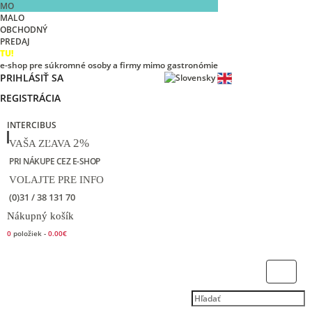
MO
MALO
OBCHODNÝ
PREDAJ
TU!
e-shop pre súkromné osoby a firmy mimo gastronómie
PRIHLÁSIŤ SA
REGISTRÁCIA
INTERCIBUS
2%
VAŠA ZĽAVA
PRI NÁKUPE CEZ E-SHOP
VOLAJTE PRE INFO
(0)31 / 38 131 70
Nákupný košík
0
položiek -
0.00€