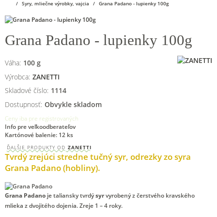
Syry, mliečne výrobky, vajcia
Grana Padano - lupienky 100g
Grana Padano - lupienky 100g
Váha:
100
g
Výrobca:
ZANETTI
Skladové číslo:
1114
Dostupnosť:
Obvykle skladom
Ceny iba pre registrovaných
Info pre veľkoodberateľov
Kartónové balenie: 12 ks
ĎALŠIE PRODUKTY OD
ZANETTI
Tvrdý zrejúci stredne tučný syr, odrezky zo syra
Grana Padano (hobliny).
Grana Padano
je taliansky tvrdý
syr
vyrobený z čerstvého kravského
mlieka z dvojitého dojenia. Zreje 1 – 4 roky.