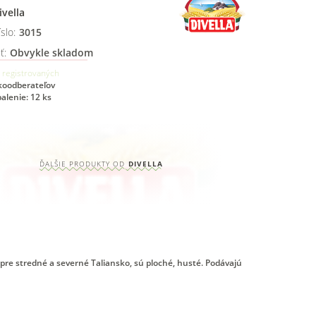
ivella
slo:
3015
ť:
Obvykle skladom
 registrovaných
ľkoodberateľov
alenie: 12 ks
ĎALŠIE PRODUKTY OD
DIVELLA
pre stredné a severné Taliansko, sú ploché, husté. Podávajú