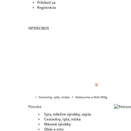
Prihlásiť sa
Registrácia
INTERCIBUS
Úvod
E-shop
KIMBO
Vibiemme
O nás
Cestoviny, ryža, múka
Fettuccine a Nidi 500g
Ponuka
Syry, mliečne výrobky, vajcia
Cestoviny, ryža, múka
Mäsové výrobky
Oleje a octy