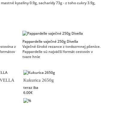
 mastné kyseliny 0.9g, sacharidy 73g - z toho cukry 3.9g,
Pappardelle vaječné 250g Divella
estovina z
Vaječné široké rezance z tvrdozrnnej pšenice.
 formátov
Pappardelle sú najväčší formát cestovín v
tvare hnie
DIVELLA
Kukurica 2650g
teraz iba
6.00€