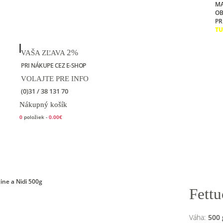
M
O
PR
TU
2%
VAŠA ZĽAVA
PRI NÁKUPE CEZ E-SHOP
VOLAJTE PRE INFO
(0)31 / 38 131 70
Nákupný košík
0
položiek -
0.00€
Kontakt
Fettu
Váha:
500