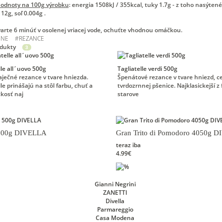
hodnoty na 100g výrobku
: energia 1508kJ / 355kcal, tuky 1.7g - z toho nasýtené
 12g, soľ 0.004g .
 varte 6 minúť v osolenej vriacej vode, ochuťte vhodnou omáčkou.
INE
#
REZANCE
odukty
3
lle all´uovo 500g
Tagliatelle verdi 500g
aječné rezance v tvare hniezda.
Špenátové rezance v tvare hniezd, c
lle prinášajú na stôl farbu, chuť a
tvrdozrnnej pšenice. Najklasickejší z
kosť naj
starove
 500g DIVELLA
Gran Trito di Pomodoro 4050g 
teraz iba
4.99€