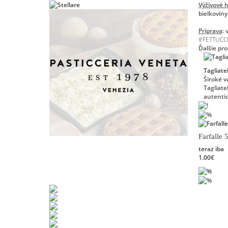
Výživové 
bielkoviny
Príprava
:
#
FETTUCC
Ďalšie pr
Tagliate
Široké v
Tagliate
autentic
Farfalle
teraz iba
1.00€