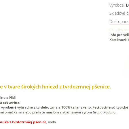
Výrobca:
D
Skladové čí
Dostupnos
Ceny iba pre
Info pre ve
Kartónové b
 v tvare širokých hniezd z tvrdozrnnej pšenice.
ná
cestovina
.
y
vyrobené výhradne z tvrdého zrna a 100% talianskeho.
Fettuccine
sú typické 
ymi omáčkami alebo preliate maslom a strúhaným syrom
Grana Padano
.
múka z tvrdozrnnej pšenice
, voda.