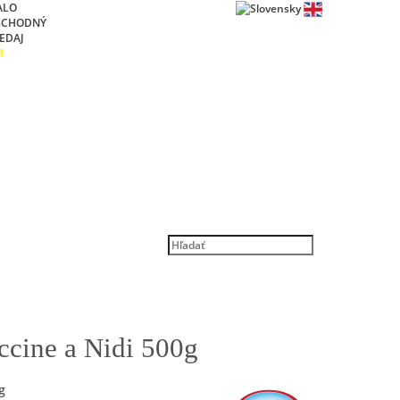
ALO
BCHODNÝ
EDAJ
!
ccine a Nidi 500g
g