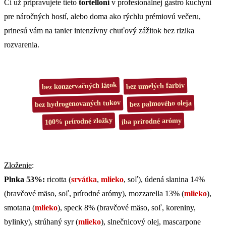
Či už pripravujete tieto
tortelloni
v profesionálnej gastro kuchyni
pre náročných hostí, alebo doma ako rýchlu prémiovú večeru,
prinesú vám na tanier intenzívny chuťový zážitok bez rizika
rozvarenia.
bez konzervačných látok
bez umelých farbív
bez hydrogenovaných tukov
bez palmového oleja
100% prírodné zložky
iba prírodné arómy
Zloženie
:
Plnka 53%:
ricotta (
srvátka
,
mlieko
, soľ), údená slanina 14%
(bravčové mäso, soľ, prírodné arómy), mozzarella 13% (
mlieko
),
smotana (
mlieko
), speck 8% (bravčové mäso, soľ, koreniny,
bylinky), strúhaný syr (
mlieko
), slnečnicový olej, mascarpone