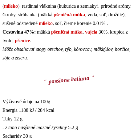
(
mlieko
), rastlinná vláknina (kukurica a zemiaky), prírodné arómy,
škroby, strúhanka (mäkká
pšeničná múka
, voda, soľ, droždie),
sušené odstredené
mlieko
, soľ, čierne korenie 0.01% .
Cestovina 47%:
mäkká
pšeničná múka
,
vajcia
30%, krupica z
tvrdej
pšenice
.
Môže obsahovať stopy orechov, rýb, kôrovcov, mäkkýšov, horčice,
sóje a zeleru.
" passione italiana "
Výživové údaje
na 100g
Energia
1188 kJ / 284 kcal
Tuky
12 g
- z toho nasýtené mastné kyseliny
5.2 g
Sacharidy
30 g