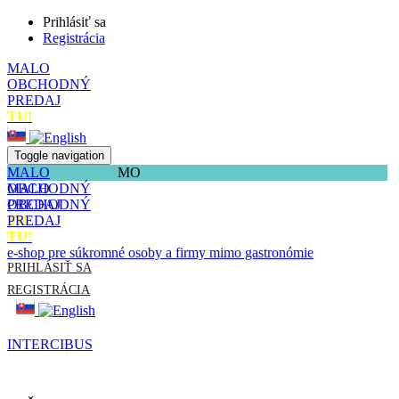
Prihlásiť sa
Registrácia
MALO
OBCHODNÝ
PREDAJ
TU!
Toggle navigation
MALO
MO
OBCHODNÝ
MALO
PREDAJ
OBCHODNÝ
TU!
PREDAJ
TU!
e-shop pre súkromné osoby a firmy mimo gastronómie
PRIHLÁSIŤ SA
REGISTRÁCIA
INTERCIBUS