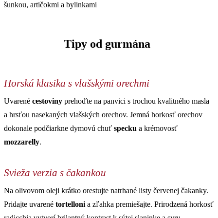
Tipy od gurmána
Horská klasika s vlašskými orechmi
Uvarené
cestoviny
prehoďte na panvici s trochou kvalitného masla
a hrsťou nasekaných vlašských orechov. Jemná horkosť orechov
dokonale podčiarkne dymovú chuť
specku
a krémovosť
mozzarelly
.
Svieža verzia s čakankou
Na olivovom oleji krátko orestujte natrhané listy červenej čakanky.
Pridajte uvarené
tortelloni
a zľahka premiešajte. Prirodzená horkosť
radicchia vytvorí brilantný kontrast k sýtej slaninke a syru.