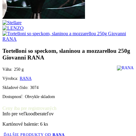
Tortelloni so speckom, slaninou a mozzarellou 250g
Giovanni RANA
Váha:
250
g
Výrobca:
RANA
Skladové číslo:
3074
Dostupnosť:
Obvykle skladom
Ceny iba pre registrovaných
Info pre veľkoodberateľov
Kartónové balenie: 6 ks
ĎALŠIE PRODUKTY OD
RANA