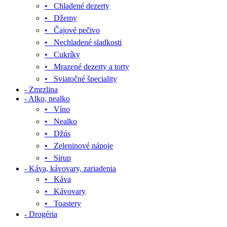
• Chladené dezerty
• Džemy
• Čajové pečivo
• Nechladené sladkosti
• Cukríky
• Mrazené dezerty a torty
• Sviatočné špeciality
- Zmrzlina
- Alko, nealko
• Víno
• Nealko
• Džús
• Zeleninové nápoje
• Sirup
- Káva, kávovary, zariadenia
• Káva
• Kávovary
• Toastery
- Drogéria