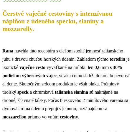
Čerstvé vaječné cestoviny s intenzívnou
náplňou z údeného specku, slaniny a
mozzarelly.
Rana
navrhla túto receptúru s cieľom spojiť jemnosť talianskeho
juhu s dravou chuťou horských údenín. Základom týchto
tortellin
je
ikonické
vaječné cesto
vyvaľkané na hrúbku len 0,6 mm
s 30%
podielom výberových vajec
, vďaka čomu si drží dokonalú pevnosť
al dente. Skutočným srdcom produktu je však plnka. Prémiový
tirolský
speck
a chrumkavá
talianska slanina
sú nakrájané na
drobné, šťavnaté kúsky. Počas bleskového 2-minútového varenia sa
dymová aróma údenín prepojí s jemnou, roztápajúcou sa
mozzarellou
priamo vo vnútri
cestoviny
.