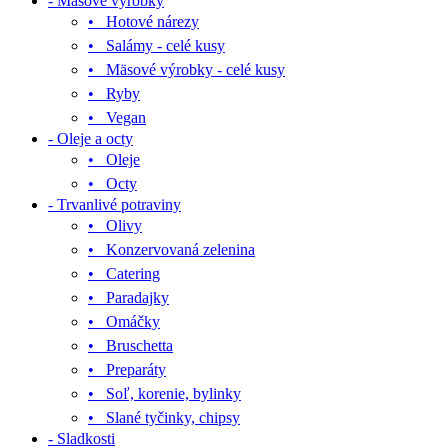
- Mäsové výrobky
• Hotové nárezy
• Salámy - celé kusy
• Mäsové výrobky - celé kusy
• Ryby
• Vegan
- Oleje a octy
• Oleje
• Octy
- Trvanlivé potraviny
• Olivy
• Konzervovaná zelenina
• Catering
• Paradajky
• Omáčky
• Bruschetta
• Preparáty
• Soľ, korenie, bylinky
• Slané tyčinky, chipsy
- Sladkosti