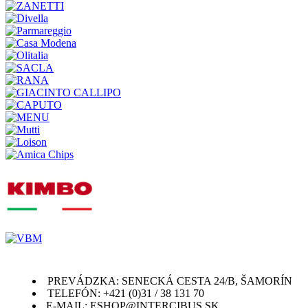
PREVÁDZKA: SENECKÁ CESTA 24/B, ŠAMORÍN
TELEFÓN: +421 (0)31 / 38 131 70
E-MAIL: ESHOP@INTERCIBUS.SK