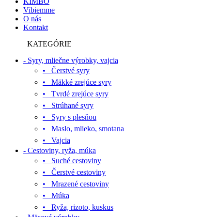
KIMBO
Vibiemme
O nás
Kontakt
KATEGÓRIE
- Syry, mliečne výrobky, vajcia
• Čerstvé syry
• Mäkké zrejúce syry
• Tvrdé zrejúce syry
• Strúhané syry
• Syry s plesňou
• Maslo, mlieko, smotana
• Vajcia
- Cestoviny, ryža, múka
• Suché cestoviny
• Čerstvé cestoviny
• Mrazené cestoviny
• Múka
• Ryža, rizoto, kuskus