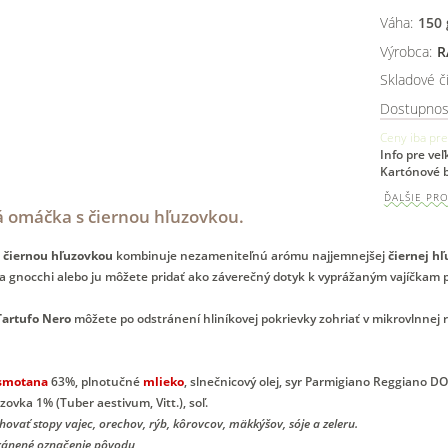
Váha:
150
Výrobca:
R
Skladové čí
Dostupnos
Ceny iba pre
Info pre ve
Kartónové b
ĎALŠIE PR
á omáčka s čiernou hľuzovkou.
s
čiernou hľuzovkou
kombinuje nezameniteľnú arómu najjemnejšej
čiernej h
 a gnocchi alebo ju môžete pridať ako záverečný dotyk k vyprážaným vajíčkam 
Tartufo Nero
môžete po odstránení hliníkovej pokrievky zohriať v mikrovlnnej 
smotana
63%, plnotučné
mlieko
, slnečnicový olej, syr Parmigiano Reggiano DO
zovka 1% (Tuber aestivum, Vitt.), soľ.
ovať stopy vajec, orechov, rýb, kôrovcov, mäkkýšov, sóje a zeleru.
ránené označenie pôvodu