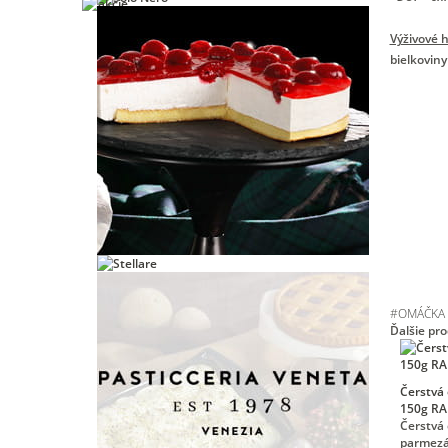
Výživové 
bielkoviny 
#
OMÁČKA
Ďalšie pr
Čerstvá
150g R
Čerstvá
parmezá