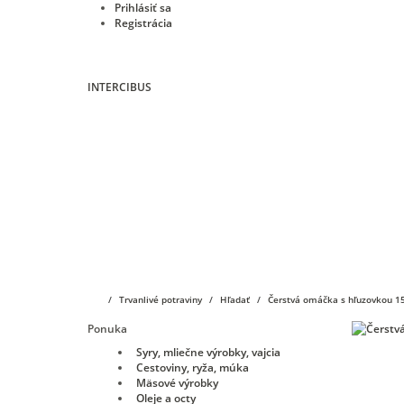
Prihlásiť sa
Registrácia
INTERCIBUS
Úvod
E-shop
KIMBO
Vibiemme
O nás
Trvanlivé potraviny
Hľadať
Čerstvá omáčka s hľuzovkou 
Ponuka
Syry, mliečne výrobky, vajcia
Cestoviny, ryža, múka
Mäsové výrobky
Oleje a octy