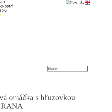
ALO
BCHODNÝ
EDAJ
!
tvá omáčka s hľuzovkou
g RANA