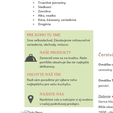
Trvanlivé potraviny
Sladkosti
Zmrzlina
Alko, nealko
Káva, kávovary, zariadenia
Drogéria
PRE KOHO TU SME
Sme veľkoobchod. Zásobujeme reštauračné
zariadenia, obchody, reťazce.
NAŠE PRODUKTY
Čerstv
Zamerali sme sa na kvalitu. Naše
portfólio obsahuje iba tie najlepšie
Omáčka
delikatesy.
cestoviny
OSLOVTE NÁŠ TÍM
Radi vám poradíme pri výbere toho
Omáčku
najlepšieho pre vašu kuchyňu.
panvici.
NÁJDITE NÁS
Zloženie
:
Navštívte nás a nakúpte si aj osobne
čierna hľu
v našej podnikovej predajni.
Môže obsah
*DOP - ch