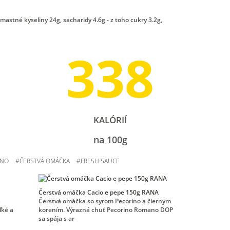
 mastné kyseliny 24g, sacharidy 4.6g - z toho cukry 3.2g,
338
KALÓRIÍ
na 100g
ANO
#
ČERSTVÁ OMÁČKA
#
FRESH SAUCE
Čerstvá omáčka Cacio e pepe 150g RANA
a
Čerstvá omáčka so syrom Pecorino a čiernym
ľké a
korením. Výrazná chuť Pecorino Romano DOP
sa spája s ar