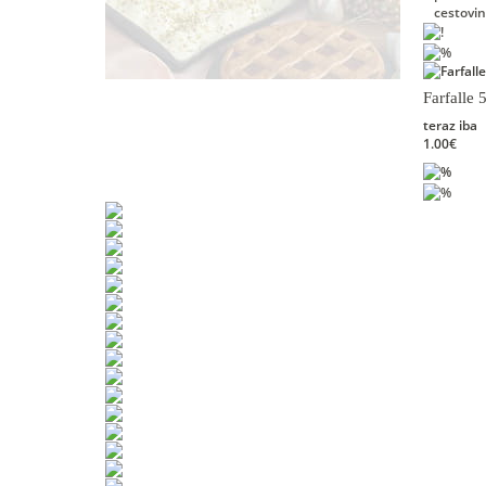
cestovin
Farfalle
teraz iba
1.00€