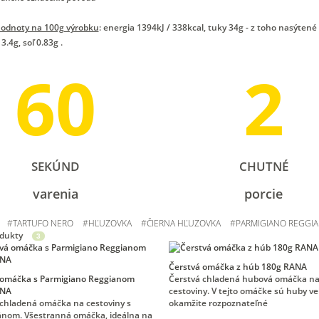
hodnoty na 100g výrobku
: energia 1394kJ / 338kcal, tuky 34g - z toho nasýtené
3.4g, soľ 0.83g .
60
2
SEKÚND
CHUTNÉ
varenia
porcie
#
TARTUFO NERO
#
HĽUZOVKA
#
ČIERNA HĽUZOVKA
#
PARMIGIANO REGGI
odukty
3
Čerstvá omáčka z húb 180g RANA
 omáčka s Parmigiano Reggianom
Čerstvá chladená hubová omáčka n
ANA
cestoviny. V tejto omáčke sú huby ve
 chladená omáčka na cestoviny s
okamžite rozpoznateľné
nom. Všestranná omáčka, ideálna na