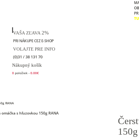
M
O
PR
TU
2%
VAŠA ZĽAVA
PRI NÁKUPE CEZ E-SHOP
VOLAJTE PRE INFO
(0)31 / 38 131 70
Nákupný košík
0
položiek -
0.00€
Kontakt
150g RANA
Čers
150