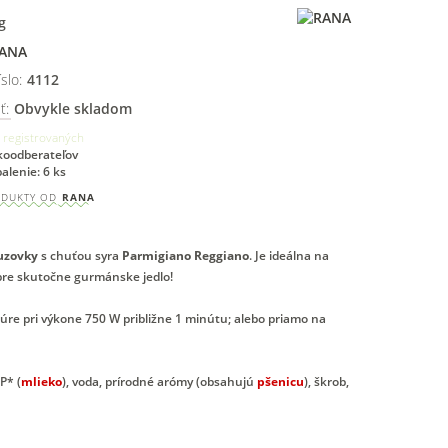
g
ANA
slo:
4112
ť:
Obvykle skladom
 registrovaných
ľkoodberateľov
alenie: 6 ks
ODUKTY OD
RANA
ľuzovky
s chuťou syra
Parmigiano Reggiano
. Je ideálna na
pre skutočne gurmánske jedlo!
rúre pri výkone 750 W približne 1 minútu; alebo priamo na
P* (
mlieko
), voda, prírodné arómy (obsahujú
pšenicu
), škrob,