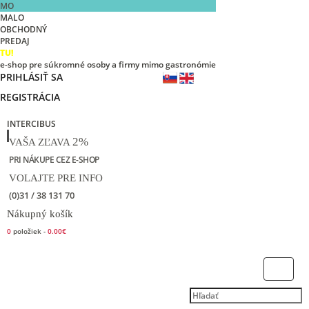
MO
MALO
OBCHODNÝ
PREDAJ
TU!
e-shop pre súkromné osoby a firmy mimo gastronómie
PRIHLÁSIŤ SA
REGISTRÁCIA
INTERCIBUS
2%
VAŠA ZĽAVA
PRI NÁKUPE CEZ E-SHOP
VOLAJTE PRE INFO
(0)31 / 38 131 70
Nákupný košík
0
položiek -
0.00€