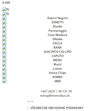
6.00€
+421 (0)31 / 38 131 70
eshop@intercibus.sk
- -
•
VŠEOBECNÉ OBCHODNÉ PODMIENKY