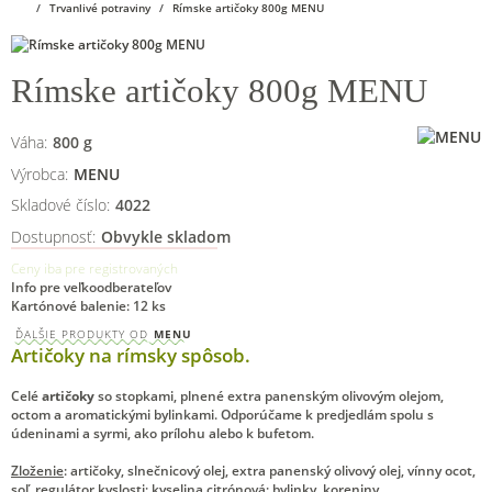
Trvanlivé potraviny
Rímske artičoky 800g MENU
Rímske artičoky 800g MENU
Váha:
800
g
Výrobca:
MENU
Skladové číslo:
4022
Dostupnosť:
Obvykle skladom
Ceny iba pre registrovaných
Info pre veľkoodberateľov
Kartónové balenie: 12 ks
ĎALŠIE PRODUKTY OD
MENU
Artičoky na rímsky spôsob.
Celé
artičoky
so stopkami, plnené extra panenským olivovým olejom,
octom a aromatickými bylinkami. Odporúčame k predjedlám spolu s
údeninami a syrmi, ako prílohu alebo k bufetom.
Zloženie
: artičoky, slnečnicový olej, extra panenský olivový olej, vínny ocot,
soľ, regulátor kyslosti: kyselina citrónová; bylinky, koreniny.