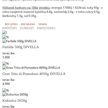
Výživové hodnoty na 100g výrobku
: energia 1740kJ / 423kcal, tuky 45g - z
toho nasýtené mastné kyseliny 4.8g, sacharidy 2.6g - z toho cukry 0.5g,
bielkoviny 1.5g, soľ 0.35g .
BEZ LEPKU
BEZ MLIEKA
VEGAN
#
ARTIČOKY
#
CARCIOFI
#
ARTICHOKES
Farfalle 500g DIVELLA
teraz iba
1.00€
Gran Trito di Pomodoro 4050g DIVELLA
teraz iba
4.99€
Kukurica 2650g
teraz iba