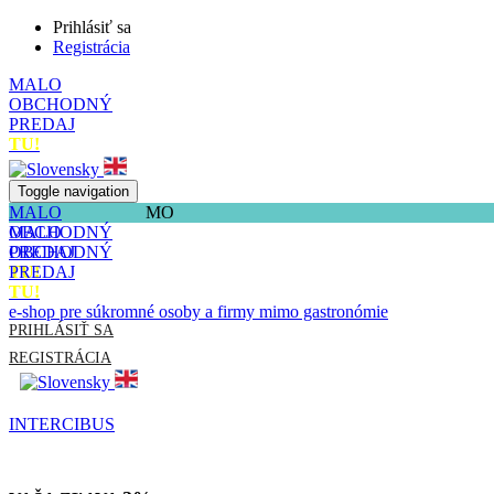
Prihlásiť sa
Registrácia
MALO
OBCHODNÝ
PREDAJ
TU!
Toggle navigation
MALO
MO
OBCHODNÝ
MALO
PREDAJ
OBCHODNÝ
TU!
PREDAJ
TU!
e-shop pre súkromné osoby a firmy mimo gastronómie
PRIHLÁSIŤ SA
REGISTRÁCIA
INTERCIBUS