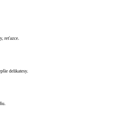
, reťazce.
pšie delikatesy.
ňu.