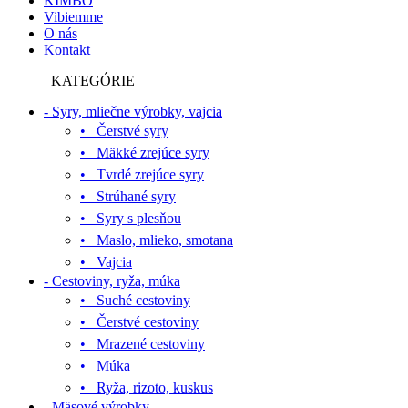
KIMBO
Vibiemme
O nás
Kontakt
KATEGÓRIE
- Syry, mliečne výrobky, vajcia
• Čerstvé syry
• Mäkké zrejúce syry
• Tvrdé zrejúce syry
• Strúhané syry
• Syry s plesňou
• Maslo, mlieko, smotana
• Vajcia
- Cestoviny, ryža, múka
• Suché cestoviny
• Čerstvé cestoviny
• Mrazené cestoviny
• Múka
• Ryža, rizoto, kuskus
- Mäsové výrobky