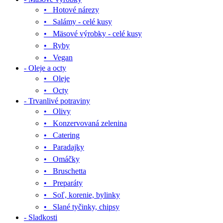
• Hotové nárezy
• Salámy - celé kusy
• Mäsové výrobky - celé kusy
• Ryby
• Vegan
- Oleje a octy
• Oleje
• Octy
- Trvanlivé potraviny
• Olivy
• Konzervovaná zelenina
• Catering
• Paradajky
• Omáčky
• Bruschetta
• Preparáty
• Soľ, korenie, bylinky
• Slané tyčinky, chipsy
- Sladkosti