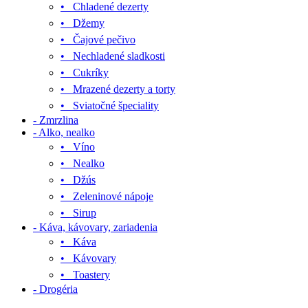
• Chladené dezerty
• Džemy
• Čajové pečivo
• Nechladené sladkosti
• Cukríky
• Mrazené dezerty a torty
• Sviatočné špeciality
- Zmrzlina
- Alko, nealko
• Víno
• Nealko
• Džús
• Zeleninové nápoje
• Sirup
- Káva, kávovary, zariadenia
• Káva
• Kávovary
• Toastery
- Drogéria