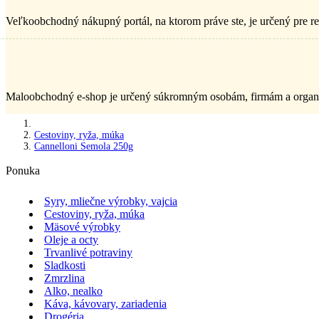
Veľkoobchodný nákupný portál, na ktorom práve ste, je určený pre re
Maloobchodný e-shop je určený súkromným osobám, firmám a organiz
Cestoviny, ryža, múka
Cannelloni Semola 250g
Ponuka
Syry, mliečne výrobky, vajcia
Cestoviny, ryža, múka
Mäsové výrobky
Oleje a octy
Trvanlivé potraviny
Sladkosti
Zmrzlina
Alko, nealko
Káva, kávovary, zariadenia
Drogéria