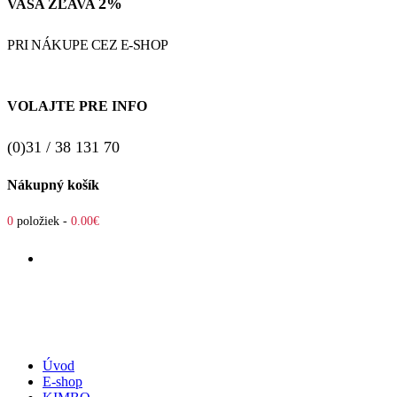
2%
VAŠA ZĽAVA
PRI NÁKUPE CEZ E-SHOP
VOLAJTE PRE INFO
(0)31 / 38 131 70
Nákupný košík
0
položiek -
0.00€
Úvod
E-shop