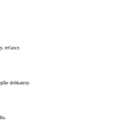
, reťazce.
pšie delikatesy.
ňu.