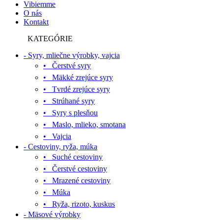
Vibiemme
O nás
Kontakt
KATEGÓRIE
- Syry, mliečne výrobky, vajcia
• Čerstvé syry
• Mäkké zrejúce syry
• Tvrdé zrejúce syry
• Strúhané syry
• Syry s plesňou
• Maslo, mlieko, smotana
• Vajcia
- Cestoviny, ryža, múka
• Suché cestoviny
• Čerstvé cestoviny
• Mrazené cestoviny
• Múka
• Ryža, rizoto, kuskus
- Mäsové výrobky