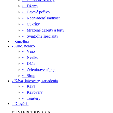
• Džemy
• Čajové pečivo
• Nechladené sladkosti
• Cukríky
• Mrazené dezerty a torty
• Sviatočné špeciality
- Zmrzlina
- Alko, nealko
• Víno
• Nealko
• Džús
• Zeleninové nápoje
• Sirup
- Káva, kávovary, zariadenia
• Káva
• Kávovary
• Toastery
- Drogéria
© INTERCIBUS s. r. o.