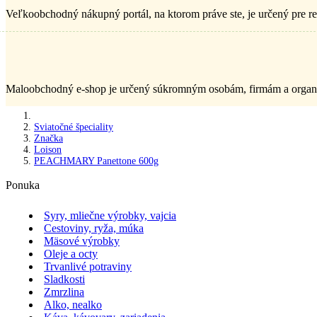
Veľkoobchodný nákupný portál, na ktorom práve ste, je určený pre re
Maloobchodný e-shop je určený súkromným osobám, firmám a organiz
Sviatočné špeciality
Značka
Loison
PEACHMARY Panettone 600g
Ponuka
Syry, mliečne výrobky, vajcia
Cestoviny, ryža, múka
Mäsové výrobky
Oleje a octy
Trvanlivé potraviny
Sladkosti
Zmrzlina
Alko, nealko