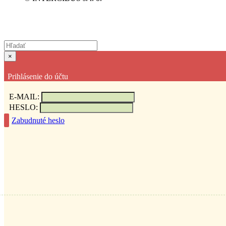
×
Prihlásenie do účtu
E-MAIL:
HESLO:
Zabudnuté heslo