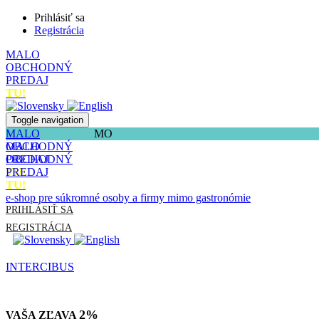
Prihlásiť sa
Registrácia
MALO
OBCHODNÝ
PREDAJ
TU!
Toggle navigation
MALO
MO
OBCHODNÝ
MALO
PREDAJ
OBCHODNÝ
TU!
PREDAJ
TU!
e-shop pre súkromné osoby a firmy mimo gastronómie
PRIHLÁSIŤ SA
REGISTRÁCIA
INTERCIBUS
2%
VAŠA ZĽAVA