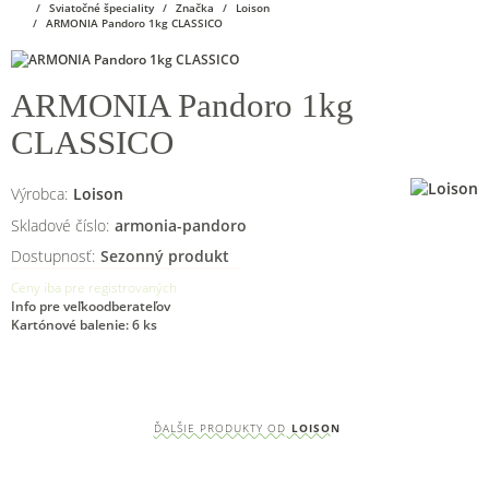
Sviatočné špeciality
Značka
Loison
ARMONIA Pandoro 1kg CLASSICO
ARMONIA Pandoro 1kg
CLASSICO
Výrobca:
Loison
Skladové číslo:
armonia-pandoro
Dostupnosť:
Sezonný produkt
Ceny iba pre registrovaných
Info pre veľkoodberateľov
Kartónové balenie: 6 ks
ĎALŠIE PRODUKTY OD
LOISON