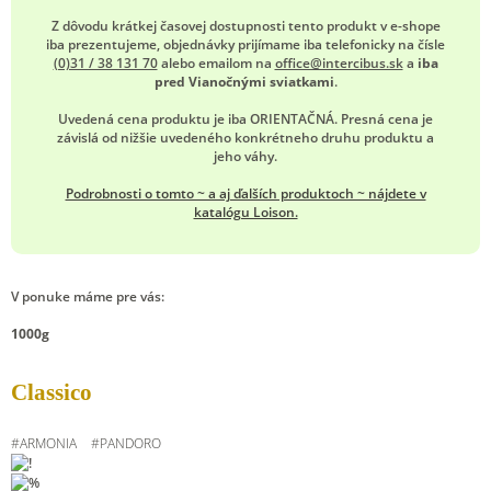
Z dôvodu krátkej časovej dostupnosti tento produkt v e-shope
iba prezentujeme, objednávky prijímame iba telefonicky na čísle
(0)31 / 38 131 70
alebo emailom na
office@intercibus.sk
a
iba
pred Vianočnými sviatkami
.
Uvedená cena produktu je iba ORIENTAČNÁ. Presná cena je
závislá od nižšie uvedeného konkrétneho druhu produktu a
jeho váhy.
Podrobnosti o tomto ~ a aj ďalších produktoch ~ nájdete v
katalógu Loison.
V ponuke máme pre vás:
1000g
Classico
#
ARMONIA
#
PANDORO