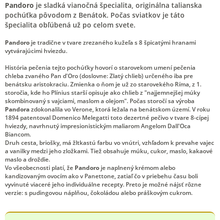
Pandoro
je sladká vianočná špecialita, originálna talianska
pochúťka pôvodom z Benátok. Počas sviatkov je táto
špecialita obľúbená už po celom svete.
Pandoro
je tradične v tvare zrezaného kužeľa s 8 špicatými hranami
vytvárajúcimi hviezdu.
História pečenia tejto pochúťky hovorí o starovekom umení pečenia
chleba zvaného Pan d'Oro (doslovne: Zlatý chlieb) určeného iba pre
benátsku aristokraciu. Zmienka o ňom je už zo starovekého Ríma, z 1.
storočia, kde ho Plínius starší opisuje ako chlieb z "najjemnejšej múky
skombinovaný s vajciami, maslom a olejom". Počas storočí sa výroba
Pandora
zdokonalila vo Verone, ktorá ležala na benátskom území. V roku
1894 patentoval Domenico Melegatti toto dezertné pečivo v tvare 8-cípej
hviezdy, navrhnutý impresionistickým maliarom Angelom Dall'Oca
Biancom.
Druh cesta, briošky, má žltkastú farbu vo vnútri, vzhľadom k prevahe vajec
a vanilky medzi jeho zložkami. Tiež obsahuje múku, cukor, maslo, kakaové
maslo a droždie.
Vo všeobecnosti platí, že
Pandoro
je naplnený krémom alebo
kandizovaným ovocím ako v Panettone, zatiaľ čo v priebehu času boli
vyvinuté viaceré jeho individuálne recepty. Preto je možné nájsť rôzne
verzie: s pudingovou náplňou, čokoládou alebo práškovým cukrom.