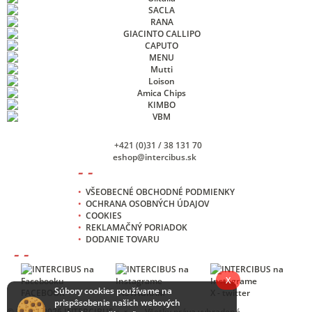
+421 (0)31 / 38 131 70
eshop@intercibus.sk
- -
•
VŠEOBECNÉ OBCHODNÉ PODMIENKY
•
OCHRANA OSOBNÝCH ÚDAJOV
•
COOKIES
•
REKLAMAČNÝ PORIADOK
•
DODANIE TOVARU
- -
X
Súbory cookies používame na
FACEBOOK
INSTAGRAM
X - twitter
prispôsobenie našich webových
© 2013 -
2026 INTERCIBUS s. r. o. , Všetky práva vyhradené.