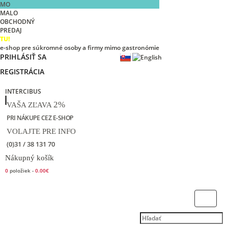
MO
MALO
OBCHODNÝ
PREDAJ
TU!
e-shop pre súkromné osoby a firmy mimo gastronómie
PRIHLÁSIŤ SA
REGISTRÁCIA
INTERCIBUS
2%
VAŠA ZĽAVA
PRI NÁKUPE CEZ E-SHOP
VOLAJTE PRE INFO
(0)31 / 38 131 70
Nákupný košík
0
položiek -
0.00€